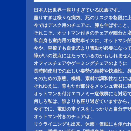
日本人は世界一座りすぎている民族です。
座りすぎは様々な病気、死のリスクを格段に
今ではデスク用のチェアに、膝を伸ばすこと
それこそ、オットマン付きのチェアが随分と
私自身も室内用の電動車イスに、オットマン
今や、車椅子も自走式より電動が必要になっ
障がいの視点にはたっているのかもしれませ
オフィスチェアやゲーミングチェアのように
長時間使用での正しい姿勢の維持や快適性、
そのための形態、機構、素材の調和性などに
それゆえに、背もたれ部分をメッシュ素材に
オットマンを付けエコノミー症候群にも対応
何しろ私は、誰よりも座り過ぎていますから
今すでに、電動の車イスをしっかりと自分デ
オットマン付きのチェアは、
リクライニングも出来、休憩・仮眠にも使わ