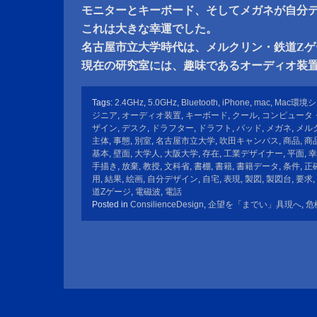
モニターとキーボード、そしてメガネが自分
これは大きな幸運でした。
名古屋市立大学時代は、メルクリン・鉄道Zゲ
現在の研究室には、趣味であるオーディオ装
Tags:
2.4GHz
,
5.0GHz
,
Bluetooth
,
iPhone
,
mac
,
Mac環境
ジニア
,
オーディオ装置
,
キーボード
,
クール
,
コンピュータ
ザイン
,
デスク
,
ドラフター
,
ドラフト
,
パッド
,
メガネ
,
メル
主体
,
事態
,
別室
,
名古屋市立大学
,
吹田キャンパス
,
商品
,
商
基本
,
壁面
,
大学人
,
大阪大学
,
存在
,
工業デザイナー
,
平面
,
幸
手描き
,
放棄
,
教授
,
文科省
,
書棚
,
書籍
,
書籍データ
,
条件
,
正
用
,
結果
,
絵画
,
自分デザイン
,
自宅
,
表現
,
製図
,
製図台
,
要求
,
道Zゲージ
,
電磁波
,
電話
Posted in
ConsilienceDesign
,
企望を「までい」具現へ
,
危