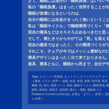
さて、睡眠には流行の「睡眠負債」はいろい
私の「睡眠負債」はまったく信用することが
睡眠が負債になるというのは、
自分の睡眠には休息がまったく無いというこ
私は「睡眠サイクル」で睡眠環境づくり＝「
現在の寝具などはそろそろ止めるべきだと思
そして、寝たきりからやがては「死」を迎え
現在の寝具ではまったく、その環境づくりが
それこそ、チェアが今ではメッシュ素材なの
寝具デザインはまったく出て来ておりません
座具、寝具ともに、睡眠から死まで、自分デ
Tags:
エコノミー症候群
,
オットマン
,
オフィスチェア
,
ゲー
ュ素材
,
リスク
,
世界一
,
仮眠
,
休息
,
休憩
,
姿勢
,
室内用
,
寝具
,
機構
,
死
,
流行
,
環境づくり
,
病気
,
睡眠サイクル
,
睡眠環境
,
睡
調和
,
身体性
,
車椅子
,
長時間
,
障がい
,
電動
,
電動車イス
Posted in
ConsilienceDesign
,
企望を「までい」具現へ
,
危
ら企望へ