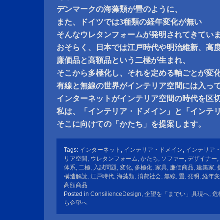
デンマークの海藻類が畳のように、
また、ドイツでは3種類の経年変化が無い
そんなウレタンフォームが発明されてきてい
おそらく、日本では江戸時代や明治維新、高
廉価品と高額品という二極が生まれ、
そこから多極化し、それを定める軸ごとが変
有線と無線の世界がインテリア空間には入っ
インターネットがインテリア空間の時代を区
私は、「インテリア・ドメイン」と「インテ
そこに向けての「かたち」を提案します。
Tags:
インターネット
,
インテリア・ドメイン
,
インテリア
リア空間
,
ウレタンフォーム
,
かたち
,
ソファー
,
デザイナー
,
体系
,
二極
,
入試問題
,
変化
,
多極化
,
家具
,
廉価商品
,
建築家
,
構造解読
,
江戸時代
,
海藻類
,
消費社会
,
無線
,
畳
,
発明
,
経年変
高額商品
Posted in
ConsilienceDesign
,
企望を「までい」具現へ
,
危
ら企望へ