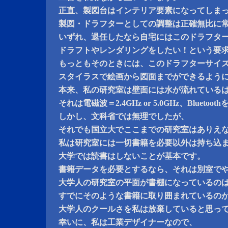
正直、製図台はインテリア要素になってしま
製図・ドラフターとしての調整は正確無比に
いずれ、退任したなら自宅にはこのドラフタ
ドラフトやレンダリングをしたい！という要
もっともそのときには、このドラフターサイ
スタイラスで絵画から図面までができるよう
本来、私の研究室は壁面には水が流れている
それは電磁波＝2.4GHz or 5.0GHz、Bluet
しかし、文科省では無理でしたが、
それでも国立大でここまでの研究室はありえ
私は研究室には一切書籍を必要以外は持ち込
大学では読書はしないことが基本です。
書籍データを必要とするなら、それは別室で
大学人の研究室の平面が書棚になっているの
すでにそのような書籍に取り囲まれているの
大学人のクールさを私は放棄していると思っ
幸いに、私は工業デザイナーなので、