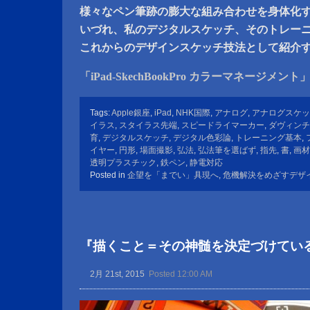
様々なペン筆跡の膨大な組み合わせを身体化
いづれ、私のデジタルスケッチ、そのトレー
これからのデザインスケッチ技法として紹介
「iPad-SkechBookPro カラーマネージメント
Tags:
Apple銀座
,
iPad
,
NHK国際
,
アナログ
,
アナログスケッ
イラス
,
スタイラス先端
,
スピードライマーカー
,
ダヴィンチ
育
,
デジタルスケッチ
,
デジタル色彩論
,
トレーニング基本
,
イヤー
,
円形
,
場面撮影
,
弘法
,
弘法筆を選ばず
,
指先
,
書
,
画材
透明プラスチック
,
鉄ペン
,
静電対応
Posted in
企望を「までい」具現へ
,
危機解決をめざすデザ
『描くこと＝その神髄を決定づけてい
2月 21st, 2015
Posted 12:00 AM