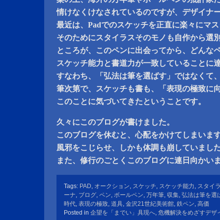
情けなくけなされているのですが、デザイナ
最近は、Padでのスケッチを正直に楽々にマ
そのためにスタイラスそのモノも自作から選
ところが、このペンに出会ってから、どんな
スケッチ能力と書道力が一致していることに
すなわち、「弘法は筆を選ばす」ではなくて
筆次第で、スケッチも書も、「表現の極致に
このことに気づいてきたということです。
久々にこのブログが書けました。
このブログを休むと、心配をかけてしまいま
風邪をこじらせ、しかも体調も崩していまし
また、修行のごとくこのブログに連日向かい
Tags:
PAD
,
オークション
,
スケッチ
,
スケッチ能力
,
スタイ
ーナ
,
ブログ
,
ペン
,
ボールペン
,
万年筆
,
収集
,
弘法は筆を選
時代
,
表現の極致
,
道具
,
金沢21世紀美術館
,
鉄ペン
,
高価
Posted in
企望を「までい」具現へ
,
危機解決をめざすデザ