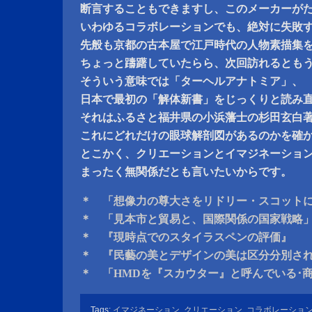
断言することもできますし、このメーカーが
いわゆるコラボレーションでも、絶対に失敗
先般も京都の古本屋で江戸時代の人物素描集
ちょっと躊躇していたらら、次回訪れるとも
そういう意味では「ターヘルアナトミア」、
日本で最初の「解体新書」をじっくりと読み
それはふるさと福井県の小浜藩士の杉田玄白
これにどれだけの眼球解剖図があるのかを確
とこかく、クリエーションとイマジネーショ
まったく無関係だとも言いたいからです。
＊ 「想像力の尊大さをリドリー・スコット
＊ 「見本市と貿易と、国際関係の国家戦略
＊ 『現時点でのスタイラスペンの評価』
＊ 『民藝の美とデザインの美は区分分別さ
＊ 「HMDを『スカウター』と呼んでいる･
Tags:
イマジネーション
,
クリエーション
,
コラボレーショ