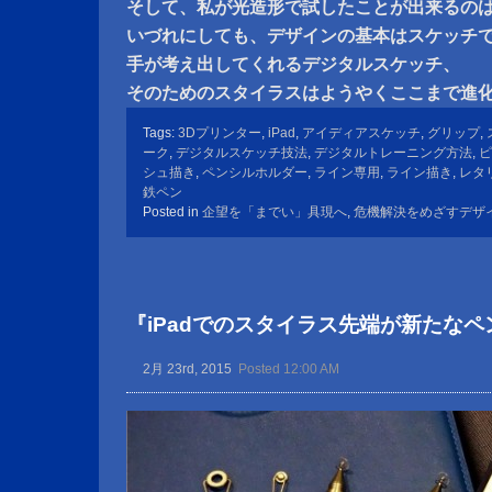
そして、私が光造形で試したことが出来るのは
いづれにしても、デザインの基本はスケッチ
手が考え出してくれるデジタルスケッチ、
そのためのスタイラスはようやくここまで進
Tags:
3Dプリンター
,
iPad
,
アイディアスケッチ
,
グリップ
,
ーク
,
デジタルスケッチ技法
,
デジタルトレーニング方法
,
ピ
シュ描き
,
ペンシルホルダー
,
ライン専用
,
ライン描き
,
レタ
鉄ペン
Posted in
企望を「までい」具現へ
,
危機解決をめざすデザ
『iPadでのスタイラス先端が新たな
2月 23rd, 2015
Posted 12:00 AM