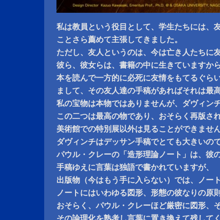
私は教員という役目として、学生たちには、
ことさら薦めて主張してきました。
ただし、友人というのは、今は亡き人たちに
彼ら、彼女らは、書籍の中に生きていますか
本を読んで一方的に必死に友情をもてるぐら
まして、その友人達の手稿があればそれは最
私の宝物は本物ではありませんが、ダヴィン
この二つは最高の物であり、おそらく再版さ
美術館での特別展以外は見ることができませ
ダヴィンチはデッサン手稿でとても大きいの
パウル・クレーの「造形理論ノート」は、彼
手稿ゆえに言葉は独語で書かれていますが、
出版物（今はもう手に入らない）では、ノー
ノートにはいわゆる図形、形態の彼なりの原
おそらく、パウル・クレーほど厳密に図形、
その論理化を熟考し言葉に置き換えて残して