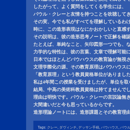
したがって、よく質問をしてくる学生には、
パウル・クレーと友情を持つことを吹聴して
その実、今でも私がすべてを理解しているわ
時に、この造形表現はなにかおかしいと直感
その説明は、彼の造形思考ノートで正解を確
たとえば、単純なこと、矢印図形一つでも、
力学的な特性は、彼の言葉、文章で理解可能
日本ではほとんどバウハウスの教育論が無視
文理学際化の源、その教育原理はバウハウス
「教育原理」という教員資格単位がありまし
私は4年間この授業を受けましたが、単位を取
結局、中高の美術科教員資格は持てませんで
理由は明快です。パウル・クレーの言説論無
大間違いだと今も思っているからです。
造形理論ノートには、造形課題とその教育理
Tags:
クレー
,
ダヴィンチ
,
デッサン手稿
,
バウハウス
,
パウ