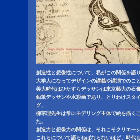
創造性と想像性について、私がこの関係を語
大学人になってデザインの講義や講演でのこ
美大時代はひたすらデッサンは東京藝大の石
鉛筆デッサンや水彩画であり、とりわけスタ
グ、
柳宗理先生は常にモデリング主体で絵を描く
た。
創造力と想像力の関係は、それこそクリエー
これらについて語らねばならないほど、時代