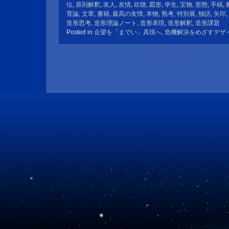
位
,
原則解釈
,
友人
,
友情
,
吹聴
,
図形
,
学生
,
宝物
,
形態
,
手稿
,
育論
,
文章
,
書籍
,
最高の友情
,
本物
,
熟考
,
特別展
,
独語
,
矢印
,
造形思考
,
造形理論ノート
,
造形表現
,
造形解釈
,
造形課題
Posted in
企望を「までい」具現へ
,
危機解決をめざすデザ