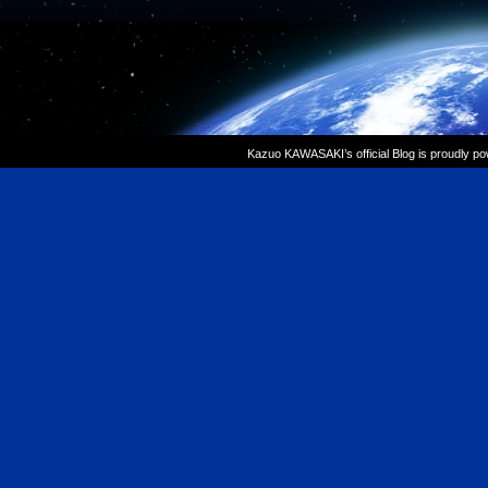
Kazuo KAWASAKI’s official Blog is proudly p