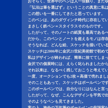
おそらく、世界中のペンは人一倍触り、また
「弘法は筆を選ばず」ということの真意に私
この想いを一番にしてきたと思っています。
このペンは、あのダヴィンチ時代に存在して
まさしく鉄ペン＝スタイラスそのものです。
したがって、そのノートの紙質も最高である
だから、このペンとノートを超えるモノは存
そうなれば、どんな絵、スケッチを描いてい
スケッチは2006年に金沢21世紀美術館で初め
私はデザインが終われば、簡単に捨ててしま
金沢での個展時には、えらく叱られましたか
それ以来は、なるべく残しておこうと考えて
一度、オークションでも2枚＝高価で売れまし
そのこともあって、スケッチはボールペンで
このボールペンでは、自分なりにはなんと言
したがって、なぜ、こんなデザインを平気で
そのようなペンも見てきました。
案の上、海外の万年筆やボールペンの批評家