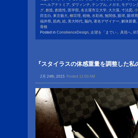
ーヘルアナトミア
,
ダヴィンチ
,
テンプル
,
メガネ
,
モデリン
グ
,
創造
,
創造性
,
医学部
,
名古屋市立大学
,
大欠落
,
寸法図
,
小
田玄白
,
東京藝大
,
柳宗理
,
植物
,
水彩画
,
無関係
,
眼球
,
眼球周
福井県
,
筋肉
,
絵
,
美大時代
,
脳内
,
著名デザイナー
,
解体新書
,
骨格
Posted in
ConsilienceDesign
,
企望を「までい」具現へ
,
祈
『スタイラスの体感重量を調整した私
2月 24th, 2015
Posted 12:00 AM