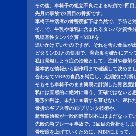
その後、車椅子の組立不良による転倒で2回目
先月の事故で3回目の骨折です。
車椅子生活者の骨密度低下は当然で、予防と
そこで、牛乳や母乳に含まれるタンパク質性
乳塩基性タンパク質＝MBPを
追いかけていたのですが、それを含む食品が
ビタミンD1との併用で、骨密度を確かにアッ
私は骨粗しょう症の治療として、注射や錠剤
基本的な情報から副作用まで確認して決めま
合わせてMBPの食品を補足し、定期的に判断
そもそも車椅子のまま簡易に計測した骨密度
私には直感的に絶対に違う、正確ではないと
整形外科は、未だに40肩すら直せない、遅れ
骨折のギブス等の3Dプリンタ技術や、
超音波治療が一般的処置対応にはまだなって
先般の急ブレーキ事故で、3回目の骨折をしま
骨密度を上げていくために、MBPによって、