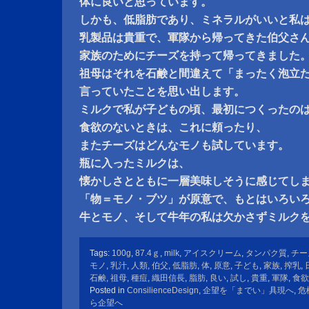
体に良いと思っています。
しかも、低脂肪であり、ミネラルがいいと私
乳製品は貴重で、軍隊から帰ってきた伯父さ
家族のためにチーズを持って帰ってきました
祖母はそれを石鹸と間違えて「まったく泡立
言っていたことを思い出します。
ミルクで私が子どもの頃、最初につくったの
食欲のないときは、これに頼ったり、
またチーズはどんなモノも試しています。
瓶に入ったミルクは、
懐かしさとともに一層美味しそうに感じてし
「物＝モノ・ブツ」が原意で、もとはいろい
牛とモノ、そして牛年の私は欠かさずミルク
Tags:
100g
,
87.4ｇ
,
milk
,
アイスクリーム
,
タンパク質
,
チー
モノ
,
乳汁
,
人類
,
伯父
,
低脂肪
,
体
,
原意
,
子ども
,
家族
,
搾乳
,
石鹸
,
祖母
,
種痘
,
織田信長
,
脂肪
,
良い
,
試し
,
貴重
,
軍隊
,
食欲
Posted in
ConsilienceDesign
,
企望を「までい」具現へ
,
危
ら企望へ