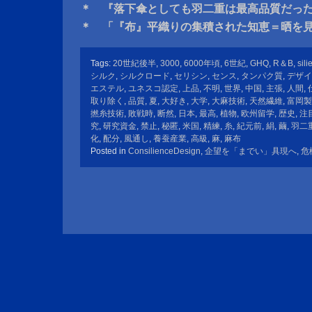
＊ 『落下傘としても羽二重は最高品質だっ
＊ 「『布』平織りの集積された知恵＝晒を
Tags:
20世紀後半
,
3000
,
6000年頃
,
6世紀
,
GHQ
,
R＆B
,
sili
シルク
,
シルクロード
,
セリシン
,
センス
,
タンパク質
,
デザイ
エステル
,
ユネスコ認定
,
上品
,
不明
,
世界
,
中国
,
主張
,
人間
,
取り除く
,
品質
,
夏
,
大好き
,
大学
,
大麻技術
,
天然繊維
,
富岡製
撚糸技術
,
敗戦時
,
断然
,
日本
,
最高
,
植物
,
欧州留学
,
歴史
,
注
究
,
研究資金
,
禁止
,
秘匿
,
米国
,
精練
,
糸
,
紀元前
,
絹
,
繭
,
羽二
化
,
配分
,
風通し
,
養蚕産業
,
高級
,
麻
,
麻布
Posted in
ConsilienceDesign
,
企望を「までい」具現へ
,
危