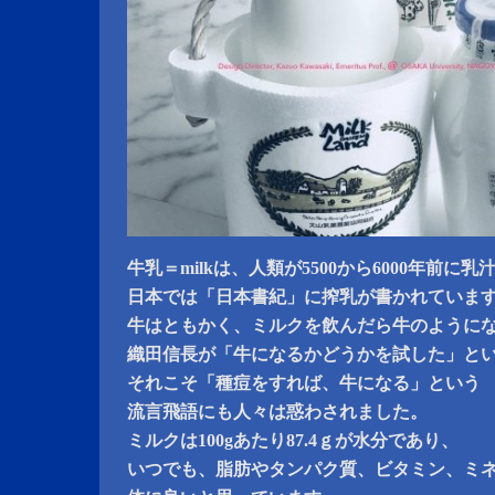
牛乳＝milkは、人類が5500から6000年前
日本では「日本書紀」に搾乳が書かれていま
牛はともかく、ミルクを飲んだら牛のように
織田信長が「牛になるかどうかを試した」と
それこそ「種痘をすれば、牛になる」という
流言飛語にも人々は惑わされました。
ミルクは100gあたり87.4ｇが水分であり、
いつでも、脂肪やタンパク質、ビタミン、ミ