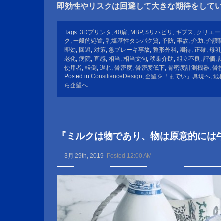
即効性やリスクは回避して大きな期待をして
Tags:
3Dプリンタ
,
40肩
,
MBP
,
Sリハビリ
,
ギブス
,
クリエー
ク
,
一般的処置
,
乳塩基性タンパク質
,
予防
,
事故
,
介助
,
介護
即効
,
回避
,
対策
,
急ブレーキ事故
,
整形外科
,
期待
,
正確
,
母乳
老化
,
病院
,
直感
,
相当
,
相当文句
,
移乗介助
,
組立不良
,
評価
,
使用者
,
転倒
,
遅れ
,
骨密度
,
骨密度低下
,
骨密度計測機器
,
骨
Posted in
ConsilienceDesign
,
企望を「までい」具現へ
,
危
ら企望へ
『ミルクは物であり、物は原意的には
3月 29th, 2019
Posted 12:00 AM