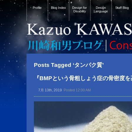
Profile
Blog Index
Design for
Design
Staff Blog
Disability
Language
Posts Tagged ‘タンパク質’
『BMPという骨粗しょう症の骨密度を
7月 13th, 2019
Posted 12:00 AM