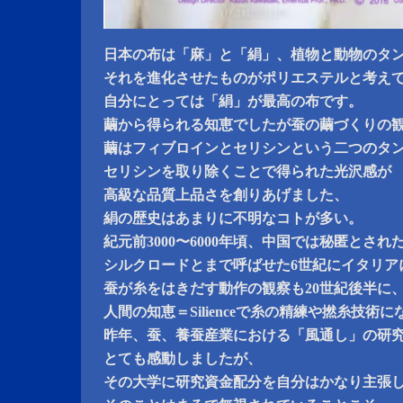
日本の布は「麻」と「絹」、植物と動物のタ
それを進化させたものがポリエステルと考え
自分にとっては「絹」が最高の布です。
繭から得られる知恵でしたが蚕の繭づくりの
繭はフィブロインとセリシンという二つのタ
セリシンを取り除くことで得られた光沢感が
高級な品質上品さを創りあげました、
絹の歴史はあまりに不明なコトが多い。
紀元前3000〜6000年頃、中国では秘匿とされ
シルクロードとまで呼ばせた6世紀にイタリア
蚕が糸をはきだす動作の観察も20世紀後半に
人間の知恵＝Silienceで糸の精練や撚糸技術
昨年、蚕、養蚕産業における「風通し」の研
とても感動しましたが、
その大学に研究資金配分を自分はかなり主張