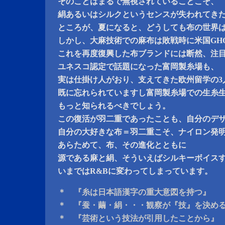
そのことはまるで無視されていることこそ、
絹あるいはシルクというセンスが失われてき
ところが、夏になると、どうしても布の世界
しかし、大麻技術での麻布は敗戦時に米国GH
これを再度復興した布ブランドには断然、注
ユネスコ認定で話題になった富岡製糸場も、
実は仕掛け人がおり、支えてきた欧州留学の3
既に忘れられていますし富岡製糸場での生糸
もっと知られるべきでしょう。
この復活が羽二重であったことも、自分のデ
自分の大好きな布＝羽二重こそ、ナイロン発
あらためて、布、その進化とともに
源である麻と絹、そういえばシルキーボイス
いまではR&Bに変わってしまっています。
＊ 『糸は日本語漢字の重大意図を持つ』
＊ 『蚕・繭・絹・・・観察が『技』を決め
＊ 『芸術という技法が引用したことから』