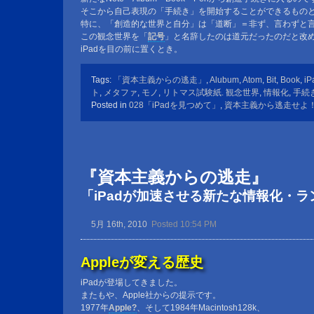
そこから自己表現の「手続き」を開始することができるもの
特に、「創造的な世界と自分」は「道断」＝非ず、言わずと
この観念世界を「
記号
」と名辞したのは道元だったのだと改
iPadを目の前に置くとき。
Tags:
「資本主義からの逃走」
,
Alubum
,
Atom
,
Bit
,
Book
,
iP
ト
,
メタファ
,
モノ
,
リトマス試験紙. 観念世界
,
情報化
,
手続
Posted in
028「iPadを見つめて」
,
資本主義から逃走せよ
『資本主義からの逃走』
「iPadが加速させる新たな情報化・
5月 16th, 2010
Posted 10:54 PM
Appleが変える歴史
iPadが登場してきました。
またもや、Apple社からの提示です。
1977年
Apple?
、そして1984年Macintosh128k、