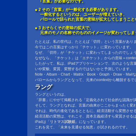
｢言葉」が必要なのです。
● 2 その「言葉」が一般化する必要があります。
一般化するというのは、ユーザーが増えていき、
パロールで語られた言葉の意味が拡大してしまうこと
● 3 おそらくその意味の拡大で、
元来のモノの名称そのもののイメージが変わってしま
たとえば、私の世代は、たとえば「切符」という言葉があり
今ではこの言葉はすっかり「チケット」に変わっています。
なぜ、「切符」が「チケット」に変わってしまったのでしょ
なぜなら、「チケット」は「エチケット」からの意味＝conte
したがって、私は、iPadアプリケーションで、次のような言
いや変貌、変質、変態するのではないかと予測しています。
Note・Albam・Chart・Matrix・Book・Graph・Draw・Ma
パロールからラングとなって、元来のcontextから離脱するで
ラング
ラングというのは、
「辞書」にやがて掲載される「定義化されて社会的な認識が
そして、ラングとなれば、言葉の由来がここからまったく変
それは、時代の進化であるとともに、経済活動すら変態させ
経済活動の変態は、それこそ、資本主義経済すら変質させる
iPadは「
リトマス試験紙
」になっています。
これを見て、「未来を見通せる知恵」が試されるのです。