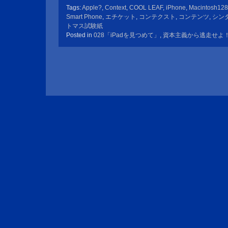
Tags:
Apple?
,
Context
,
COOL LEAF
,
iPhone
,
Macintosh128
Smart Phone
,
エチケット
,
コンテクスト
,
コンテンツ
,
シン
トマス試験紙
Posted in
028「iPadを見つめて」
,
資本主義から逃走せよ