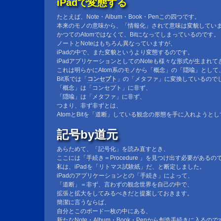
iPadで変態する
たとえば、Note・Album・Book・Penこの四つです。
本来のモノの意味から、「情報化」されて意味は変貌してい
かつてのAtomではなくて、Bitになってしまっているのです。
ノートとNoteはもちろん異なっていますが、
iPadの中で、また変貌というより変態するのです。
iPadアプリケーションとしてのNoteも様々な形式が生まれ
これは明らかにAtom系のモノから「概念」の「隠喩」として
Bit系では「
コンセプト
」の「メタファ」に変換しているので
「概念」は「コンセプト」に非ず、
「隠喩」は「メタファ」に非ず、
つまり、非ず非ずとは、
AtomとBitを「道断」している観念の形態を手に入れようと
記号by道元
あらためて、「記号化」を読み直すとき、
ここには「手続き＝Procedure 」を見つけ出す必要があるの
私は、iPadを「リトマス試験紙」だ、と断定しました。
iPadのアプリケーションとの「手続き」によって、
「道断」＝非ず、言わずの観念世界を自己の中で、
拡張と拡大をしてみるべきだと提案しておきます。
簡潔に言うならば、
自分とこのボード一枚の中にある、
新たなNote・Album・Book・Penから創造手続きに入るので