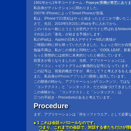
1991年から1年半コードネーム・
Popey
e
(
実機が東芝にあり
私自身がディレクションに関わりました。
2007年 iPhoneによってSmart Phoneが登場。
私は、iPhoneで21世紀はやっと始まったとどこかで書いた
さて、先日、2010年5月2日にiPadを手に入れてから、
このパネル一枚にとうとう次世代クラウドと呼ばれるNetworkS
それ以上の「進化」が始まる予感がします。
私のiPadは、Appleの日本人デザイナーN氏の奥様が
ご帰国の時に持ち帰っていただきました。ちょっと何だか自
無論不満は、私がこの発表と同時だった「
COOL LEAF
」新素
もっと形態的には絶対に未来的だったと確信しています。
前置きが長くなりましたが、当然、アプリケーションには、
「アイコン」＝ピクトグラムが象徴的な記号になっています
この記号は、視覚的概念ですが、果たして？と考えざるをえ
また、私自身が
iPhoneアプリも3つ
開発し販売しています。
この開発の時から、アプリケーションが｢コンテンツ」ではな
「コンテクスト」と「シンタックス」だと結論づけてきまし
この体験から、「コンテクスト」と「シンタックス」は、
三つの手続き・Procedureがあると考えています。
Procedure
まず、アプリケーションは「何をソフトウエア」として必要
● 1 これは会話＝パロールなのです。
つまり、これまでの会話で、対話する者たちだけが理