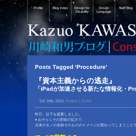
Profile
Blog Index
Design for
Design
Staff Blog
Disability
Language
Posts Tagged ‘Procedure’
『資本主義からの逃走』
「iPadが加速させる新たな情報化・Proc
5月 18th, 2010
Posted 1:15 AM
昨日、以下を提案しました。
● おそらくその意味の拡大で、
元来のモノの名称そのもののイメージが変わってしまうこと