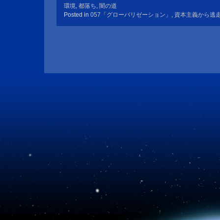
環境
,
都落ち
,
闇の道
Posted in
057「グローバリゼーション」
,
資本主義から逃