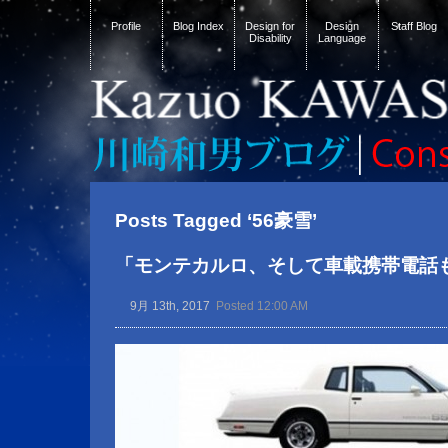
Profile
Blog Index
Design for
Design
Staff Blog
Disability
Language
Posts Tagged ‘56豪雪’
「モンテカルロ、そして車載携帯電話
9月 13th, 2017
Posted 12:00 AM