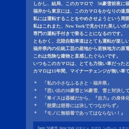
しかし、結局、このカマロで 56豪雪前夜に
福井から東京には、このカマロをかなりの速
私には運転することをやめさせようという周
私はこれまた、New Yorkで見かけた美しい
専門の運転手付きで乗ることになるのです。
ともかく、北陸自動車道はとても運転が楽し
福井県内の伝統工芸の産地から若狭地方の原
これは危険な建物と直感したぐらいです。
いつもこのカマロは、とても力強い車だった
カマロは11年間、マイナーチェンジが無い車
＊ 「私の小さなふるさと・福井県」
＊ 『思い出の38豪雪と56豪雪、雪と対決し
＊ 「車イスは器械だから、『自力』の身体
＊ 「慈愛は慈善には決してつながらず」
＊ 『モノに無頓着であってはならない！』
Tags:
56豪雪
,
New York
,
Uターン
,
カマロ
,
シボレー
,
ステー