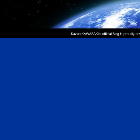
Kazuo KAWASAKI’s official Blog is proudly p