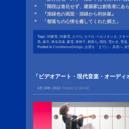
＊ 「階段は進化せず、建築家は創造者にあ
＊ 『深緑色の画面・深緑から利休鼠』
＊ 「都落ちの心情を癒してくれた郷土」
Tags:
38豪雪
,
56豪雪
,
カマロ
,
カマロ･ベルリネッタ
,
スキー
島
,
曇天
,
東名高速
,
豪雪
,
車椅子
,
都落ち
,
階段
,
雪かき
,
雪道
,
Posted in
ConsilienceDesign
,
企望を「までい」具現へ
,
祈
「ビデオアート・現代音楽・オーディ
4月 24th, 2012
Posted 12:00 AM