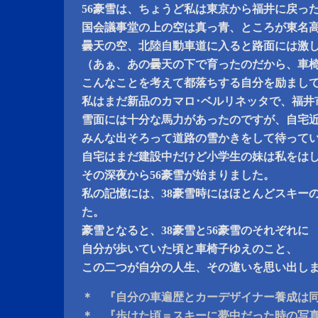
56豪雪は、ちょうど私は東京から福井に戻っ
国会議事堂の上の空は真っ青、ところが東名
曇天の空、北陸自動車道に入ると路面には激
（あぁ、あの曇天の下で育ったのだから、車
こんなことを考えて都落ちする自分を励まし
私はまだ新品のカマロ･ベルリネッタで、福井
雪面には十分な馬力があったのですが、自宅
みんな出そろって道路の雪かきをして待って
自宅はまだ建設中だけど小学生の妹は私をは
その深夜から56豪雪が始まりました。
私の記憶には、38豪雪時にはほとんどスキー
た。
豪雪となると、38豪雪と56豪雪のそれぞれに
自分が歩いていた頃と車椅子ゆえのこと、
この二つが自分の人生、その違いを思い出し
＊ 『自分の車遍歴とカーデザイナー養成は
＊ 『歩けた頃＝スキーに夢中だった時の写