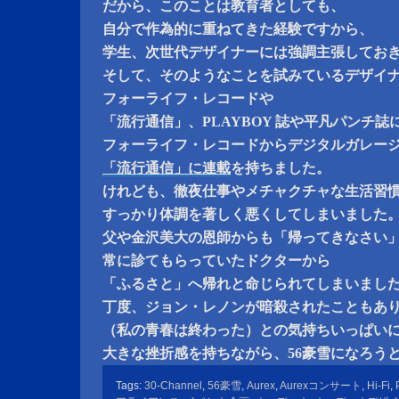
だから、このことは教育者としても、
自分で作為的に重ねてきた経験ですから、
学生、次世代デザイナーには強調主張してお
そして、そのようなことを試みているデザイ
フォーライフ・レコードや
「流行通信」、PLAYBOY 誌や平凡パンチ誌
フォーライフ・レコードからデジタルガレー
「流行通信」に連載
を持ちました。
けれども、徹夜仕事やメチャクチャな生活習
すっかり体調を著しく悪くしてしまいました
父や金沢美大の恩師からも「帰ってきなさい
常に診てもらっていたドクターから
「ふるさと」へ帰れと命じられてしまいまし
丁度、ジョン・レノンが暗殺されたこともあ
（私の青春は終わった）との気持ちいっぱい
大きな挫折感を持ちながら、56豪雪になろう
Tags:
30-Channel
,
56豪雪
,
Aurex
,
Aurexコンサート
,
Hi-Fi
,