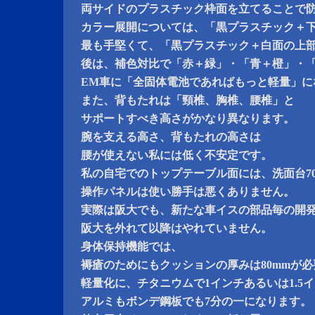
両サイドのプラスチック枠面を立てることで
カラー展開については、「黒プラスチック＋
最も手堅くて、「黒プラスチック＋白面の上
後は、補色対比で「赤＋緑」・「青＋橙」・
EM車に「全固体電池であればもっと軽量」に
また、背もたれは「頸椎、胸椎、腰椎」と
サポートすべき高さがかなり異なります。
腕を支える高さ、背もたれの高さは
腰が使えない私には低く不安定です。
私の自宅でのトップテーブル面には、洗面台700
操作パネルは使い勝手は悪くありません。
実際は阪大でも、新たな車イスの部品毎の開
阪大を外れて以降はやれていません。
身体保持機能では、
褥瘡のためにもクッションの厚みは80mmが
軽量化に、チタニウムで1インチあるいは1.5
アルミもボンデ鋼板でも7分の一になります。