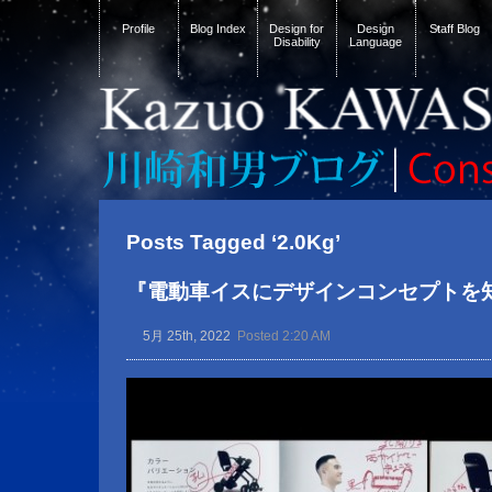
Profile
Blog Index
Design for
Design
Staff Blog
Disability
Language
Posts Tagged ‘2.0Kg’
『電動車イスにデザインコンセプトを
5月 25th, 2022
Posted 2:20 AM