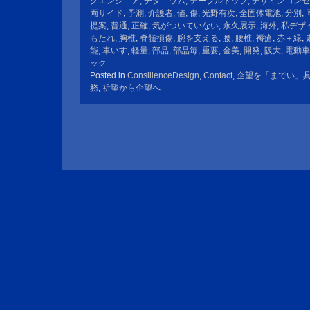
グエンジニア
,
チタニウム
,
テーブルトップ
,
デザインコンセ
両サイド
,
予測
,
介護者
,
値
,
傷
,
光野有次
,
全固体電池
,
分別
,
提案
,
普通
,
正確
,
気がついていない
,
永久展示
,
海外
,
私デザ
もたれ
,
胸椎
,
脊髄損傷
,
腕を支える
,
腰
,
腰椎
,
褥瘡
,
赤＋緑
,
能
,
車いす
,
軽量
,
部品
,
部品毎
,
重要
,
金美
,
開発
,
阪大
,
電動車
ック
Posted in
ConsilienceDesign
,
Contact
,
企望を「までい」
務
,
祈望から企望へ