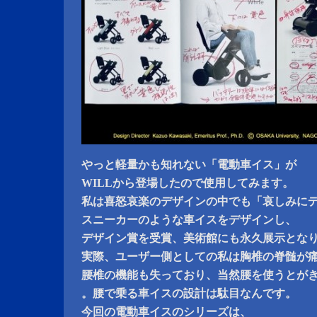
やっと軽量かも知れない「電動車イス」が
WILLから登場したので使用してみます。
私は喜怒哀楽のデザインの中でも「哀しみに
スニーカーのような車イスをデザインし、
デザイン賞を受賞、美術館にも永久展示とな
実際、ユーザー側としての私は胸椎の脊髄が
腰椎の機能も失っており、当然腰を使うとが
。腰で乗る車イスの設計は駄目なんです。
今回の電動車イスのシリーズは、