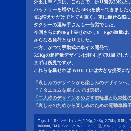
外出用車イスは、これまで、折り畳み20Kgと
バッテリーを増やした24Kgを使ってきました
4Kg増えただけでとても重く、車に乗せる際
タクシーの運転手さんも一苦労でした。
今回さらに約4kg上乗せの27，8 kgの重量は
さらなる負荷となりました。
一方、かつて手動式の車イス開発で、
5.5Kgの超軽量デザインは軽すぎて駄目でした
まずは所見ですが、
これらを載せれば WHILLには大きな提案に
『哀しみのデザインから楽しみのデザインへ
『チタニュムを車イスでは選択』
『二人称のデザインをめざす超軽量と収納性
『哀しみのためから楽しみのための電動車椅
Tags:
1
,
1.5インチ
,
1インチ
,
2.0Kg
,
2.4Kg
,
2.78Kg
,
5.5Kg
,
800mm
,
EM車
,
Gマーク
,
WILL
,
アール面
,
アルミ
,
インター