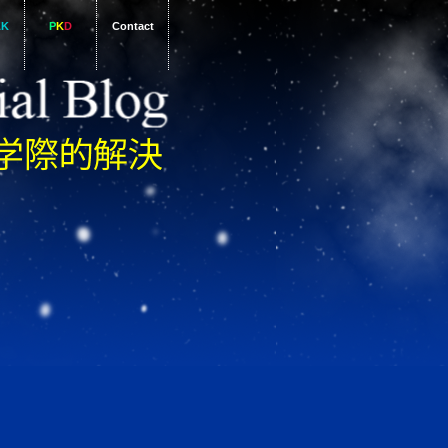
AK
P
K
D
Contact