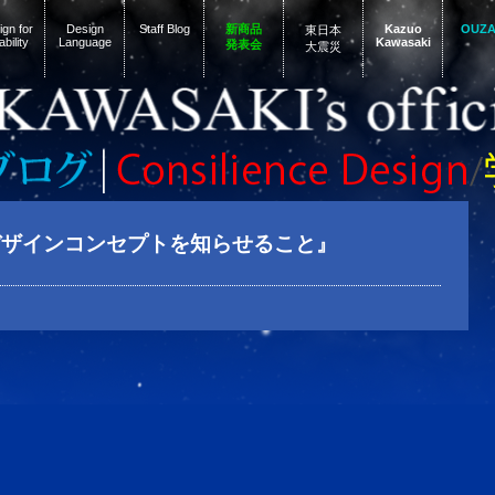
gn for
Design
Staff Blog
新商品
Kazuo
OUZ
東日本
ability
Language
Kawasaki
発表会
大震災
デザインコンセプトを知らせること』