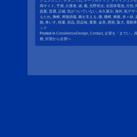
グエンジニア
,
チタニウム
,
テーブルトップ
,
デザインコンセ
両サイド
,
予測
,
介護者
,
値
,
傷
,
光野有次
,
全固体電池
,
分別
,
提案
,
普通
,
正確
,
気がついていない
,
永久展示
,
海外
,
私デザ
もたれ
,
胸椎
,
脊髄損傷
,
腕を支える
,
腰
,
腰椎
,
褥瘡
,
赤＋緑
,
能
,
車いす
,
軽量
,
部品
,
部品毎
,
重要
,
金美
,
開発
,
阪大
,
電動車
ック
Posted in
ConsilienceDesign
,
Contact
,
企望を「までい」
務
,
祈望から企望へ