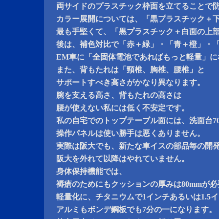
両サイドのプラスチック枠面を立てることで
カラー展開については、「黒プラスチック＋
最も手堅くて、「黒プラスチック＋白面の上
後は、補色対比で「赤＋緑」・「青＋橙」・
EM車に「全固体電池であればもっと軽量」に
また、背もたれは「頸椎、胸椎、腰椎」と
サポートすべき高さがかなり異なります。
腕を支える高さ、背もたれの高さは
腰が使えない私には低く不安定です。
私の自宅でのトップテーブル面には、洗面台700
操作パネルは使い勝手は悪くありません。
実際は阪大でも、新たな車イスの部品毎の開
阪大を外れて以降はやれていません。
身体保持機能では、
褥瘡のためにもクッションの厚みは80mmが
軽量化に、チタニウムで1インチあるいは1.5
アルミもボンデ鋼板でも7分の一になります。