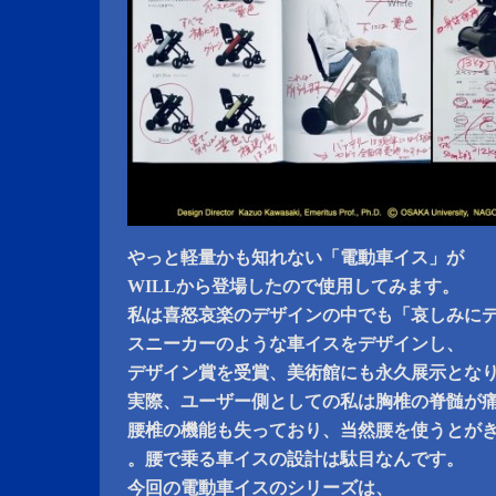
やっと軽量かも知れない「電動車イス」が
WILLから登場したので使用してみます。
私は喜怒哀楽のデザインの中でも「哀しみに
スニーカーのような車イスをデザインし、
デザイン賞を受賞、美術館にも永久展示とな
実際、ユーザー側としての私は胸椎の脊髄が
腰椎の機能も失っており、当然腰を使うとが
。腰で乗る車イスの設計は駄目なんです。
今回の電動車イスのシリーズは、