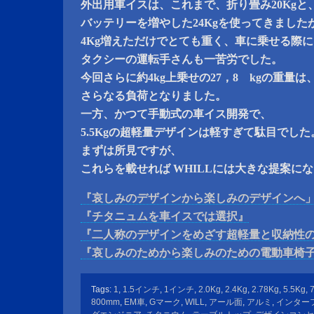
外出用車イスは、これまで、折り畳み20Kgと
バッテリーを増やした24Kgを使ってきました
4Kg増えただけでとても重く、車に乗せる際
タクシーの運転手さんも一苦労でした。
今回さらに約4kg上乗せの27，8 kgの重量は
さらなる負荷となりました。
一方、かつて手動式の車イス開発で、
5.5Kgの超軽量デザインは軽すぎて駄目でした
まずは所見ですが、
これらを載せれば WHILLには大きな提案に
『哀しみのデザインから楽しみのデザインへ
『チタニュムを車イスでは選択』
『二人称のデザインをめざす超軽量と収納性
『哀しみのためから楽しみのための電動車椅
Tags:
1
,
1.5インチ
,
1インチ
,
2.0Kg
,
2.4Kg
,
2.78Kg
,
5.5Kg
,
800mm
,
EM車
,
Gマーク
,
WILL
,
アール面
,
アルミ
,
インター