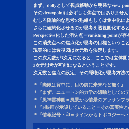
まず、dollyとして視点移動から明確なview-p
そのview=pointは必ずしも焦点ではありませ
むしろ隠喩的な思考の熟慮もしくは集中化によってim
さらに確約化させるのが思考を透視図化する
Perspective化した消失点＝vanishing poin
この消失点への焦点化が思考の目標というこ
現実的には透視図は次元数を決定します。
この次元数が3次元になると、ここでは立体図
3次元思考が可能になるということです。
次元数と焦点の設定、その隠喩化が思考方法
＊『際限は背中に、目の前に未来など無く』
＊『まず、ニュートン的力学の隠喩としての
＊『風神雷神図＝風景から情景のアッサンブ
＊『F映画が示唆していること＝その真実性と
＊『情報記号・印＝サインからトポロジーへ・