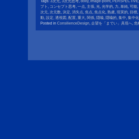
Tags:
3次元
,
3次元思考
,
dolly
,
image-point
,
PERSPECTIVE
プト
,
コンセプト思考
,
一点
,
主張
,
光
,
光学的
,
力
,
単純
,
可能
,
次元
,
次元数
,
決定
,
消失点
,
焦点
,
焦点化
,
熟慮
,
現実的
,
目標
,
動
,
設定
,
透視図
,
配置
,
重大
,
関係
,
隠喩
,
隠喩的
,
集中
,
集中化
Posted in
ConsilienceDesign
,
企望を「までい」具現へ
,
危