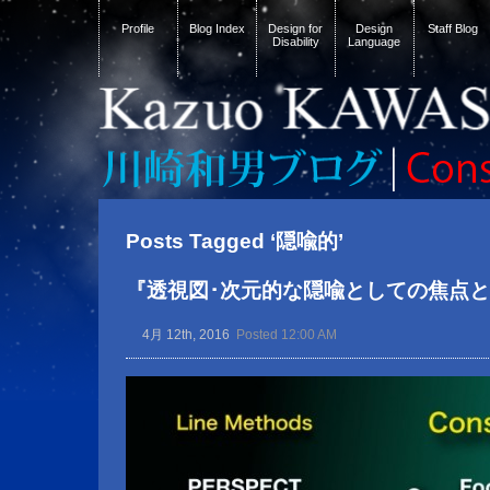
Profile
Blog Index
Design for
Design
Staff Blog
Disability
Language
Posts Tagged ‘隠喩的’
『透視図･次元的な隠喩としての焦点
4月 12th, 2016
Posted 12:00 AM