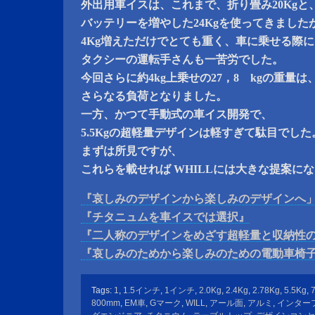
外出用車イスは、これまで、折り畳み20Kgと
バッテリーを増やした24Kgを使ってきました
4Kg増えただけでとても重く、車に乗せる際
タクシーの運転手さんも一苦労でした。
今回さらに約4kg上乗せの27，8 kgの重量は
さらなる負荷となりました。
一方、かつて手動式の車イス開発で、
5.5Kgの超軽量デザインは軽すぎて駄目でした
まずは所見ですが、
これらを載せれば WHILLには大きな提案に
『哀しみのデザインから楽しみのデザインへ
『チタニュムを車イスでは選択』
『二人称のデザインをめざす超軽量と収納性
『哀しみのためから楽しみのための電動車椅
Tags:
1
,
1.5インチ
,
1インチ
,
2.0Kg
,
2.4Kg
,
2.78Kg
,
5.5Kg
,
800mm
,
EM車
,
Gマーク
,
WILL
,
アール面
,
アルミ
,
インター