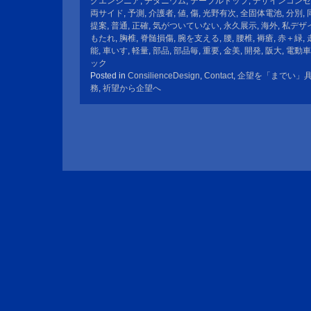
グエンジニア
,
チタニウム
,
テーブルトップ
,
デザインコンセ
両サイド
,
予測
,
介護者
,
値
,
傷
,
光野有次
,
全固体電池
,
分別
,
提案
,
普通
,
正確
,
気がついていない
,
永久展示
,
海外
,
私デザ
もたれ
,
胸椎
,
脊髄損傷
,
腕を支える
,
腰
,
腰椎
,
褥瘡
,
赤＋緑
,
能
,
車いす
,
軽量
,
部品
,
部品毎
,
重要
,
金美
,
開発
,
阪大
,
電動車
ック
Posted in
ConsilienceDesign
,
Contact
,
企望を「までい」
務
,
祈望から企望へ