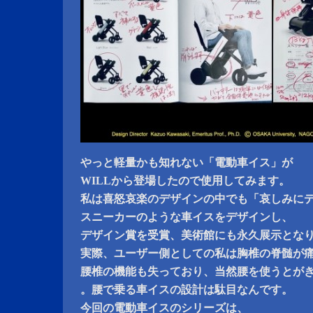
やっと軽量かも知れない「電動車イス」が
WILLから登場したので使用してみます。
私は喜怒哀楽のデザインの中でも「哀しみに
スニーカーのような車イスをデザインし、
デザイン賞を受賞、美術館にも永久展示とな
実際、ユーザー側としての私は胸椎の脊髄が
腰椎の機能も失っており、当然腰を使うとが
。腰で乗る車イスの設計は駄目なんです。
今回の電動車イスのシリーズは、