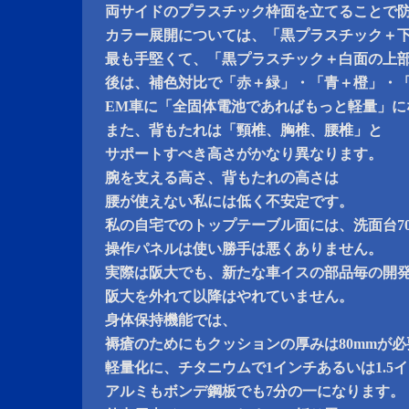
両サイドのプラスチック枠面を立てることで
カラー展開については、「黒プラスチック＋
最も手堅くて、「黒プラスチック＋白面の上
後は、補色対比で「赤＋緑」・「青＋橙」・
EM車に「全固体電池であればもっと軽量」に
また、背もたれは「頸椎、胸椎、腰椎」と
サポートすべき高さがかなり異なります。
腕を支える高さ、背もたれの高さは
腰が使えない私には低く不安定です。
私の自宅でのトップテーブル面には、洗面台700
操作パネルは使い勝手は悪くありません。
実際は阪大でも、新たな車イスの部品毎の開
阪大を外れて以降はやれていません。
身体保持機能では、
褥瘡のためにもクッションの厚みは80mmが
軽量化に、チタニウムで1インチあるいは1.5
アルミもボンデ鋼板でも7分の一になります。