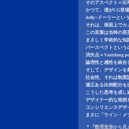
そのアスペクト＝比
かつて、僕がCG登
dolly=ドーリー
それは、画面上でカ
この言葉は当時の英
まさしく学術的な知
パースペクトという
消失点＝Vanishing
論理性と感性を統合
そして、デザインを
社会性、それは制度
適正ある比例配分を
こうした思考を成し
デザイナー的な発想
コンシリエンスデザ
まさに「ライン・メソッ
＊『数理造形から見え