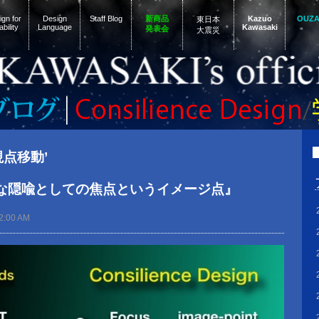
gn for
Design
Staff Blog
新商品
Kazuo
OUZ
東日本
ability
Language
Kawasaki
発表会
大震災
‘視点移動’
な隠喩としての焦点というイメージ点』
2:00 AM