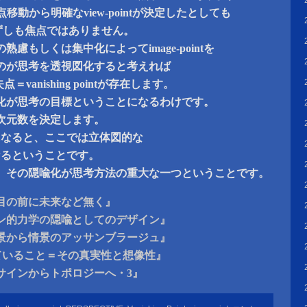
点移動から明確なview-pointが決定したとしても
tは必ずしも焦点ではありません。
慮もしくは集中化によってimage-pointを
のが思考を透視図化すると考えれば
消失点＝vanishing pointが存在します。
化が思考の目標ということになるわけです。
次元数を決定します。
になると、ここでは立体図的な
なるということです。
、その隠喩化が思考方法の重大な一つということです。
目の前に未来など無く』
ン的力学の隠喩としてのデザイン』
景から情景のアッサンブラージュ』
ていること＝その真実性と想像性』
サインからトポロジーへ・3』