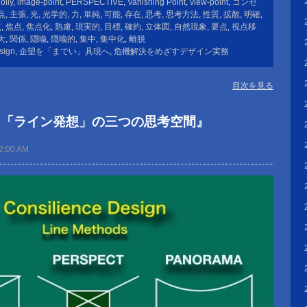
olly
,
image-point
,
PERSPECTIVE
,
Vanishing Point
,
view-point
,
コンセ
点
,
主張
,
光
,
光学的
,
力
,
単純
,
可能
,
存在
,
思考
,
思考方法
,
性質
,
拡散
,
明確
,
点
,
焦点
,
焦点化
,
熟慮
,
現実的
,
目標
,
確約
,
立体図
,
自然現象
,
要点
,
視点移
大
,
関係
,
隠喩
,
隠喩的
,
集中
,
集中化
,
離脱
sign
,
企望を「までい」具現へ
,
危機解決をめざすデザイン実務
目次を見る
ら「ライン発想」の三つの思考空間』
2:00 AM