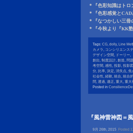
＊『色彩知識はトロン
＊『色彩感覚とCAD
＊『なつかしい三冊
＊『今秋より『KK
Tags:
CG
,
dolly
,
Line Me
カメラ
,
コンシリエンス
デザイン空間
,
ドーリー
,
創出
,
制度設計
,
創造
,
問
考空間
,
感性
,
投影
,
投影
分
,
比率
,
決定
,
消失点
,
焦
社会性
,
経験
,
統合
,
統合
問
,
透過
,
適正
,
重大
,
重大
Posted in
ConsilienceDe
『風神雷神図＝
9月 26th, 2015
Posted 1