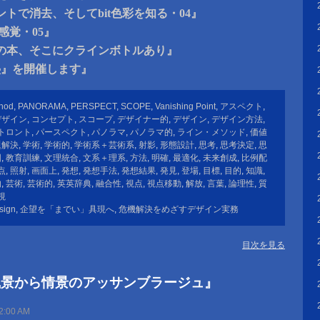
トで消去、そしてbit色彩を知る・04』
感覚・05』
の本、そこにクラインボトルあり』
塾』を開催します』
thod
,
PANORAMA
,
PERSPECT
,
SCOPE
,
Vanishing Point
,
アスペクト
,
デザイン
,
コンセプト
,
スコープ
,
デザイナー的
,
デザイン
,
デザイン方法
,
トロント
,
パースペクト
,
パノラマ
,
パノラマ的
,
ライン・メソッド
,
価値
題解決
,
学術
,
学術的
,
学術系＋芸術系
,
射影
,
形態設計
,
思考
,
思考決定
,
思
図
,
教育訓練
,
文理統合
,
文系＋理系
,
方法
,
明確
,
最適化
,
未来創成
,
比例配
点
,
照射
,
画面上
,
発想
,
発想手法
,
発想結果
,
発見
,
登場
,
目標
,
目的
,
知識
,
的
,
芸術
,
芸術的
,
英英辞典
,
融合性
,
視点
,
視点移動
,
解放
,
言葉
,
論理性
,
質
視
sign
,
企望を「までい」具現へ
,
危機解決をめざすデザイン実務
目次を見る
風景から情景のアッサンブラージュ』
2:00 AM