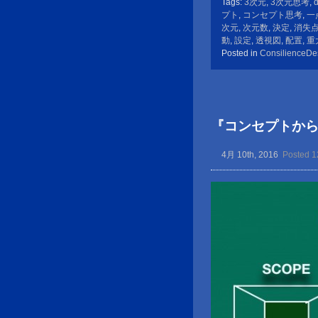
Tags:
3次元
,
3次元思考
,
d
プト
,
コンセプト思考
,
一
次元
,
次元数
,
決定
,
消失
動
,
設定
,
透視図
,
配置
,
重
Posted in
ConsilienceDe
『コンセプトか
4月 10th, 2016
Posted 1