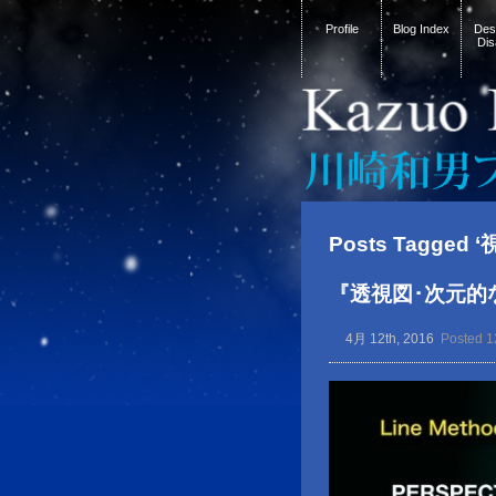
Profile
Blog Index
Desi
Dis
Posts Tagged 
『透視図･次元的
4月 12th, 2016
Posted 1