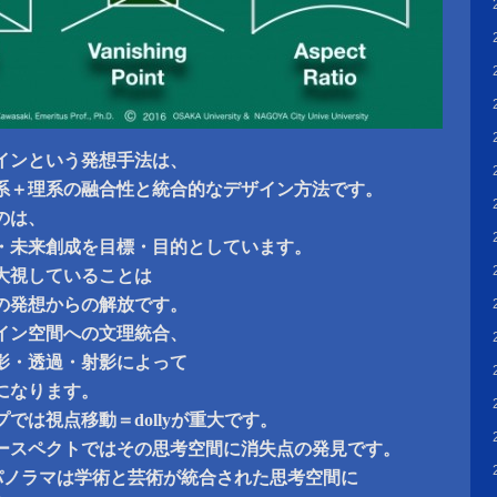
インという発想手法は、
系＋理系の融合性と統合的なデザイン方法です。
のは、
・未来創成を目標・目的としています。
大視していることは
の発想からの解放です。
イン空間への文理統合、
影・透過・射影によって
になります。
プでは視点移動＝dollyが重大です。
・パースペクトではその思考空間に消失点の発見です。
・パノラマは学術と芸術が統合された思考空間に