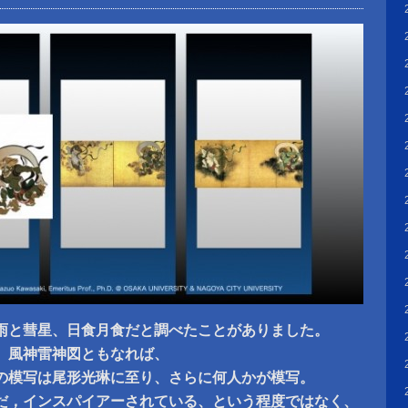
雨と彗星、日食月食だと調べたことがありました。
、風神雷神図ともなれば、
の模写は尾形光琳に至り、さらに何人かが模写。
だ，インスパイアーされている、という程度ではなく、