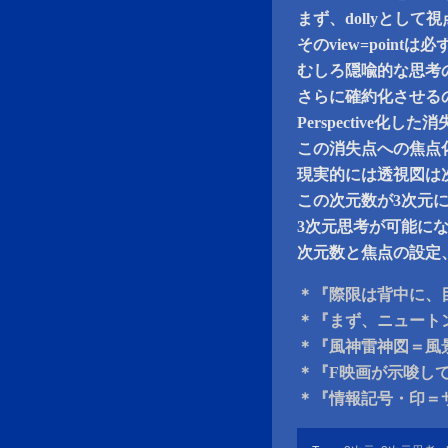
まず、dollyとして視
そのview=poin
むしろ隠喩的な思考の熟
さらに確約化させる
Perspective化した
この消失点への焦点
現実的には透視図は
この次元数が3次元
3次元思考が可能に
次元数と焦点の設定
＊『際限は背中に、
＊『まず、ニュート
＊『風神雷神図＝風
＊『F映画が示唆し
＊『情報記号・印＝