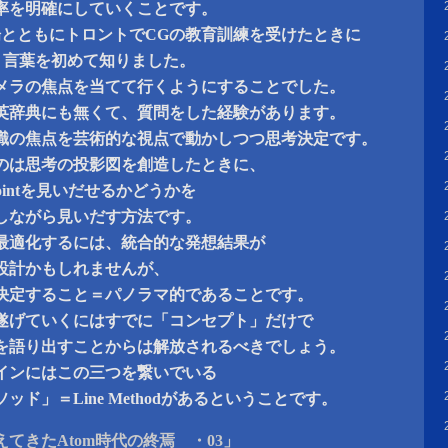
率を明確にしていくことです。
場とともにトロントでCGの教育訓練を受けたときに
という言葉を初めて知りました。
メラの焦点を当てて行くようにすることでした。
英辞典にも無くて、質問をした経験があります。
識の焦点を芸術的な視点で動かしつつ思考決定です。
のは思考の投影図を創造したときに、
 pointを見いだせるかどうかを
しながら見いだす方法です。
最適化するには、統合的な発想結果が
設計かもしれませんが、
決定すること＝パノラマ的であることです。
遂げていくにはすでに「コンセプト」だけで
を語り出すことからは解放されるべきでしょう。
インにはこの三つを繋いでいる
ド」＝Line Methodがあるということです。
てきたAtom時代の終焉 ・03」