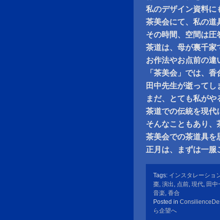
私のデザイン資料に
茶美会にて、私の道
その時間、空間は圧
茶道は、母が裏千家
お作法やお点前の違
「茶美会」では、香
田中先生が逝ってし
まだ、とても私がや
茶道での伝統を現代
そんなこともあり、
茶美会での茶道具を
正月は、まずは一服
Tags:
インスタレーショ
棗
,
演出
,
点前
,
現代
,
田中
音楽
,
香合
Posted in
ConsilienceDe
ら企望へ