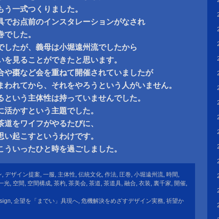
もう一式つくりました。
具でお点前のインスタレーションがなされ
巻でした。
でしたが、義母は小堀遠州流でしたから
いを見ることができたと思います。
合や棗など会を重ねて開催されていましたが
まわれてから、それをやろうという人がいません。
るという主体性は持っていませんでした。
に活かすという主題でした。
茶道をワイフがやるたびに、
思い起こすというわけです。
こういったひと時を過ごしました。
ン
,
デザイン提案
,
一服
,
主体性
,
伝統文化
,
作法
,
圧巻
,
小堀遠州流
,
時間
,
一光
,
空間
,
空間構成
,
茶杓
,
茶美会
,
茶道
,
茶道具
,
融合
,
衣装
,
裏千家
,
開催
,
sign
,
企望を「までい」具現へ
,
危機解決をめざすデザイン実務
,
祈望か