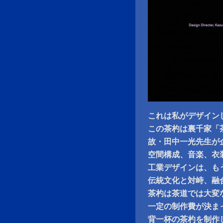
これは私がデザイン
この茶杓は裏千家「
故・田中一光先生が
空間構成、音楽、衣
工業デザインは、も
伝統文化と対峙、融
茶杓は茶道では大変
一定の制作費が決ま
背一杯の茶杓を制作