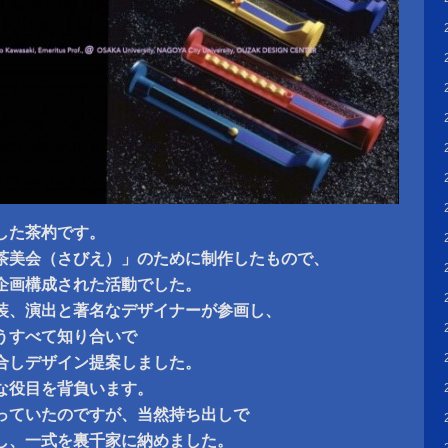
した茶杓です。
茶美会（さびえ）」のために制作したもので、
企画構成された活動でした。
装、演出と著名なデザイナーが参画し、
うすべて知り合いで
合しデザイン提案しました。
な役目を背負います。
っていたのですが、当然持ち出しで
し、一式を裏千家に納めました。