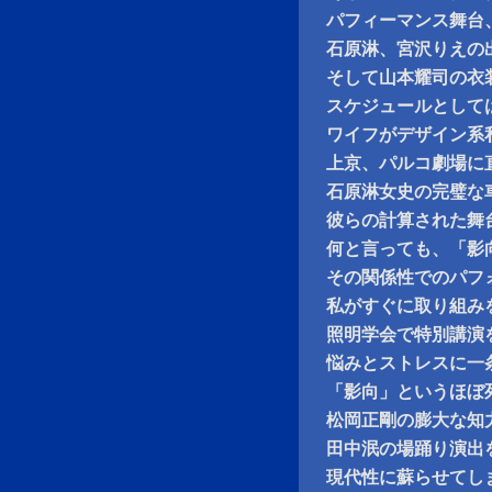
パフィーマンス舞台
石原淋、宮沢りえの
そして山本耀司の衣
スケジュールとして
ワイフがデザイン系
上京、パルコ劇場に
石原淋女史の完璧な
彼らの計算された舞
何と言っても、「影
その関係性でのパフ
私がすぐに取り組み
照明学会で特別講演
悩みとストレスに一
「影向」というほぼ
松岡正剛の膨大な知力
田中泯の場踊り演出
現代性に蘇らせてし