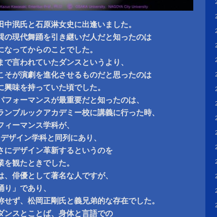
田中泯氏と石原淋女史に出逢いました。
巽の現代舞踊を引き継いだ人だと知ったのは
になってからのことでした。
まで言われていたダンスというより、
こそが演劇を進化させるものだと思ったのは
に興味を持っていた頃でした。
パフォーマンスが最重要だと知ったのは、
ランブルックアカデミー校に講義に行った時、
フィーマンス学科が、
Dデザイン学科と同列にあり、
さにデザイン革新するというのを
業を観たときでした。
は、俳優として著名な人ですが、
踊り」であり、
称せず、松岡正剛氏と義兄弟的な存在でした。
ダンスとことば、身体と言語での