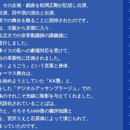
、その企画・戯曲を松岡正剛が記述し出演、
出演、田中泯の演出と出演、
装での舞台を観ることに招待されたのです。
は、大阪から京都に入り、
私立大での非常勤講師の講義後に
直行しました。
車イスの私への劇場対応を受けて、
台の革新性に圧倒されました。
向：ようごう」という言葉と身体、
ォーマス舞台は、
を始めようとしていた「KK塾」と、
をした「デジタルアッサンブラージュ」での
条のそれこそ光線に陰影を与えてくれました。
死語化されていることばは、
と、そろそろ1600冊の書評知識と
を、宮沢りえと石原淋によって演じられて、
まっていたのです。