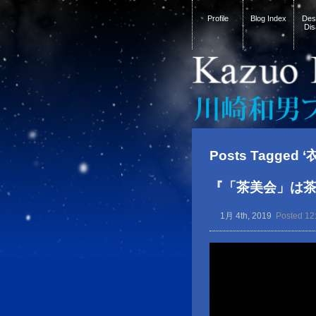
Profile
Blog Index
Desi
Dis
Posts Tagged ‘
『「茶美会」は
1月 4th, 2019
Posted 12