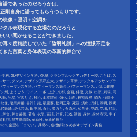
言語であったのだろうかは、
岡正剛自身に語ってもらうつもりです。
の映像＋照明＋空調を
ジタル表現化する立場なのだろうと
をいい聞かせることができました。
で再々度精読していた「陰翳礼讃」への憧憬不足を
てきた言葉と身体表現の革新的舞台で
。
ン学科
,
3Dデザイン学科
,
KK塾
,
クランブルックアカデミー校
,
ことば
,
ス
ンサー
,
ダンス
,
デザイン系私立大
,
デザイン革新
,
デジタルアッサンブラ
パフィーマンス学科
,
パフィーマンス舞台
,
パフォーマンス
,
パルコ劇場
,
ガン州
,
ようごう
,
ワイフ
,
一条
,
上京
,
京都
,
企画
,
俳優
,
光線
,
出演
,
劇場
,
同
大阪
,
完璧
,
宮沢りえ
,
対応
,
山本耀司
,
強化
,
影向
,
役割義務
,
悩み
,
憧憬不
,
映像
,
暗黒舞踊
,
書評知識
,
最重要
,
松岡正剛
,
死語
,
演出
,
演劇
,
照明
,
照明
現代舞踊
,
現代芸術
,
田中泯
,
直行
,
知力と
,
石原淋
,
私自身
,
空調
,
立場
,
精読
,
味
,
舞台
,
舞台芸術
,
著名
,
衣装
,
言語
,
計算
,
記述
,
講義
,
身体
,
身体表現
,
車イ
翳礼讃
,
非常勤講師
,
革新性
,
革新的舞台
sign
,
企望を「までい」具現へ
,
危機解決をめざすデザイン実務