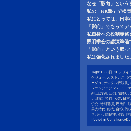
なぜ「影向」という
私の「KK塾」で松
私にとっては、日本
「影向」でもってデ
私自身への役割義務
照明学会の講演準備
「影向」という蘇っ
私は強化されました
Tags:
1600冊
,
2Dデザイ
ケジュール
,
ストレス
,
ダ
ージュ
,
デジタル表現化
,
フラクターダンス
,
ミシ
列
,
土方巽
,
圧倒
,
場踊り
,
足
,
戯曲
,
招待
,
授業
,
日本
学会
,
特別講演
,
現代性
,
美大時代
,
膨大
,
自称
,
興
ス
,
進化
,
関係性
,
陰影
,
陰
Posted in
ConsilienceDe