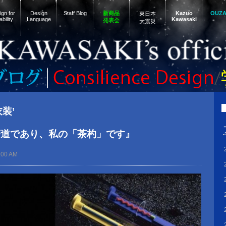
gn for
Design
Staff Blog
新商品
Kazuo
OUZ
東日本
ability
Language
Kawasaki
発表会
大震災
衣装’
茶道であり、私の「茶杓」です』
:00 AM