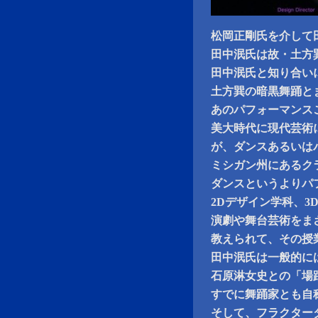
松岡正剛氏を介して
田中泯氏は故・土方
田中泯氏と知り合い
土方巽の暗黒舞踊と
あのパフォーマンス
美大時代に現代芸術
が、ダンスあるいは
ミシガン州にあるク
ダンスというよりパ
2Dデザイン学科、3
演劇や舞台芸術をま
教えられて、その授
田中泯氏は一般的に
石原淋女史との「場
すでに舞踊家とも自
そして、フラクター