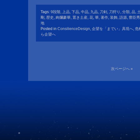
Tags:
9段階
,
上品
,
下品
,
中品
,
九品
,
刀剣
,
刀狩り
,
分類
,
品
,
剛
,
歴史
,
絢爛豪華
,
置き土産
,
花
,
華
,
著作
,
装飾
,
語源
,
豊臣秀
地
Posted in
ConsilienceDesign
,
企望を「までい」具現へ
,
危
ら企望へ
次ページへ »