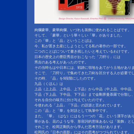
絢爛豪華、豪華絢爛、いづれも装飾に使われることばです。
そして、「豪華」という華々しい「華」がありました。
この「華」と「品」ということばは、
今、私が置き土産にしようとしてる私の著作の一部です。
二つのことばについて書き残したいと考えているわけです。
日本の歴史上の豊臣秀吉がおこなった「刀狩り」には
秀吉のある考えがあったのです。
その当時もはや日本には、戦跡に領地をあてがう土地があり
そこで、「刀狩り」で集めてきた刀剣を区分する人が必要で
その時、「品」を9段階にしたのです。
九品（くほん）は
上品（上上品、上中品、上下品）から中品（中上品、中中品
下品（下上品、下中品、下下品）まで金剛界曼荼羅で分類し
それを自分の味方に分け与えていたのです。
今使われる「上品」「下品」の語源と言われています。
この「品」と「華」を対語として執筆中です。
また、「華」（はな）にはもう一つの「花」という漢字があ
華がある、花のような等、形容詞的意味あるいは「装飾」と
それこそ、松岡正剛氏から学んだ思考方法があります。
松岡氏の『日本の面影』にはその思考がつづられています。