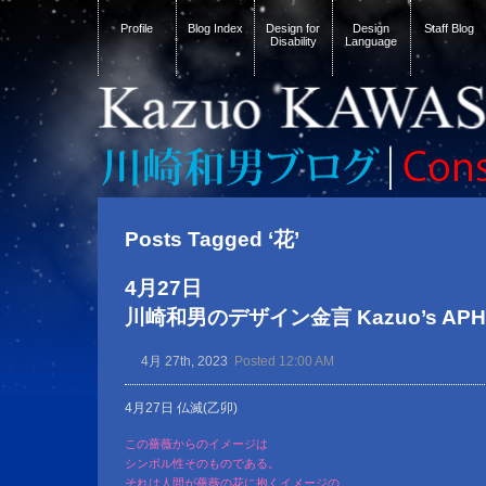
Profile
Blog Index
Design for
Design
Staff Blog
Disability
Language
Posts Tagged ‘花’
4月27日
川崎和男のデザイン金言 Kazuo’s APHOR
4月 27th, 2023
Posted 12:00 AM
4月27日 仏滅(乙卯)
この薔薇からのイメージは
シンボル性そのものである。
それは人間が薔薇の花に抱くイメージの