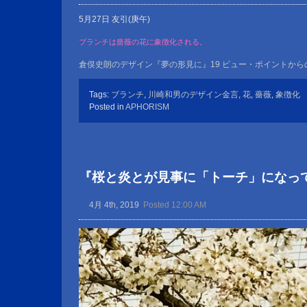
5月27日 友引(庚午)
ブランチは嗇薇の花に象徴化される。
倉俣史朗のデザイン『夢の形見に』19 ビュー・ポイントか
Tags:
ブランチ
,
川崎和男のデザイン金言
,
花
,
薔薇
,
象徴化
Posted in
APHORISM
『桜と炎とが見事に「トーチ」になっ
4月 4th, 2019
Posted 12:00 AM