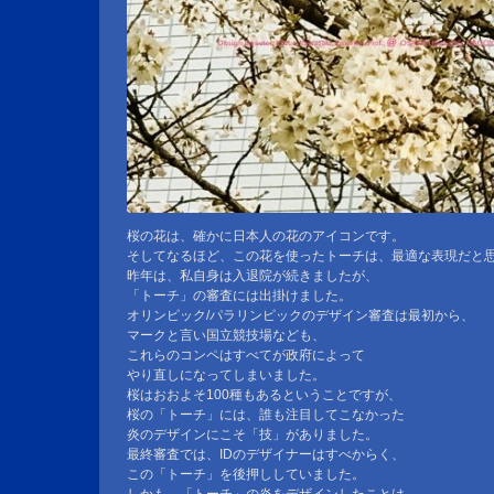
桜の花は、確かに日本人の花のアイコンです。
そしてなるほど、この花を使ったトーチは、最適な表現だと
昨年は、私自身は入退院が続きましたが、
「トーチ」の審査には出掛けました。
オリンピック/パラリンピックのデザイン審査は最初から、
マークと言い国立競技場なども、
これらのコンペはすべてが政府によって
やり直しになってしまいました。
桜はおおよそ100種もあるということですが、
桜の「トーチ」には、誰も注目してこなかった
炎のデザインにこそ「技」がありました。
最終審査では、IDのデザイナーはすべからく、
この「トーチ」を後押ししていました。
しかも、「トーチ」の炎をデザインしたことは、