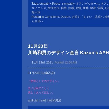
Tags:
empathy
,
Peace
,
sympathy
,
ネアンデルタール
,
ネア
サピエンス
,
世代交代
,
信用
,
共感
,
同情
,
埋葬
,
学者
,
常識
,
心
類人猿
Posted in
ConsilienceDesign
,
企望を「までい」具現へ
,
危
ら企望へ
11月23日
川崎和男のデザイン金言 Kazuo’s APHOR
11月 23rd, 2021
Posted 12:00 AM
11月23日 仏滅(乙亥)
『拈華としてのデザイン』
モノは花のごとく
美しくあってほしい。
artificial heart:川崎和男展