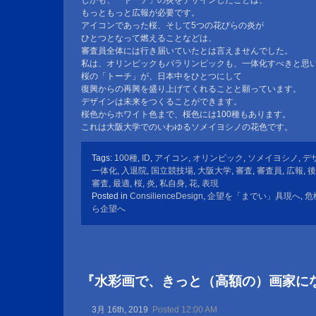
もっともっと広報が必要です。
アイコンであった桜、そして5つの花びらの炎が
ひとつとなって燃えることなどは、
審査員全体には行き届いていたとは言えませんでした。
私は、オリンピックもパラリンピックも、一体化すべきと思
桜の「トーチ」が、日本中をひとつにして
復興からの再興を盛り上げてくれることと願っています。
デザインは未来をつくることができます。
桜色からホワイト色まで、桜色には100種もあります。
これは大阪大学でのいわゆるソメイヨシノの花色です。
Tags:
100種
,
ID
,
アイコン
,
オリンピック
,
ソメイヨシノ
,
デ
一体化
,
入退院
,
国立競技場
,
大阪大学
,
審査
,
審査員
,
広報
,
後
審査
,
最適
,
桜
,
炎
,
私自身
,
花
,
表現
Posted in
ConsilienceDesign
,
企望を「までい」具現へ
,
危
ら企望へ
『水彩画で、きっと（高額の）画家に
3月 16th, 2019
Posted 12:00 AM