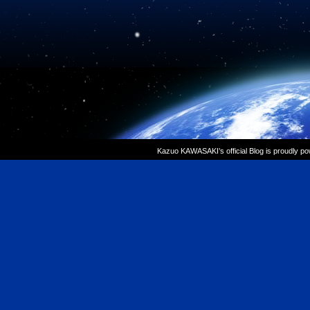
Kazuo KAWASAKI’s official Blog is proudly p