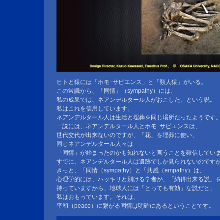
ヒトと猿には「ホモ･サピエンス」と「類人猿」がいる。
この常識から、「同情」（sympathy）には、
私の成果では、ネアンデルタール人がおこした、という説。
私はこれを信用しています。
ネアンデルタール人は生活と埋葬を同じ場所だったようです
一説には、ネアンデルタール人とホモ･サピエンスは、
世代交代が出来ないのですが、「花」を埋葬に使い、
同じネアンデルタール人々は
「同情」が始まったのかも知れないと言うことを確信してい
すでに、ネアンデルタール人は遺跡でしか見られないのです
きっと、「同情（sympathy）と「共感（empathy）は、
心理学的には、ハッキリと別ける学者が、「納得出来る説」
持っていますから、地球人には「とっても有効」な説だと、
私はおもっています。それは、
平和（peace）に繋がる同情は明確にあるということです。