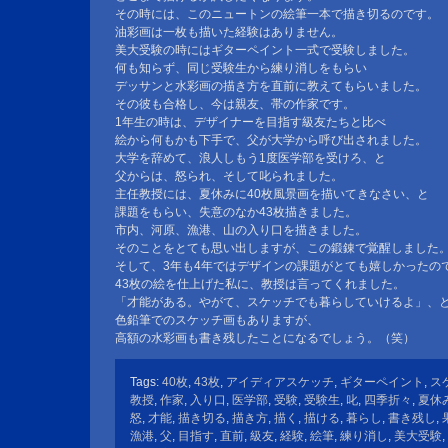
その時には、このニュートンの絵筆一本で描き切るのです。
油彩画は一枚も描いた経験はありません。
美大受験の時にはギターペイント一式で受験しました。
何も知らず、同じ受験生から練り消しをもらい
デッサンと水彩画の描き方を直前に教えてもらいました。
その彼も合格し、今は親友、帯の作家です。
1年生の時は、デザイナーを目指す級友たちと比べ
絵から何もかも下手で、父が大学から呼び出されました。
大学を辞めて、浪人しもう1度医学部を受けろ、と
父からは、怒られ、そして叱られました。
主任教授には、夏休みに40枚風景画を描いてきなさい、と
課題をもらい、失意のなか43枚描きました。
市内、河原、漁港、山の入り口を描きました。
そのことをとても思い出しますが、この鍛錬で覚醒しました
そして、3年も4年ではデザインの課題がとても嬉しかったの
43枚の絵を仕上げた私に、教授は言ってくれました。
「才能がある。やがて、スケッチでも暮らしていけるよ」、
色鉛筆でのスケッチ画もありますが、
高額の水彩画も書き残したことになるでしょう。（笑）
Tags:
40枚
,
43枚
,
アイディアスケッチ
,
ギターペイント
,
ス
教授
,
作家
,
入り口
,
医学部
,
受験
,
受験生
,
叱
,
四季折々
,
夏休
怒
,
才能
,
描き切る
,
描き方
,
描く
,
描ける
,
暮らし
,
書き残し
,
漁港
,
父
,
目指す
,
直前
,
級友
,
経験
,
絵筆
,
練り消し
,
美大受験
,