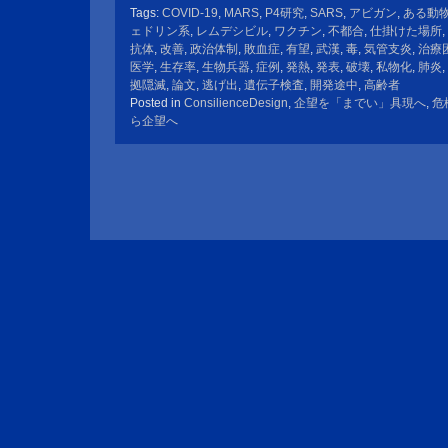
Tags:
COVID-19
,
MARS
,
P4研究
,
SARS
,
アビガン
,
ある動
ェドリン系
,
レムデシビル
,
ワクチン
,
不都合
,
仕掛けた場所
,
抗体
,
改善
,
政治体制
,
敗血症
,
有望
,
武漢
,
毒
,
気管支炎
,
治療
医学
,
生存率
,
生物兵器
,
症例
,
発熱
,
発表
,
破壊
,
私物化
,
肺炎
,
拠隠滅
,
論文
,
逃げ出
,
遺伝子検査
,
開発途中
,
高齢者
Posted in
ConsilienceDesign
,
企望を「までい」具現へ
,
危
ら企望へ