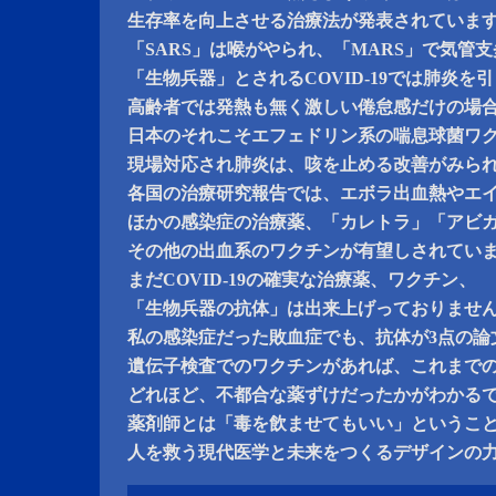
生存率を向上させる治療法が発表されていま
「SARS」は喉がやられ、「MARS」で気管
「生物兵器」とされるCOVID-19では肺炎を
高齢者では発熱も無く激しい倦怠感だけの場
日本のそれこそエフェドリン系の喘息球菌ワ
現場対応され肺炎は、咳を止める改善がみら
各国の治療研究報告では、エボラ出血熱やエ
ほかの感染症の治療薬、「カレトラ」「アビ
その他の出血系のワクチンが有望しされてい
まだCOVID-19の確実な治療薬、ワクチン、
「生物兵器の抗体」は出来上げっておりませ
私の感染症だった敗血症でも、抗体が3点の論
遺伝子検査でのワクチンがあれば、これまで
どれほど、不都合な薬ずけだったかがわかる
薬剤師とは「毒を飲ませてもいい」というこ
人を救う現代医学と未来をつくるデザインの