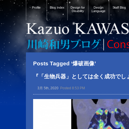
Profile
Blog Index
Design for
Design
Staff Blog
Disability
Language
Posts Tagged ‘爆破画像’
『「生物兵器」としては全く成功でし
3月 5th, 2020
Posted 8:53 PM