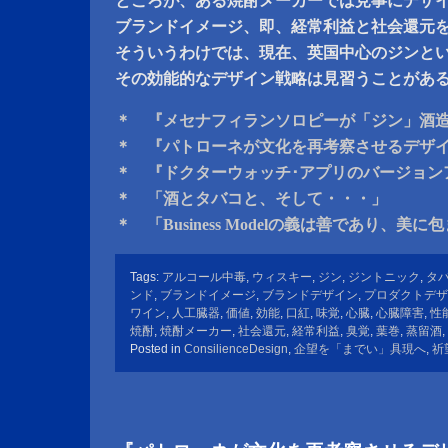
ところが、ある焼酎メーカーでは見事にデザ
ブランドイメージ、即、経常利益と社会還元
そういうわけでは、現在、英国中心のジンと
その効能的なデザイン戦略は見習うことがあ
＊ 『メセナフィランソロピーが「ジン」酒
＊ 『パトローネが文化を再考察させるデザ
＊ 『ドクターウォッチ･アプリのバージョン
＊ 「酒とタバコと、そして・・・」
＊ 「Business Modelの義は善であり、美
Tags:
アルコール中毒
,
ウィスキー
,
ジン
,
ジントニック
,
タ
ンド
,
ブランドイメージ
,
ブランドデザイン
,
プロダクトデザ
ワイン
,
人工臓器
,
価値
,
効能
,
口紅
,
味覚
,
心臓
,
心臓障害
,
性
焼酎
,
焼酎メーカー
,
社会還元
,
経常利益
,
臭覚
,
葉巻
,
蒸留酒
,
Posted in
ConsilienceDesign
,
企望を「までい」具現へ
,
祈