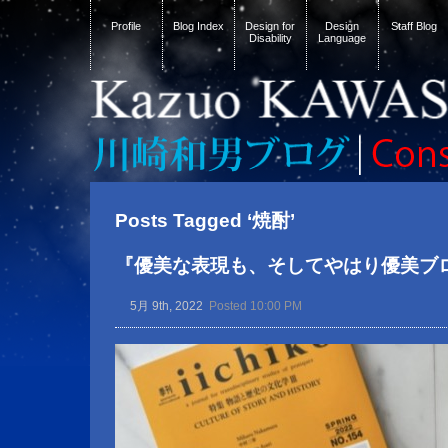
Profile
Blog Index
Design for
Design
Staff Blog
Disability
Language
Posts Tagged ‘焼酎’
『優美な表現も、そしてやはり優美ブ
5月 9th, 2022
Posted 10:00 PM