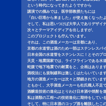
という時代になってきたようですから
講演での掴みでは、医学部教授たちには
「白い巨塔から来ました」が使え無くなった
そして、私は思いつけば大学人でありデザイ
次々とテーマアイディアを出しますが、
このプロジェクトも佇んでいます。
それは、この酒造メーカーは京都にあり、
京都の水道管は酒のため一部はステンレスパ
日本全国の水道管をステンレスに！とそのプ
天災・地震国家では、ライフラインである水
蛇腹で地下地震での耐震をと、企画はありま
酒税法にも規制緩和は激しくはたらいていま
地方の酒造メーカーは次々と閉鎖されていま
ともかく、大手酒造メーカーも杜氏職人不足
酒醸造技術の進化はとりわけ日本酒や焼酎を
私は酒類の工程への技術進化に期待をしてい
そして、特に日本酒のコップ酒を離脱したこ