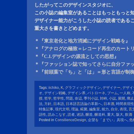
したがってこのデザインスタジオに、
この小誌の編集室があることはもっともっと
デザイナー能力がこうした小誌の読者である
重大さを書きとどめます。
＊『東京老化と地方消滅にデザイン戦略を』
＊『アナログの極致＝レコード再生のカート
＊『C.I.デザインの源流としての思想』
＊『ファッション誌で知ってさらに自分ファ
＊『前頭葉で「ち」と「は」＝形と言語が制
Tags:
iichiko
,
K
,
グラフィックデザイン
,
デザイナー
,
デザイ
オ
,
デザイン戦略
,
デザイン界
,
パトローネ
,
ブーム
,
一人称
,
授
,
哲学
,
哲学性
,
問題
,
奈辺
,
季刊小誌
,
対峙
,
小誌
,
展開
,
廃止
法
,
方針
,
日本語
,
日本語言語論の革新へ
,
日本酒
,
時間表現性
特集記事
,
現代文明
,
理論
,
糀菌
,
編集室
,
能力
,
自分
,
表現
,
言
語性
,
読みこなす
,
読者
,
述語
,
醸造
,
醸造科
,
重大
,
阪大
,
飲酒
Posted in
ConsilienceDesign
,
企望を「までい」具現へ
,
危