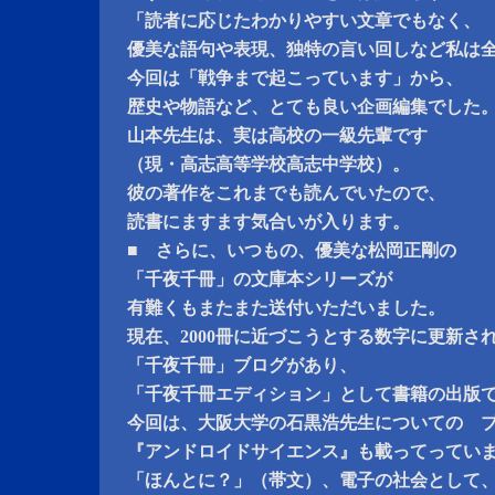
「読者に応じたわかりやすい文章でもなく、
優美な語句や表現、独特の言い回しなど私は
今回は「戦争まで起こっています」から、
歴史や物語など、とても良い企画編集でした
山本先生は、実は高校の一級先輩です
（現・高志高等学校高志中学校）。
彼の著作をこれまでも読んでいたので、
読書にますます気合いが入ります。
■ さらに、いつもの、優美な松岡正剛の
「千夜千冊」の文庫本シリーズが
有難くもまたまた送付いただいました。
現在、2000冊に近づこうとする数字に更新さ
「千夜千冊」ブログがあり、
「千夜千冊エディション」として書籍の出版
今回は、大阪大学の石黒浩先生についての ブロ
『アンドロイドサイエンス』も載ってってい
「ほんとに？」（帯文）、電子の社会として