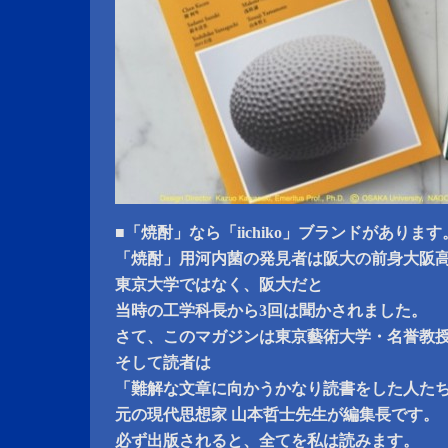
■「焼酎」なら「iichiko」ブランドがあります
「焼酎」用河内菌の発見者は阪大の前身大阪
東京大学ではなく、阪大だと
当時の工学科長から3回は聞かされました。
さて、このマガジンは東京藝術大学・名誉教
そして読者は
「難解な文章に向かうかなり読書をした人た
元の現代思想家 山本哲士先生が編集長です。
必ず出版されると、全てを私は読みます。