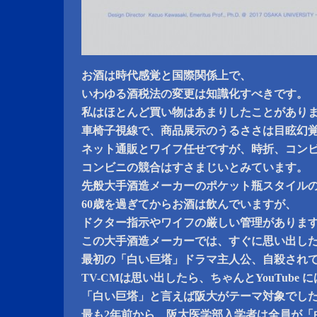
お酒は時代感覚と国際関係上で、
いわゆる酒税法の変更は知識化すべきです。
私はほとんど買い物はあまりしたことがあり
車椅子視線で、商品展示のうるささは目眩幻
ネット通販とワイフ任せですが、時折、コン
コンビニの競合はすさまじいとみています。
先般大手酒造メーカーのポケット瓶スタイル
60歳を過ぎてからお酒は飲んでいますが、
ドクター指示やワイフの厳しい管理がありま
この大手酒造メーカーでは、すぐに思い出し
最初の「白い巨塔」ドラマ主人公、自殺され
TV-CMは思い出したら、ちゃんとYouTube
「白い巨塔」と言えば阪大がテーマ対象でし
最も2年前から、阪大医学部入学者は全員が「