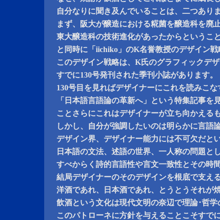
自分なりに聞き及んでいることは、二つあり
まず、阪大が醸造における糀菌を醸造科を廃
東大醸造科の技術進化があったからというこ
と同時に「iichiko」のK名誉教授のデザイ
このデザイン戦略は、K氏のグラフィックデ
すでに130号発刊された季刊小誌があります。
130号目を見ればデザイナーにこれを読みこ
「日本語言語論の革新へ」という特集記事を
ことさらにこれはデザイナーが立ち向かえる
しかし、自分が強調したいのは明らかに言語
デザイン界、デザイナー能力には不可欠だと
日本語の文法、述語の世界、一人称の問題と
すべからく詩的言語性や言文一致性とその時
結局デザイナーのそのデザインを根底で支え
洋酒であれ、日本酒であれ、とうとうそれが
飲酒という文化は現代文明の奈辺で理論･哲学
このパトローネに方針を与えることこそすで