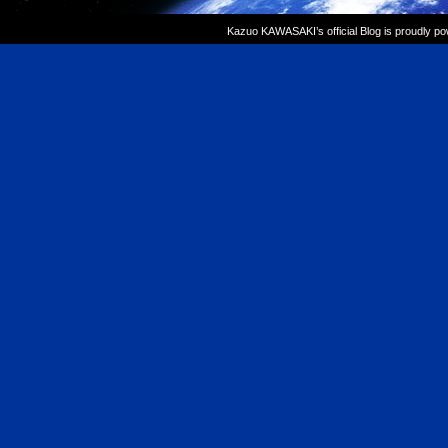
Kazuo KAWASAKI’s official Blog is proudly p