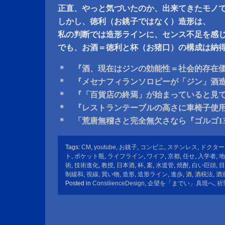
正直、やっと気づいたのか、出来てきたモノ
しかし、徳利（お銚子ではなく）造形は、
私の判断では造形ラインに、センス不足を感
でも、お酒＝徳利と杯（お猪口）の構成は納
＊ 『酒、現在はジンの効能性＝社会的存在
＊ 『メセナフィランソロピーが「ジン」酒
＊ 『「百貨店の終焉」が始まっていると見
＊ 『レストランテーブルの高さに車椅子使
＊ 「荒唐無稽さと完全無欠さなら『ゴルゴ1
Tags:
CM
,
youtube
,
お銚子
,
コンビニ
,
ステンレス
,
ドクター
ト
,
ポケット瓶
,
ライフライン
,
ワイフ
,
京都
,
任せ
,
入学者
,
地
術
,
技術進化
,
教授
,
日本酒
,
杯
,
案
,
水道管
,
焼酎
,
白い巨頭
,
目
制緩和
,
視線
,
買い物
,
造形
,
造形ライン
,
進歩
,
酒
,
酒税法
,
酒
Posted in
ConsilienceDesign
,
企望を「までい」具現へ
,
祈