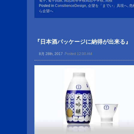
電子
,
電子回路
,
高志高等学校高志中学校
,
高校
Posted in
ConsilienceDesign
,
企望を「までい」具現へ
,
危
ら企望へ
『日本酒パッケージに納得が出来る』
8月 28th, 2017
Posted 12:00 AM