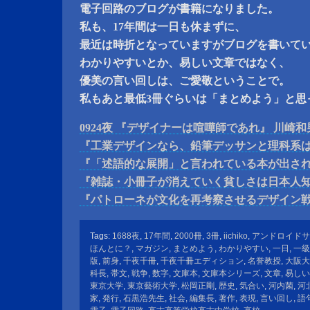
電子回路のブログが書籍になりました。
私も、17年間は一日も休まずに、
最近は時折となっていますがブログを書いて
わかりやすいとか、易しい文章ではなく、
優美の言い回しは、ご愛敬ということで。
私もあと最低3冊ぐらいは「まとめよう」と思
0924夜 『デザイナーは喧嘩師であれ』 川崎和
『工業デザインなら、鉛筆デッサンと理科系
『「述語的な展開」と言われている本が出さ
『雑誌・小冊子が消えていく貧しさは日本人
『パトローネが文化を再考察させるデザイン
Tags:
1688夜
,
17年間
,
2000冊
,
3冊
,
iichiko
,
アンドロイドサ
ほんとに？
,
マガジン
,
まとめよう
,
わかりやすい
,
一日
,
一級
版
,
前身
,
千夜千冊
,
千夜千冊エディション
,
名誉教授
,
大阪大
科長
,
帯文
,
戦争
,
数字
,
文庫本
,
文庫本シリーズ
,
文章
,
易しい
東京大学
,
東京藝術大学
,
松岡正剛
,
歴史
,
気合い
,
河内菌
,
河
家
,
発行
,
石黒浩先生
,
社会
,
編集長
,
著作
,
表現
,
言い回し
,
語