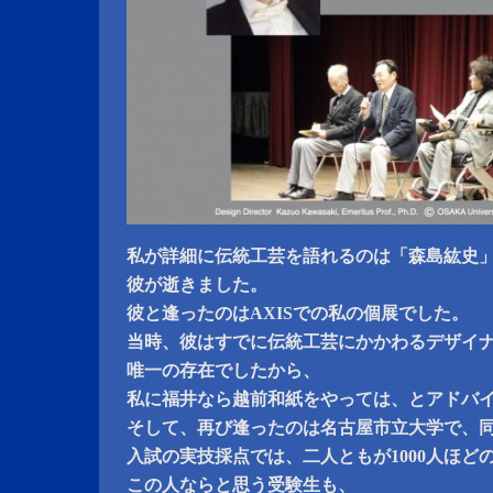
私が詳細に伝統工芸を語れるのは「森島紘史
彼が逝きました。
彼と逢ったのはAXISでの私の個展でした。
当時、彼はすでに伝統工芸にかかわるデザイ
唯一の存在でしたから、
私に福井なら越前和紙をやっては、とアドバ
そして、再び逢ったのは名古屋市立大学で、
入試の実技採点では、二人ともが1000人ほど
この人ならと思う受験生も、