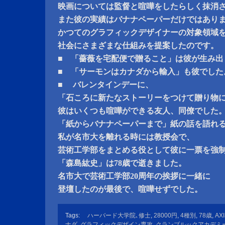
映画については監督と喧嘩をしたらしく抹消
また彼の実績はバナナペーパーだけではあり
かつてのグラフィックデザイナーの対象領域
社会にさまざまな仕組みを提案したのです。
■ 「薔薇を宅配便で贈ること」は彼が生み出
■ 「サーモンはカナダから輸入」も彼でした
■ バレンタインデーに、
「石ころに新たなストーリーをつけて贈り物
彼はいくつも喧嘩ができる友人、同僚でした
「紙からバナナペーパーまで」紙の話を語れ
私が名市大を離れる時には教授会で、
芸術工学部をまとめる役として彼に一票を強
「森島紘史」は78歳で逝きました。
名市大で芸術工学部20周年の挨拶に一緒に
登壇したのが最後で、喧嘩せずでした。
Tags:
ハーバード大学院､修士
,
28000円
,
4種別
,
78歳
,
AX
ナダ
,
グラフィックデザイン専攻
,
クランブルックアカデミ