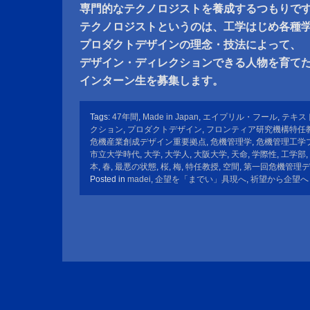
専門的なテクノロジストを養成するつもりで
テクノロジストというのは、工学はじめ各種
プロダクトデザインの理念・技法によって、
デザイン・ディレクションできる人物を育て
インターン生を募集します。
Tags:
47年間
,
Made in Japan
,
エイプリル・フール
,
テキス
クション
,
プロダクトデザイン
,
フロンティア研究機構特任
危機産業創成デザイン重要拠点
,
危機管理学
,
危機管理工学
市立大学時代
,
大学
,
大学人
,
大阪大学
,
天命
,
学際性
,
工学部
,
本
,
春
,
最悪の状態
,
桜
,
梅
,
特任教授
,
空間
,
第一回危機管理デ
Posted in
madei
,
企望を「までい」具現へ
,
祈望から企望へ