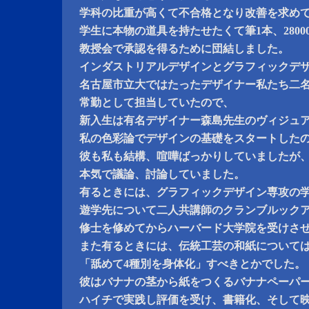
学科の比重が高くて不合格となり改善を求め
学生に本物の道具を持たせたくて筆1本、2800
教授会で承認を得るために団結しました。
インダストリアルデザインとグラフィックデ
名古屋市立大ではたったデザイナー私たち二
常勤として担当していたので、
新入生は有名デザイナー森島先生のヴィジュ
私の色彩論でデザインの基礎をスタートした
彼も私も結構、喧嘩ばっかりしていましたが
本気で議論、討論していました。
有るときには、グラフィックデザイン専攻の
遊学先について二人共講師のクランブルック
修士を修めてからハーバード大学院を受けさ
また有るときには、伝統工芸の和紙について
「舐めて4種別を身体化」すべきとかでした。
彼はバナナの茎から紙をつくるバナナペーパ
ハイチで実践し評価を受け、書籍化、そして