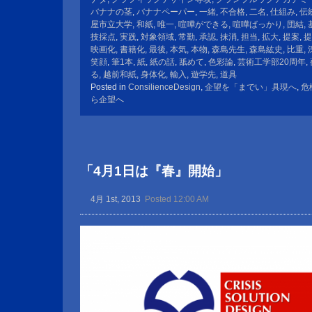
バナナの茎
,
バナナペーパー
,
一緒
,
不合格
,
二名
,
仕組み
,
伝
屋市立大学
,
和紙
,
唯一
,
喧嘩ができる
,
喧嘩ばっかり
,
団結
,
技採点
,
実践
,
対象領域
,
常勤
,
承認
,
抹消
,
担当
,
拡大
,
提案
,
提
映画化
,
書籍化
,
最後
,
本気
,
本物
,
森島先生
,
森島紘史
,
比重
,
笑顔
,
筆1本
,
紙
,
紙の話
,
舐めて
,
色彩論
,
芸術工学部20周年
,
る
,
越前和紙
,
身体化
,
輸入
,
遊学先
,
道具
Posted in
ConsilienceDesign
,
企望を「までい」具現へ
,
危
ら企望へ
「4月1日は『春』開始」
4月 1st, 2013
Posted 12:00 AM