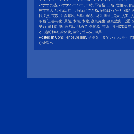
バナナの茎
,
バナナペーパー
,
一緒
,
不合格
,
二名
,
仕組み
,
伝
屋市立大学
,
和紙
,
唯一
,
喧嘩ができる
,
喧嘩ばっかり
,
団結
,
技採点
,
実践
,
対象領域
,
常勤
,
承認
,
抹消
,
担当
,
拡大
,
提案
,
提
映画化
,
書籍化
,
最後
,
本気
,
本物
,
森島先生
,
森島紘史
,
比重
,
笑顔
,
筆1本
,
紙
,
紙の話
,
舐めて
,
色彩論
,
芸術工学部20周年
,
る
,
越前和紙
,
身体化
,
輸入
,
遊学先
,
道具
Posted in
ConsilienceDesign
,
企望を「までい」具現へ
,
危
ら企望へ