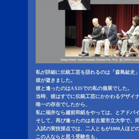
私が詳細に伝統工芸を語れるのは「森島紘史
彼が逝きました。
彼と逢ったのはAXISでの私の個展でした。
当時、彼はすでに伝統工芸にかかわるデザイ
唯一の存在でしたから、
私に福井なら越前和紙をやっては、とアドバ
そして、再び逢ったのは名古屋市立大学で、
入試の実技採点では、二人ともが1000人ほど
この人ならと思う受験生も、