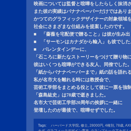
映画については監督と喧嘩をしたらしく抹消
また彼の実績はバナナペーパーだけではあり
かつてのグラフィックデザイナーの対象領域
社会にさまざまな仕組みを提案したのです。
■ 「薔薇を宅配便で贈ること」は彼が生み出
■ 「サーモンはカナダから輸入」も彼でした
■ バレンタインデーに、
「石ころに新たなストーリーをつけて贈り物
彼はいくつも喧嘩ができる友人、同僚でした
「紙からバナナペーパーまで」紙の話を語れ
私が名市大を離れる時には教授会で、
芸術工学部をまとめる役として彼に一票を強
「森島紘史」は78歳で逝きました。
名市大で芸術工学部20周年の挨拶に一緒に
登壇したのが最後で、喧嘩せずでした。
Tags:
ハーバード大学院､修士
,
28000円
,
4種別
,
78歳
,
AX
ナダ
,
グラフィックデザイン専攻
,
クランブルックアカデミ