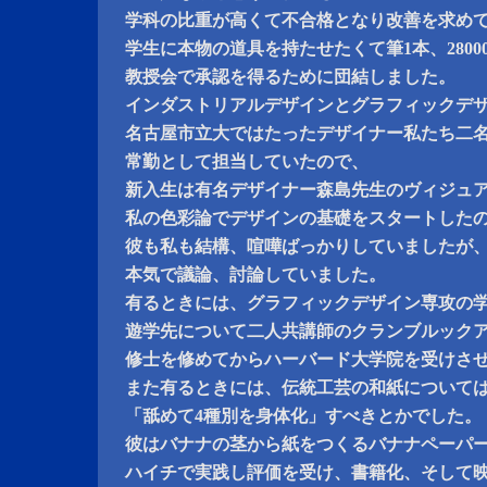
学科の比重が高くて不合格となり改善を求め
学生に本物の道具を持たせたくて筆1本、2800
教授会で承認を得るために団結しました。
インダストリアルデザインとグラフィックデ
名古屋市立大ではたったデザイナー私たち二
常勤として担当していたので、
新入生は有名デザイナー森島先生のヴィジュ
私の色彩論でデザインの基礎をスタートした
彼も私も結構、喧嘩ばっかりしていましたが
本気で議論、討論していました。
有るときには、グラフィックデザイン専攻の
遊学先について二人共講師のクランブルック
修士を修めてからハーバード大学院を受けさ
また有るときには、伝統工芸の和紙について
「舐めて4種別を身体化」すべきとかでした。
彼はバナナの茎から紙をつくるバナナペーパ
ハイチで実践し評価を受け、書籍化、そして