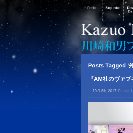
Profile
Blog Index
Desi
Dis
Posts Tagged ‘
『AM社のヴァブ
10月 8th, 2017
Posted 1