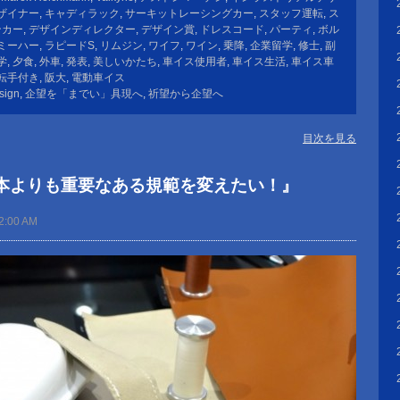
ザイナー
,
キャディラック
,
サーキットレーシングカー
,
スタッフ運転
,
ス
ンカー
,
デザインディレクター
,
デザイン賞
,
ドレスコード
,
パーティ
,
ボル
ミーハー
,
ラピードS
,
リムジン
,
ワイフ
,
ワイン
,
乗降
,
企業留学
,
修士
,
副
学
,
夕食
,
外車
,
発表
,
美しいかたち
,
車イス使用者
,
車イス生活
,
車イス車
転手付き
,
阪大
,
電動車イス
sign
,
企望を「までい」具現へ
,
祈望から企望へ
目次を見る
本よりも重要なある規範を変えたい！』
2:00 AM