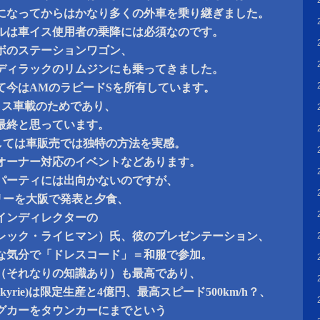
になってからはかなり多くの外車を乗り継ぎました。
ルは車イス使用者の乗降には必須なのです。
ボのステーションワゴン、
ディラックのリムジンにも乗ってきました。
て今はAMのラピードSを所有しています。
イス車載のためであり、
最終と思っています。
しては車販売では独特の方法を実感。
オーナー対応のイベントなどあります。
パーティには出向かないのですが、
リーを大阪で発表と夕食、
インディレクターの
man (マレック・ライヒマン）氏、彼のプレゼンテーション、
な気分で「ドレスコード」＝和服で参加。
（それなりの知識あり）も最高であり、
kyrie)は限定生産と4億円、最高スピード500km/h？、
グカーをタウンカーにまでという