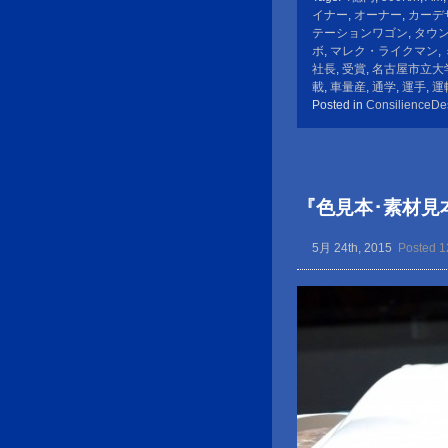
イナー
,
オーナー
,
カーデ
テーションワゴン
,
タウ
ボ
,
マレク・ライクマン
,
社長
,
受賞
,
名古屋市立大
載
,
車量産
,
通学
,
運手
,
運
Posted in
ConsilienceDe
『色見本･素材見
5月 24th, 2015
Posted 1