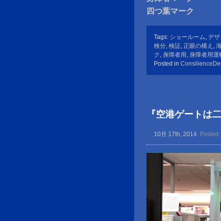
四つ葉マーク
Tags:
ショールーム
,
デザ
検分
,
検証
,
正眼の構え
,
ク
,
身障者用
,
身障者用運
Posted in
ConsilienceDe
『空港ゲートは
10月 17th, 2014
Posted 