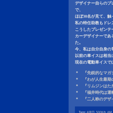
デザイナー自らのプ
で、
ほぼ30名が見て、
私の特任助教もドレ
こうしたプレゼンテ
カーデザイナーであ
た。
今、私は自分自身の
以前の車イスは相当
現在の電動車イスで
＊ 『先鋭的なマガ
＊ 『わが人生最期
＊ 『リムジンはた
＊ 『福井時代は運
＊ 『二人称のデザ
Tags:
4億円
,
500K/h
,
AM