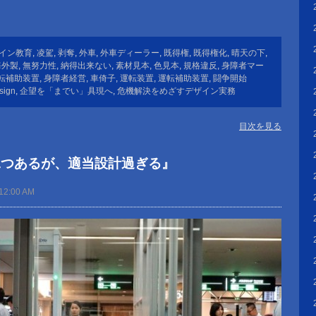
イン教育
,
凌駕
,
剥奪
,
外車
,
外車ディーラー
,
既得権
,
既得権化
,
晴天の下
,
海外製
,
無努力性
,
納得出来ない
,
素材見本
,
色見本
,
規格違反
,
身障者マー
転補助装置
,
身障者経営
,
車倚子
,
運転装置
,
運転補助装置
,
闘争開始
sign
,
企望を「までい」具現へ
,
危機解決をめざすデザイン実務
目次を見る
二つあるが、適当設計過ぎる』
12:00 AM