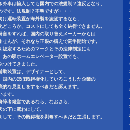
き外車は輸入しても国内での法規制？違反となり、
のです。法規制？不明ですが・・・
向け運転装置が海外製を凌駕するなら、
化どころか、コストにしても全く納得できません。
発言をすれば、国内の取り替えメーカーからは
ませんが、それなら正眼の構えで闘争開始です。
を認定するためのマークとその法律制定にも
、あの駅ホームエレベーター設置でも、
ぶつけてきました。
補助装置は、デザイナーとして、
、国内のほぼ既得権化しているこうした企業の
底的な見直しをするべきだと訴えます。
います。
身障者経営であるなら、なおさら、
天の下に露わにして、
をして、その既得権を剥奪すべきだと主張します。