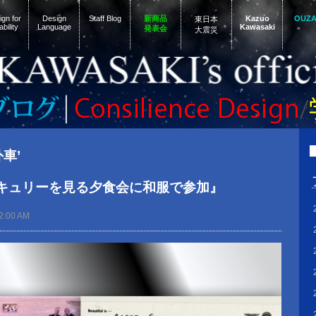
gn for
Design
Staff Blog
新商品
Kazuo
OUZ
東日本
ability
Language
Kawasaki
発表会
大震災
外車’
キュリーを見る夕食会に和服で参加』
2:00 AM