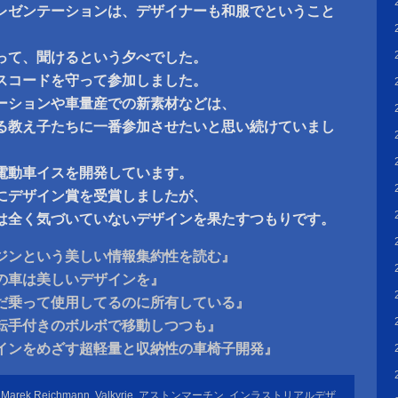
レゼンテーションは、デザイナーも和服でということ
触って、聞けるという夕べでした。
スコードを守って参加しました。
ーションや車量産での新素材などは、
る教え子たちに一番参加させたいと思い続けていまし
電動車イスを開発しています。
にデザイン賞を受賞しましたが、
は全く気づいていないデザインを果たすつもりです。
ジンという美しい情報集約性を読む』
の車は美しいデザインを』
だ乗って使用してるのに所有している』
転手付きのボルボで移動しつつも』
インをめざす超軽量と収納性の車椅子開発』
,
Marek Reichmann
,
Valkyrie
,
アストンマーチン
,
インラストリアルデザ