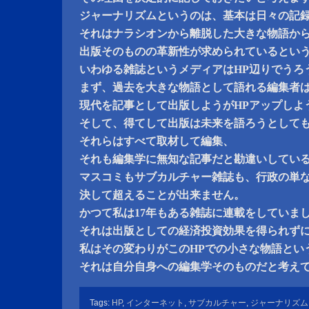
ジャーナリズムというのは、基本は日々の記
それはナラシオンから離脱した大きな物語か
出版そのものの革新性が求められているとい
いわゆる雑誌というメディアはHP辺りでうろ
まず、過去を大きな物語として語れる編集者
現代を記事として出版しようがHPアップしよ
そして、得てして出版は未来を語ろうとして
それらはすべて取材して編集、
それも編集学に無知な記事だと勘違いしてい
マスコミもサブカルチャー雑誌も、行政の単な
決して超えることが出来ません。
かつて私は17年もある雑誌に連載をしていま
それは出版としての経済投資効果を得られず
私はその変わりがこのHPでの小さな物語とい
それは自分自身への編集学そのものだと考え
Tags:
HP
,
インターネット
,
サブカルチャー
,
ジャーナリズム