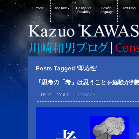
Profile
Blog Index
Design for
Design
Staff Blog
Disability
Language
Posts Tagged ‘即応性’
『思考の「考」は思うことを経験が判
1月 13th, 2016
Posted 12:00 AM