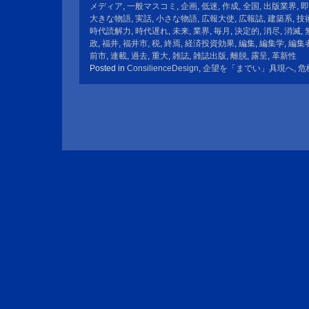
メディア
,
一般マスコミ
,
企画
,
低迷
,
作成
,
全国
,
出版業界
,
即
大きな物語
,
実話
,
小さな物語
,
広報大使
,
広報誌
,
建築系
,
技
時代読解力
,
時代遅れ
,
未来
,
業界
,
毎月
,
決定的
,
消尽
,
消滅
,
政
,
福井
,
福井市
,
税
,
終焉
,
経済投資効果
,
編集
,
編集学
,
編集
前市
,
連載
,
過去
,
重大
,
雑誌
,
雑誌出版
,
離脱
,
露呈
,
革新性
Posted in
ConsilienceDesign
,
企望を「までい」具現へ
,
危