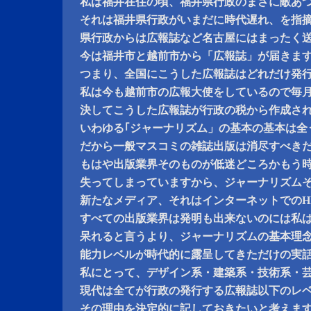
私は福井在住の頃、福井県行政のまさに敵あ
それは福井県行政がいまだに時代遅れ、を指
県行政からは広報誌など名古屋にはまったく
今は福井市と越前市から「広報誌」が届きま
つまり、全国にこうした広報誌はどれだけ発
私は今も越前市の広報大使をしているので毎
決してこうした広報誌が行政の税から作成さ
いわゆる｢ジャーナリズム」の基本の基本は全
だから一般マスコミの雑誌出版は消尽すべき
もはや出版業界そのものが低迷どころかもう
失ってしまっていますから、ジャーナリズム
新たなメディア、それはインターネットでのH
すべての出版業界は発明も出来ないのには私
呆れると言うより、ジャーナリズムの基本理
能力レベルが時代的に露呈してきただけの実
私にとって、デザイン系・建築系・技術系・
現代は全てが行政の発行する広報誌以下のレ
その理由を決定的に記しておきたいと考えま