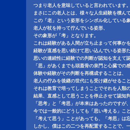
つまり老人を意味していると言われています
まさにこの老人とは、様々な人生経験を積ん
この「老」という姿形をシンボル化している
老人が杖を持って佇んでいる姿形、
その象形が「考」となります。
これは経験がある人間が立ち止まって何事か
経験が直感を思い続けて思い込んでいる姿形
思いの連続性に経験での判断が認知を支えて
「思」があくまでも頭蓋骨の泉門と心臓での
体験や経験がその判断を再構成することは、
老人の佇みを後継の世代にも受け継がせるこ
それは教育で培ってしまうことでそれを人類
結果、直感として思うことを停止させて認知
「思考」と「考思」が本来はあったのですが
今では一般的にどうしても「思い考える」こ
「考えて思う」ことがあっても、「考思」は
しかし、僕はこの二つを再配置することで、