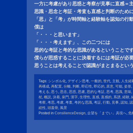
一方に考慮があり思惑と考察が見事に直感＝
思識・思念と考証・考査も直感と判断のため
「思」と「考」が時間軸と経験軸を認知の行
僕は
「・・・と思います」
「・・・考えます」、この二つには
思的な考証と考的な思識があるということで
僕らが思惑することに決着するには考証が必
思うことは考えることで認識がまとまるとい
Tags:
シンボル化
,
デザイン思考
,
一般的
,
世代
,
主観
,
人生経
再構成
,
再配置
,
分離
,
判断
,
即応性
,
即応的
,
原意
,
可能
,
姿形
,
考える
,
思う
,
思念
,
思惑
,
思慮
,
思的な考証
,
思考
,
思識
,
意味
,
杖
,
概説
,
決着
,
泉門
,
漢字
,
生理性
,
直感
,
直感的
,
系譜
,
経験
,
考察
,
考思
,
考慮
,
考査
,
考的な思識
,
考証
,
行動
,
見事
,
認知
,
認
続性
,
頭蓋骨
,
風景
Posted in
ConsilienceDesign
,
企望を「までい」具現へ
,
危