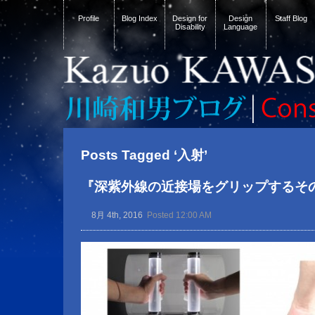
Profile
Blog Index
Design for
Design
Staff Blog
Disability
Language
Posts Tagged ‘入射’
『深紫外線の近接場をグリップするそ
8月 4th, 2016
Posted 12:00 AM