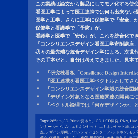
この業績は論文から製品にしてモノ化する使
看医工学によって医工連携では何も出来ない
医学と工学、さらに工学に保健学で「安全」
保健学と看護学で「予防」が、
看護学と医学で「安心」が、これを統合化で
「コンシリエンスデザイン看医工学寄附講座
我々の最先端な統合デザイン学による、次世
その手本だと、自分は考えてきました。見本
＊ 『研究棟看板「Consilience Design Interdisci
＊ 『医工連携を看医工学ベクトルとしてさ
＊ 『コンシリエンスデザイン学域の統合図
＊ 『デザイン対象となる医療関連の開発に
＊ 『ベクトル論理では「何がデザインか」
Tags:
265nm
,
3D-Printer見本市
,
LCD
,
LCD開発
,
RNA
,
UVA
ンナーヘッドホン
,
エミネンセット
,
エミネンセット場
,
コン
座
,
デザイン形態
,
フロンティアセンター
,
ヘッドホン
,
モノ
使命
,
保健学
,
入射
,
入手
,
創傷
,
動物実験
,
医学
,
医学界
,
医工