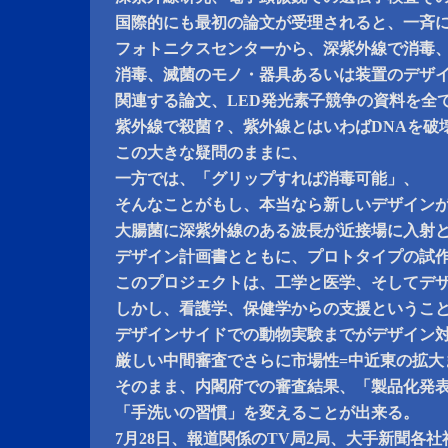
国際的にも最初の論文が受理されると、一斉
フォトニクスセンターから、深紫外線で消毒
消毒、滅菌のモノ・器具あるいは装置のデザ
関連する論文、LED発光素子競争の資料を全
紫外線で殺菌？、紫外線とはいわばDNAを破
この大きな疑問のままに、
一方では、「グリップすれば消毒可能」、
そんなことがもし、本当なら新しいデザイン
大腸菌に深紫外線のある波長が近接場に入射
デザイン計画書とともに、プロトタイプの試
このプロジェクトは、工学と医学、そしてデ
しかし、看護学、保健学からの支援というこ
デザインサイドでの動物実験までがデザイン
厳しい中間審査でさらに市場性=中近東の拡大
そのまま、内閣府での審査結果、「製品化発
「手洗いの習慣」を変えることが出来る。
7月28日、報道関係のTV局2局、大手新聞各