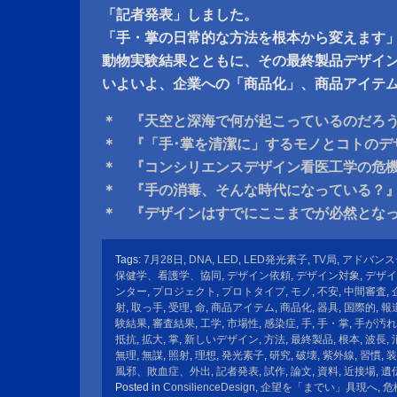
「記者発表」しました。
「手・掌の日常的な方法を根本から変えます
動物実験結果とともに、その最終製品デザイ
いよいよ、企業への「商品化」、商品アイテ
＊ 『天空と深海で何が起こっているのだろ
＊ 『「手･掌を清潔に」するモノとコトのデ
＊ 『コンシリエンスデザイン看医工学の危機
＊ 『手の消毒、そんな時代になっている？
＊ 『デザインはすでにここまでが必然とな
Tags:
7月28日
,
DNA
,
LED
,
LED発光素子
,
TV局
,
アドバンス
保健学、看護学、協同
,
デザイン依頼
,
デザイン対象
,
デザイ
ンター
,
プロジェクト
,
プロトタイプ
,
モノ
,
不安
,
中間審査
,
射
,
取っ手
,
受理
,
命
,
商品アイテム
,
商品化
,
器具
,
国際的
,
報
験結果
,
審査結果
,
工学
,
市場性
,
感染症
,
手
,
手・掌
,
手が汚れ
抵抗
,
拡大
,
掌
,
新しいデザイン
,
方法
,
最終製品
,
根本
,
波長
,
無理
,
無謀
,
照射
,
理想
,
発光素子
,
研究
,
破壊
,
紫外線
,
習慣
,
装
風邪、敗血症、外出
,
記者発表
,
試作
,
論文
,
資料
,
近接場
,
遺
Posted in
ConsilienceDesign
,
企望を「までい」具現へ
,
危