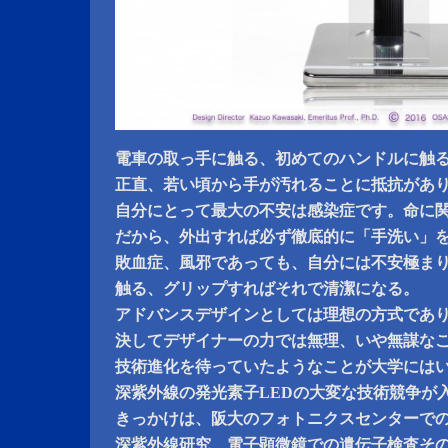
電車の取っ手に触る、初めてのハンドルに触
正直、若い頃から手が汚れることに抵抗があ
自分にとって最大の不安は感染症です。命に
だから、外出すれば必ず徹底的に「手洗い」
敗血症、風邪であっても、自分には不安極ま
触る、グリップすればそれで清潔になる。
アドバンスデザインとしては理想の方式であ
決してデザイナーの力では無理、いや無謀な
技術進化を待っていたようなことが大学には
深紫外線の発光素子LEDの大変な技術競争が
きっかけは、阪大のフォトニクスセンターで
深紫外線研究、電子顕微鏡での遺伝子検査そ