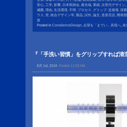
安心
,
工学
,
影響
,
日本医師会
,
最先端
,
業績
,
次世代デザイン
,
滅菌
,
理由
,
生活環境. 不明. プロセス. グリップ. 近接場. 深
ラス
,
管
,
統合デザイン学
,
製品
,
試作
,
論文
,
造形言語
,
開発競
波
Posted in
ConsilienceDesign
,
企望を「までい」具現へ
,
未
『「手洗い習慣」をグリップすれば清
8月 1st, 2016
Posted 12:00 AM