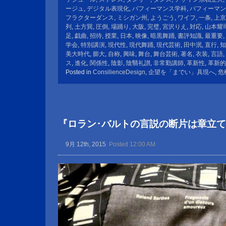
ージュ
,
デジタル表現化
,
パフィーマンス学科
,
パフィーマン
フラクターダンス
,
ミシガン州
,
ようごう
,
ワイフ
,
一条
,
上京
列
,
土方巽
,
圧倒
,
場踊り
,
大阪
,
完璧
,
宮沢りえ
,
対応
,
山本耀
足
,
戯曲
,
招待
,
授業
,
日本
,
映像
,
暗黒舞踊
,
書評知識
,
最重要
,
学会
,
特別講演
,
現代性
,
現代舞踊
,
現代芸術
,
田中泯
,
直行
,
知
美大時代
,
膨大
,
自称
,
興味
,
舞台
,
舞台芸術
,
著名
,
衣装
,
言語
,
ス
,
進化
,
関係性
,
陰影
,
陰翳礼讃
,
非常勤講師
,
革新性
,
革新的
Posted in
ConsilienceDesign
,
企望を「までい」具現へ
,
危
『ロラン･バルトの言説の断片は章立
9月 12th, 2015
Posted 12:00 AM