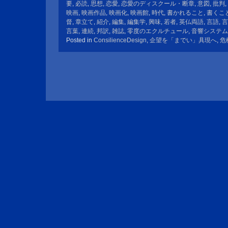
要
,
必読
,
思想
,
恋愛
,
恋愛のディスクール・断章
,
意図
,
批判
,
映画
,
映画作品
,
映画化
,
映画館
,
時代
,
書かれること
,
書くこ
督
,
章立て
,
紹介
,
編集
,
編集学
,
興味
,
若者
,
英仏両語
,
言語
,
言
言葉
,
連続
,
邦訳
,
雑誌
,
零度のエクルチュール
,
音響システム
Posted in
ConsilienceDesign
,
企望を「までい」具現へ
,
危