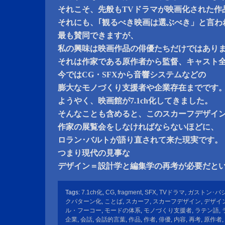
それこそ、先般もTVドラマが映画化された作
それにも、｢観るべき映画は選ぶべき」と言わ
最も賛同できますが、
私の興味は映画作品の俳優たちだけではあり
それは作家である原作者から監督、キャスト
今ではCG・SFXから音響システムなどの
膨大なモノづくり支援者や企業存在までです
ようやく、映画館が7.1ch化してきました。
そんなことも含めると、このスカーフデザイ
作家の展覧会をしなければならないほどに、
ロラン･バルトが語り直されて来た現実です。
つまり現代の見事な
デザイン＝設計学と編集学の再考が必要だと
Tags:
7.1ch化
,
CG
,
fragment
,
SFX
,
TVドラマ
,
ガストン･バ
クパターン化
,
ことば
,
スカーフ
,
スカーフデザイン
,
デザイ
ル・フーコー
,
モードの体系
,
モノづくり支援者
,
ラテン語
,
企業
,
会話
,
会話的言葉
,
作品
,
作者
,
俳優
,
内容
,
再考
,
原作者
,