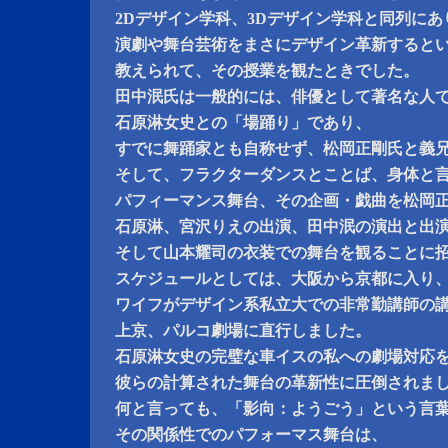
2Dデザイン学科、3Dデザイン学科と同列にあ
演劇や舞台芸術をまさにデザイン革新すると
教えられて、その授業を観たときでした。
田中泯氏は一般的には、俳優として著名な人
石原淋女史との「場踊り」であり、
すでに舞踊家とも自称せず、松岡正剛氏と義
そして、フラクターダンスとことば、身体と
パフィーマンス舞台、その企画・戯曲を松岡
石原淋、宮沢りえの出演、田中泯の演出と出
そして山本耀司の衣装での舞台を観ることに
スケジュールとしては、大阪から京都に入り
ワイフがデザイン系私立大での非常勤講師の
上京、パルコ劇場に直行しました。
石原淋女史の完璧な車イスの私への劇場対応
彼らの計算された舞台の革新性に圧倒されま
何と言っても、「影向：ようごう」という言
その関係性でのパフォーマス舞台は、