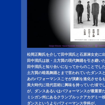
松岡正剛氏を介して田中泯氏と石原淋女史に
田中泯氏は故・土方巽の現代舞踊を引き継い
田中泯氏と知り合いになってからのことでし
土方巽の暗黒舞踊とまで言われていたダンス
あのパフォーマンスこそが演劇を進化させる
美大時代に現代芸術に興味を持っていた頃で
が、ダンスあるいはパフォーマンスが最重要
ミシガン州にあるクランブルックアカデミー
ダンスというよりパフィーマンス学科が、