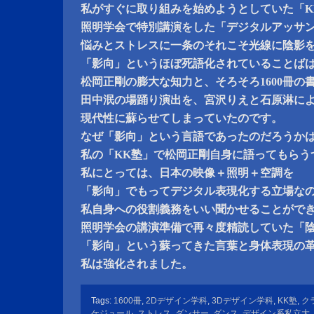
私がすぐに取り組みを始めようとしていた「K
照明学会で特別講演をした「デジタルアッサ
悩みとストレスに一条のそれこそ光線に陰影
「影向」というほぼ死語化されていることば
松岡正剛の膨大な知力と、そろそろ1600冊の
田中泯の場踊り演出を、宮沢りえと石原淋に
現代性に蘇らせてしまっていたのです。
なぜ「影向」という言語であったのだろうか
私の「KK塾」で松岡正剛自身に語ってもらう
私にとっては、日本の映像＋照明＋空調を
「影向」でもってデジタル表現化する立場な
私自身への役割義務をいい聞かせることがで
照明学会の講演準備で再々度精読していた「
「影向」という蘇ってきた言葉と身体表現の
私は強化されました。
Tags:
1600冊
,
2Dデザイン学科
,
3Dデザイン学科
,
KK塾
,
ク
ケジュール
,
ストレス
,
ダンサー
,
ダンス
,
デザイン系私立大
,