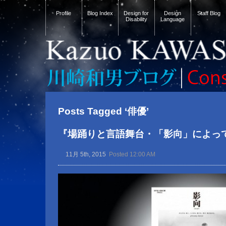
Profile
Blog Index
Design for
Design
Staff Blog
Disability
Language
Posts Tagged ‘俳優’
『場踊りと言語舞台・「影向」によっ
11月 5th, 2015
Posted 12:00 AM