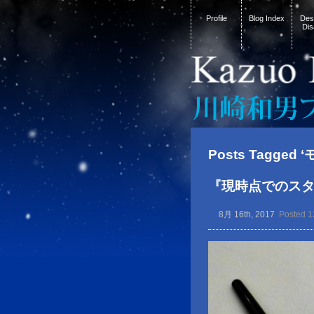
Profile
Blog Index
Desi
Dis
Posts Tagged
『現時点でのス
8月 16th, 2017
Posted 1