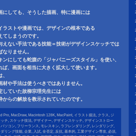
画にしても、そうした描画、特に漫画には
イラストや漫画では、デザインの根本である
えてしまうのです。
与えない手法である技能＝技術がデザインスケッチでは
ばなりません。
キンにしても蛇腹の「ジャパニーズスタイル」を使い、
あれば、画面を相当に大きく拡大して使います。
は、
画材や手法は使うべきではありません。
定していた故柳宗理先生には
枠からの解放を教示されていたのです。
ad Pro
,
MacDraw
,
Macintosh 128K
,
MacPaint
,
イラスト描法
,
クラス
,
ジ
ケッチ
,
スケッチ技法
,
デザイナー
,
デザインスケッチ
,
デザインストロー
,
パソコン
,
フリーランス
,
モレスキン
,
ラフレンダリング
,
レンダリング
,
ンダリング技能
,
企業
,
入試
,
全否定
,
反抗
,
基本的
,
工業デザイン専攻
,
必須
,