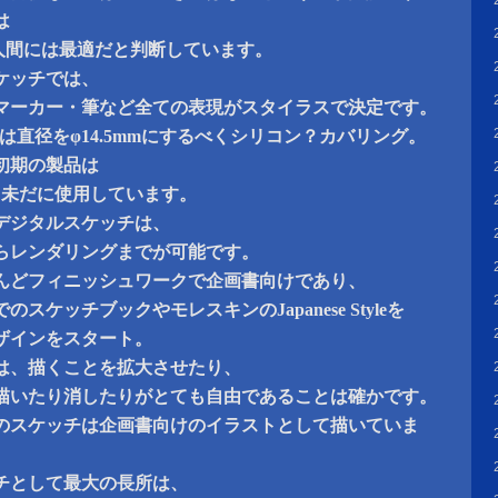
は
mが人間には最適だと判断しています。
ケッチでは、
マーカー・筆など全ての表現がスタイラスで決定です。
cilでは直径をφ14.5mmにするべくシリコン？カバリング。
初期の製品は
くて未だに使用しています。
デジタルスケッチは、
らレンダリングまでが可能です。
んどフィニッシュワークで企画書向けであり、
スケッチブックやモレスキンのJapanese Styleを
ザインをスタート。
は、描くことを拡大させたり、
描いたり消したりがとても自由であることは確かです。
のスケッチは企画書向けのイラストとして描いていま
チとして最大の長所は、