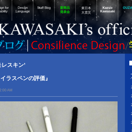
gn for
Design
Staff Blog
新商品
Kazuo
OUZ
東日本
ability
Language
Kawasaki
発表会
大震災
 ‘モレスキン’
タイラスペンの評価』
2:00 AM