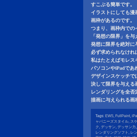
すこぶる簡単です。
イラストにしても漫
画枠があるのです。
つまり、画枠内での
「発想の限界」を与
発想に限界を絶対に
必ず求められなけれ
私はたとえばモレス
パソコンやiPadで
デザインスケッチで
決して限界を与える
レンダリングを全否
描画に与えられる画
Tags:
EWS
,
FullPaint
,
iP
ャパニーズスタイル
,
ス
ク
,
デッサン
,
デッサン力
レンダリングソフト
,
レ