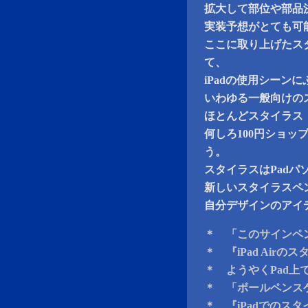
拡大して部位や部品
実装予想がとても可
ここに取り上げたス
て、
iPadの使用シーン
いわゆる一般向けの
ほとんどスタイラス
何しろ100円ショ
う。
スタイラスはPad
新しいスタイラスペ
自分デザインのアイ
＊ 「このサインペ
＊ 『iPad Air
＊ ようやくPad上
＊ 「ボールペンス
＊ 『iPadでのス