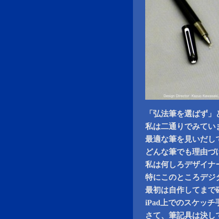
「弘法筆を選ばず」
私は二通りでみてい
最適な筆を見いだし
どんな筆でも理由づ
私は何しろデザイナ
特にこのところデジ
最初は自作してまで
iPad上でのスケッ
さて、筆記具は決し