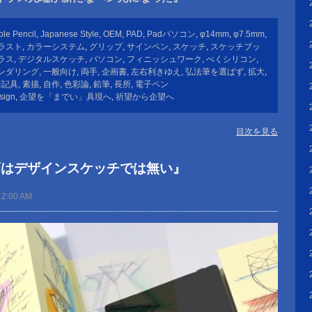
ple Pencil
,
Japanese Style
,
OEM
,
PAD
,
Padパソコン
,
φ14mm
,
φ7.5mm
,
ラスト
,
カラーシステム
,
グリップ
,
サインペン
,
スケッチ
,
スケッチブッ
ラス
,
デジタルスケッチ
,
パソコン
,
フィニッシュワーク
,
べくシリコン
,
ンダリング
,
一般向け
,
両手
,
企画書
,
左右利きゆえ
,
弘法筆を選ばず
,
拡大
,
筆記具
,
素描
,
自作
,
色彩論
,
鉛筆
,
長所
,
電子ペン
sign
,
企望を「までい」具現へ
,
祈望から企望へ
目次を見る
画はデザインスケッチでは無い』
12:00 AM