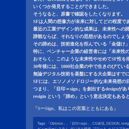
いくつか発見することができました。
そうなると、原書で確認をしたくなります。
SFは人間の想像力が未来に対してどの程度で
最近の工業デザイン的な成果は、未来性への
諦観ならば、それなりの思想があるのでしょ
その諦めは、技術進化を拒んでいる「金儲け
特に、ベンチャー企業の経営者には「未来性
おそらく、このような未来性やせめてSF性を
30年後には、1000社企業の中で生きのびてい
無論デジタル技術を基盤にする大企業はすで
SFには、エソノメソドロジー的な未来発想の
つまり、「目印＝sign」を創出するdesignが
resigin という「諦め」という意志決定もあ
「SーSign、私はこの言葉とともにある」
Tags:
「Oblivion」
,
「目印=sign」
,
CG表現
,
DESIGN
,
resig
ピューターシステム
,
デジタル技術
,
プロット
,
ヘリコプター