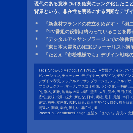
現代のある意味づけを確実にラング化したこ
背景という、非在性を明確にする困難なデザ
＊ 『新素材ブランドの確立をめざす・「羽二重
＊ 『TV番組の役割は終わっていることを再
＊ 『デジタルアッサンブラージュでの映像
＊ 『東日本大震災のNHKジャーナリスト講
＊ 「たとえ『市松模様でも』デザイン戦略
Tags:
Show-up Method
,
TV
,
TV報道
,
TV背景デザイン
,
アイ
ビネーション
,
チェッカー
,
デザイナー
,
デザイン
,
デザイン
デザイン表現
,
デジタルアッサンブラージュ
,
デジタルデザ
プロジェクター
,
マーク
,
マスコミ発表
,
ラング化
,
一時的
,
三
的
,
別名
,
困難
,
地元放送局
,
場面
,
壁面
,
大学
,
完全
,
専門領域
,
広報
,
意味
,
投影
,
拡大
,
新たな
,
日常
,
明確
,
是非
,
最近
,
本日
,
確実
,
福井
,
立体化
,
素材
,
背景
,
背景デザイン
,
自分
,
舞台背景
間違い
,
関連
,
集合
,
難しい
,
非在性
,
頃
Posted in
ConsilienceDesign
,
企望を「までい」具現へ
,
危