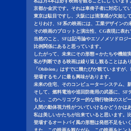
私は月4本は必ず映画を観ることにしています
京都か金沢です。それは車倚子者に対応して
東京は駄目ですし、大阪には清潔感が欠如し
とりわけ、SF系の映画には、工業デザインの
その映画のプロットと演出性、CG表現に表れ
当然のこと、SFは記号論やエソノメソドロジ
比例関係にあると思っています。
したがって、未来にその形態＝かたちや機能
私が判断できる映画は繰り返し観ることはあ
「Oblivion」はすでに幾たびか観ていますが、P
登場するモノに最も興味があります。
未来の住宅、そのコンピューターシステム、
そして、燃料電池や巡回防衛用の武器に、SF
もし、このヘリコプター的な飛行物体のスピ
人間の動体視力性がついていけるかどうかは
私は美しいかたちが出来ていると思います。
登場するオートバイ風の形態は発想不足をい
また、この映画を観ながら、この映画をヒン