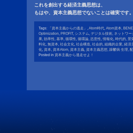
これを創出する経済主義思想は、
もはや、資本主義思想でないことは確実です
Tags:
「資本主義からの逃走」
,
Atom時代
,
Atom資本
,
BENE
Optimization
,
PROFIT
,
システム
,
デジタル技術
,
ネットワー
果
,
効率性
,
基準
,
循環性
,
循環論
,
恣意性
,
情報化
,
時代的
,
景
料化
,
無資本
,
社会文化
,
社会構造
,
社会的
,
組織的企業
,
経済
化
,
資本
,
資本Atom
,
資本主義
,
資本主義思想
,
躁鬱病 生理
,
Posted in
資本主義から逃走せよ！