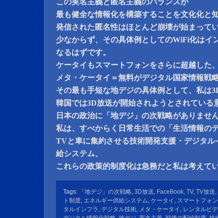
この実名主義と匿名主義のバランスが
最も健全な情報化を構築することを文化化と
発信された匿名性はほとんど崩壊が始まって
少なからず、その具体例としてのWiFi化は
なるはずです。
ケータイもスマートフォンをさらに超越した
メタ・ケータイ＝無料がデジタル国家情報戦
その最も手短な地デジの具体例として、私は3
韓国では3D放送が開始されようとされている
日本の政治に「地デジ」の次戦略がありませ
私は、すべからく日常生活での「生活情報の
TVと車に集約させる技術開発支援・デジタル
給システム、
これらの政策的制度化は急務だと私は考えて
Tags:
「地デジ」の次戦略
,
3D放送
,
FaceBook
,
TV
,
TV放送
,
ト制度
,
エネルギー供給システム
,
ケータイ
,
スマートフォン
タルインフラ
,
デジタル技術
,
メタ・ケータイ
,
レンタルビデ