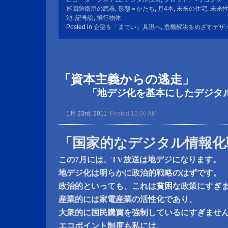
巡回防衛用の武器
,
形態＝かたち
,
月4本
,
未来の住宅
,
未来
池
,
記号論
,
飛行物体
Posted in
企望を「までい」具現へ
,
危機解決をめざすデザ
「資本主義からの逃走」
「地デジ化を基本にしたデジタル
1月 23rd, 2011
Posted 12:00 AM
「国家的なデジタル情報化
この7月には、TV放送は地デジになります。
地デジ化は明らかに政治的戦略のはずです。
政治的といっても、これは貧困な政策にすぎ
産業的には家電産業の活性化であり、
大衆的に国民購買を強制しているにすぎませ
エコポイント制度も私には、