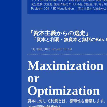
デジタル情報化戦略
,
地デジ
,
実名主義
,
戦後の配給制度
,
技
化は急務
,
文化化
,
生活情報のデジタル化
,
知性化
,
車
,
電子出
Posted in
064 「3D Visualization」
,
資本主義から逃走せよ
『資本主義からの逃走』
「資本と利潤・無資本と無料のBits-S
1月 30th, 2010
Posted 1:06 AM
Maximization
or
Optimization
資本に対して利潤とは、循環性を構築します