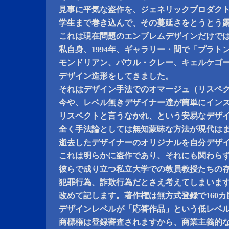
見事に平気な盗作を、ジェネリックプロダク
学生まで巻き込んで、その蔓延さをとうとう
これは現在問題のエンブレムデザインだけで
私自身、1994年、ギャラリー・間で「プラト
モンドリアン、パウル・クレー、キェルケゴ
デザイン造形をしてきました。
それはデザイン手法でのオマージュ（リスペ
今や、レベル無きデザイナー達が簡単にイン
リスペクトと言うなかれ、という安易なデザ
全く手法論としては無知蒙昧な方法が現代は
逝去したデザイナーのオリジナルを自分デザ
これは明らかに盗作であり、それにも関わら
彼らで成り立つ私立大学での教員教授たちの
犯罪行為、詐欺行為だとさえ考えてしまいま
改めて記します。著作権は無方式登録で160
デザインレベルが「応答作品」という低レベ
商標権は登録審査されますから、商業主義的