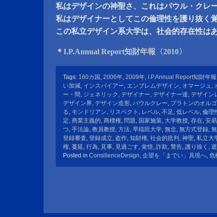
私はデザインの神聖さ、これはパウル・クレ
私はデザイナーとしてこの倫理性を護り抜く
この私立デザイン系大学は、社会的存在性は
＊
I.P.Annual Report知財年報〈2010〉
Tags:
160カ国
,
2006年
,
2009年
,
I.P.Annual Report知財
い加減
,
インスパイアー
,
エンブレムデザイン
,
オマージュ
,
ー・間
,
ジェネリック
,
デザイナー
,
デザイナー達
,
デザイン
デザイン界
,
デザイン造形
,
パウルクレー
,
プラトンのオルゴ
る
,
モンドリアン
,
リスペクト
,
レベル
,
不足
,
低レベル
,
倫理
定
,
商業主義的
,
商標権
,
問題
,
国家施策
,
大学教授
,
存在
,
安易
つ
,
手法論
,
教員教授
,
方法
,
早稲田大学
,
無念
,
無方式登録
,
無
登録審査
,
登録成立
,
盗作
,
知財権
,
社会的批判
,
神聖
,
私立大
権
,
蔓延
,
行為
,
見事
,
見過ごす
,
覚悟
,
詐欺
,
警告
,
護り抜く
,
逝
Posted in
ConsilienceDesign
,
企望を「までい」具現へ
,
危