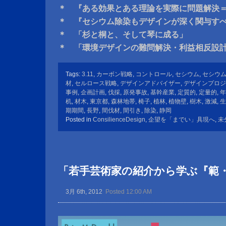
＊ 『ある効果とある理論を実際に問題解決
＊ 『セシウム除染もデザインが深く関与す
＊ 「杉と桐と、そして琴に成る」
＊ 「環境デザインの難問解決・利益相反設
Tags:
3.11
,
カーボン戦略
,
コントロール
,
セシウム
,
セシウム
材
,
セルロース戦略
,
デザインアドバイザー
,
デザインプロジ
事例
,
企画計画
,
伐採
,
原発事故
,
基幹産業
,
定質的
,
定量的
,
年
机
,
材木
,
東京都
,
森林地帯
,
椅子
,
植林
,
植物壁
,
樹木
,
激減
,
生
期期間
,
長野
,
間伐材
,
間引き
,
除染
,
静岡
Posted in
ConsilienceDesign
,
企望を「までい」具現へ
,
未
「若手芸術家の紹介から学ぶ『範
3月 6th, 2012
Posted 12:00 AM