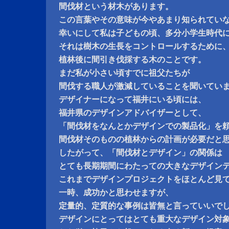
間伐材という材木があります。
この言葉やその意味が今やあまり知られてい
幸いにして私は子どもの頃、多分小学生時代
それは樹木の生長をコントロールするために
植林後に間引き伐採する木のことです。
まだ私が小さい頃すでに祖父たちが
間伐する職人が激減していることを聞いてい
デザイナーになって福井にいる頃には、
福井県のデザインアドバイザーとして、
「間伐材をなんとかデザインでの製品化」を
間伐材そのものの植林からの計画が必要だと
したがって、「間伐材とデザイン」の関係は
とても長期期間にわたっての大きなデザイン
これまでデザインプロジェクトをほとんど見
一時、成功かと思わせますが、
定量的、定質的な事例は皆無と言っていいで
デザインにとってはとても重大なデザイン対