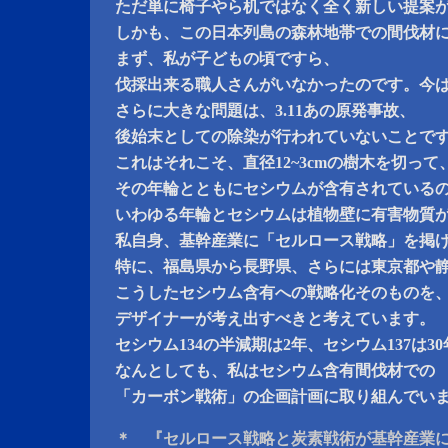
ただ単に椅子やら机ではなく全く新しい提案
しかも、この日本列島の森林地帯での間伐材
まず、私が子どもの頃ですら、
伐採出来る職人さんがいなかったのです。今
さらに大きな問題は、3.11あの原発事故、
後始末としての除染が行われていないことで
これはそれこそ、直径12~3cmの樹木を切って
その年輪とともにセシウムが含有されている
いわゆる年輪とセシウムは植物壁に有害物質
私自身、基幹産業に「セルロース戦略」を掲
特に、福島県から長野県、さらには東京都や
こうしたセシウム含有への戦略化そのものを
デザイナーが考え出すべきと考えています。
セシウム134の半減期は2年、セシウム137は3
なんとしても、私はセシウム含有間伐材での
「カーボン戦術」の企画計画に取り組んでい
＊ 『セルロース戦略と炭素戦術が基幹産業