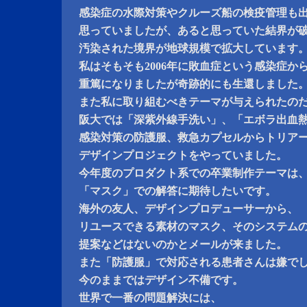
感染症の水際対策やクルーズ船の検疫管理も
思っていましたが、あると思っていた結界が
汚染された境界が地球規模で拡大しています
私はそもそも2006年に敗血症という感染症か
重篤になりましたが奇跡的にも生還しました
また私に取り組むべきテーマが与えられたの
阪大では「深紫外線手洗い」、「エボラ出血
感染対策の防護服、救急カプセルからトリア
デザインプロジェクトをやっていました。
今年度のプロダクト系での卒業制作テーマは
「マスク」での解答に期待したいです。
海外の友人、デザインプロデューサーから、
リユースできる素材のマスク、そのシステム
提案などはないのかとメールが来ました。
また「防護服」で対応される患者さんは嫌で
今のままではデザイン不備です。
世界で一番の問題解決には、