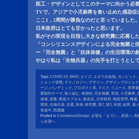
医工・デザインとしてこのテーマに向かう必
TVで、アジアで小児麻痺を食い止めた感染症
ここ1，2周間が勝負なのだと言っていました
日本政府はとても甘かったと思います。
私がその実現を目指し大きな研究費に応募し
「コンシリエンスデザインによる完全無菌と
ー「完全無菌」と「抗体保健」の生活環境の
やはり私は「生物兵器」の先手を打とうとし
Tags:
COVID-19
,
WHO
,
エイズ
,
エボラ出血熱
,
ガンビット
,
ショック状態
,
テクノロジー
,
デザイン
,
デザインプロジェク
ージ
,
パンデミック
,
プロダクト系
,
マスク
,
リユース
,
世界最
業制作テーマ
,
取り組む
,
奇跡的
,
完全無菌
,
実現
,
小児麻痺
,
保健
,
提案
,
救急カプセル
,
敗血症
,
日本政府
,
検疫管理
,
権威
,
環境
,
生物兵器
,
生還
,
疾病
,
研究費
,
第2
,
第3
,
米国
,
結界
,
薬
発途中
,
防護服
Posted in
ConsilienceDesign
,
企望を「までい」具現へ
,
危
ら企望へ