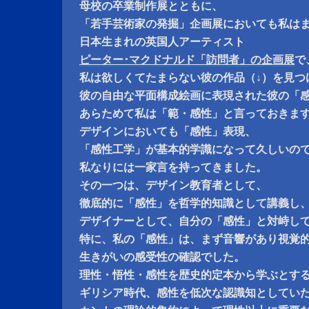
母校の卒業制作展とともに、
「若手芸術家の発掘」企画展においても私は
日本生まれの英国人アーティスト
ピーター･マクドナルド「訪問者」の企画展
で
私は欲しくてたまらない彼の作品（↓）を見つ
彼の自由な平面構成絵画に表現された彼の「
あらためて私は「範・感性」と言っておきま
デザインにおいても「感性」表現、
「感性工学」が基本的学識になって久しいの
私なりには一家言を持ってきました。
その一つは、デザイン教育者として、
徹底的に「感性」を哲学的知識として講義し
デザイナーとして、自分の「感性」と対峙し
特に、私の「感性」は、まず音響があり視覚
生きがいの感受性の確認でした。
理性・悟性・感性を歴史的定本から学ぶとす
ギリシア時代、感性を低次な認識知としてい