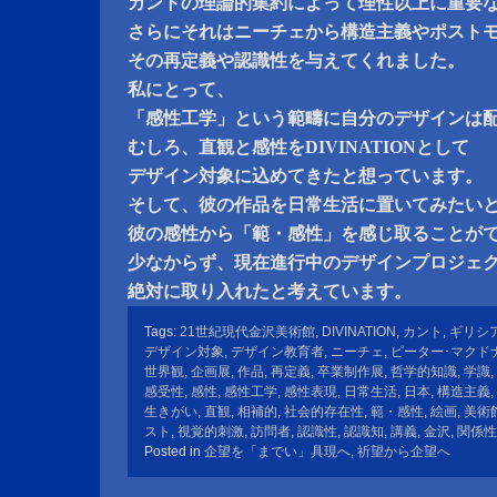
カントの理論的集約によって理性以上に重要
さらにそれはニーチェから構造主義やポスト
その再定義や認識性を与えてくれました。
私にとって、
「感性工学」という範疇に自分のデザインは
むしろ、直観と感性をDIVINATIONとして
デザイン対象に込めてきたと想っています。
そして、彼の作品を日常生活に置いてみたい
彼の感性から「範・感性」を感じ取ることが
少なからず、現在進行中のデザインプロジェ
絶対に取り入れたと考えています。
Tags:
21世紀現代金沢美術館
,
DIVINATION
,
カント
,
ギリシ
デザイン対象
,
デザイン教育者
,
ニーチェ
,
ピーター･マクド
世界観
,
企画展
,
作品
,
再定義
,
卒業制作展
,
哲学的知識
,
学識
,
感受性
,
感性
,
感性工学
,
感性表現
,
日常生活
,
日本
,
構造主義
,
生きがい
,
直観
,
相補的
,
社会的存在性
,
範・感性
,
絵画
,
美術
スト
,
視覚的刺激
,
訪問者
,
認識性
,
認識知
,
講義
,
金沢
,
関係性
Posted in
企望を「までい」具現へ
,
祈望から企望へ