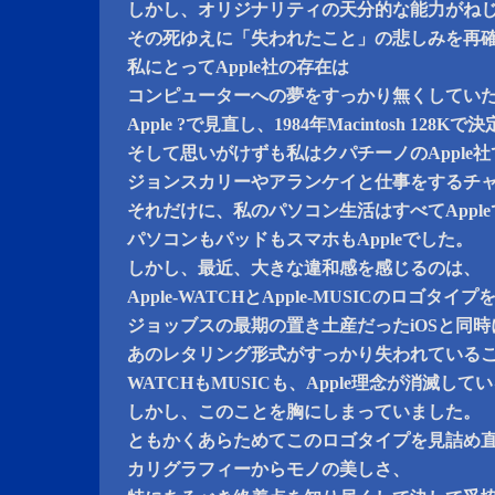
しかし、オリジナリティの天分的な能力がね
その死ゆえに「失われたこと」の悲しみを再
私にとってApple社の存在は
コンピューターへの夢をすっかり無くしてい
Apple ?で見直し、1984年Macintosh 12
そして思いがけずも私はクパチーノのApple社
ジョンスカリーやアランケイと仕事をするチ
それだけに、私のパソコン生活はすべてAppl
パソコンもパッドもスマホもAppleでした。
しかし、最近、大きな違和感を感じるのは、
Apple-WATCHとApple-MUSICのロゴタ
ジョッブスの最期の置き土産だったiOSと同
あのレタリング形式がすっかり失われている
WATCHもMUSICも、Apple理念が消滅し
しかし、このことを胸にしまっていました。
ともかくあらためてこのロゴタイプを見詰め
カリグラフィーからモノの美しさ、