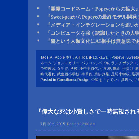
＊ 『開発コードネーム・Popeyeからの拡大
＊ 『Sweet-peaからPopeyeの最終モデル
＊ 『メディア・インテグレーションを追い
＊ 「コンピュータを強く認識したときの人
＊ 『盤という人類文化にAI相手は無意味で
Tags:
AI
,
Apple 本社
,
AR
,
IoT
,
iPad
,
kawaii
,
Popeye
,
Sweet
ネーム
,
ジョンスカリー
,
パソコン
,
バブル
,
ランチボックス
,
予習復習
,
女生徒
,
学校
,
小中学時代
,
小学校
,
廃止
,
手提げ
,
教
時代遅れ
,
武生西小学校
,
牛革鞄
,
肩掛け鞄
,
足羽小学校
,
足羽
Posted in
ConsilienceDesign
,
企望を「までい」具現へ
,
祈
『偉大な死は小賢しさで一時無視され
7月 20th, 2015
Posted 12:00 AM