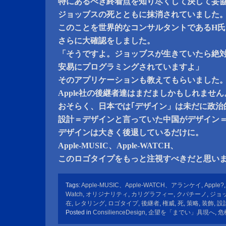
特にあるべき終着点を知り尽くして決して妥
ジョッブスの死とともに抹消されていました
このことを世界的なコンサルタントであるH
さらに大確認をしました。
「そうですよ。ジョッブスが生きていたら絶
安易にプログラミングされていますよ」
そのアプリケーションも教えてもらいました
Apple社の後継者達はまだましかもしれません
おそらく、日本では｢デザイン」は未だに政治
設計＝デザインと言っていた中国がデザイン
デザインは大きく後退しているだけに。
Apple-MUSIC、Apple-WATCH、
このロゴタイプをもっと注視すべきだと思い
Tags:
Apple-MUSIC、Apple-WATCH、アランケイ
,
Apple?
Watch
,
オリジナリティ
,
カリグラフィー
,
クパチーノ
,
ジョ
在
,
レタリング
,
ロゴタイプ
,
後継者
,
権威
,
死
,
策略
,
装飾
,
設
Posted in
ConsilienceDesign
,
企望を「までい」具現へ
,
危