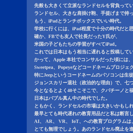
先般も大きくて立派なランドセルを背負って
ランドセル、大きな肩掛け鞄、手提げまで持
もう、iPadとランチボックスでいい時代。
学校に行くには、iPad程度で十分の時代だと
確か、FBでも友人で社長だったY氏が、
米国の子どもたちの学習がすべてiPad。
これでは日本はもう相当に遅れると投稿して
かって、Apple 本社でコンサルだった頃には、
Sweetpea、Popeyeなどコードネームプロ
特にJeepというコードネームのパソコンは生
ジョンスカリー退社（政治的な理由）で、七
今となるとよく40そこそこで、クパチーノと
日本はバブル真ん中の時代でした。
ともかく、ランドセルの市場は大きいかもし
最早とても時代遅れの教育用品だと私は断言
AI、 AR、 VR、 IoT、への教育プログラ
とても無理でしょう。あのランドセル廃止を