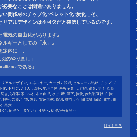
が必要なことは間違いありません。
ない間伐材のチップ化･ペレット化･炭化こそ、
とリアルデザインは不可欠だと確信しているのです。
と電気の自由化があります』
ネルギーとしての「水」』
想定内に！』
SIのやり直し」
lienceである』
トリアルデザイン
,
エネルギー
,
カーボン戦術
,
セルロース戦略
,
チップ
,
チ
ト化
,
不可欠
,
乏しい
,
回答
,
地球全体
,
基幹産業化
,
存続
,
宿命
,
少子化
,
島
手続き
,
敗戦国家
,
木材
,
未来創成
,
水
,
油断
,
漢字
,
炭化
,
炭終戦直後
,
白炭
,
意
,
解答
,
言葉
,
記憶
,
象形
,
貿易国家
,
資源
,
身構える
,
間伐材
,
除染
,
電力
,
電
化
,
黒炭
sign
,
企望を「までい」具現へ
,
祈望から企望へ
目次を見る