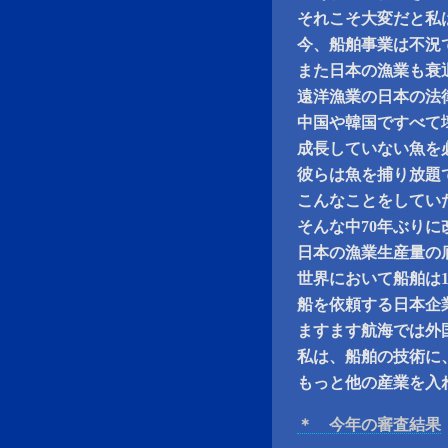
それこそ大変だと私
今、船舶事業は不況
また日本の漁業も衰
遠洋漁業の日本の法
中国や韓国ですべて
成長していない魚を
彼らは魚を捕り放題
こんなことをしてい
そんな中70年ぶりに
日本の漁業生産量の
世界において船舶は
船を依頼する日本企
ますます航海では外
私は、船舶の技術に
もっと他の産業を入
＊ 今年の審査結果