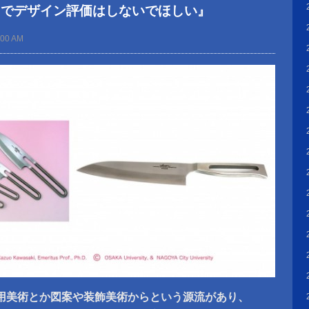
力でデザイン評価はしないでほしい』
:00 AM
用美術とか図案や装飾美術からという源流があり、