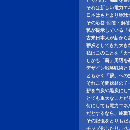
とりわけ、油断を警
それは新しい電力エ
日本はもとより地球
その応答･回答・解
私が提示している「
古来日本人が薪から
薪炭としてきた大きな知
私はこのことを「カ
しかも「薪」周辺を
デザイン戦略戦術と
ともかく「薪」への
それこそ間伐材のチ
薪を白炭や黒炭にし
とても重大なことだ
何にしても電力エネ
だとするなら、終戦
その記憶をとりもだ
チップ化したり、ペ