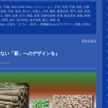
位
,
70歳
,
Ship of the Year
,
バリエーション
,
不況
,
中国
,
予測
,
依頼
,
労働
,
回復
,
回答
,
地球
,
壊され
,
外国人
,
大変
,
審査
,
審査委員
,
専門
,
成長
,
技術
,
施工
,
期待
,
法律
,
浮力
,
海図
,
漁業
,
漁業生産量
,
産業
,
船底形状
,
船舶
,
船舶
源
,
質問
,
走行
,
走行特性
,
遠洋漁業
,
重心
,
韓国
,
魚
sign
,
企望を「までい」具現へ
,
危機解決をめざすデザイン実務
,
祈望か
目次を見る
けない「薪」へのデザインを』
2:00 AM