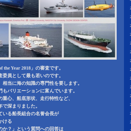
f the Year 2018」の審査です。
審査委員として最も若いのです。
、相当に海の知識の専門性を要します。
門もバリエーションに富んでいます。
の重心、船底形状、走行特性など、
0年で深まりました。
ている船長組合の名誉会長が
かける
のか？」という質問への回答は