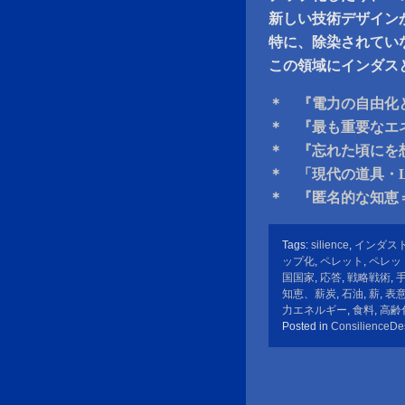
新しい技術デザイン
特に、除染されてい
この領域にインダス
＊ 『電力の自由化
＊ 『最も重要なエ
＊ 『忘れた頃にを
＊ 「現代の道具・L
＊ 『匿名的な知恵＝si
Tags:
silience
,
インダス
ップ化
,
ペレット
,
ペレッ
国国家
,
応答
,
戦略戦術
,
知恵、薪炭
,
石油
,
薪
,
表
力エネルギー
,
食料
,
高齢
Posted in
ConsilienceDe