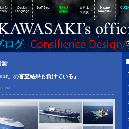
gn for
Design
Staff Blog
新商品
Kazuo
OUZ
東日本
ability
Language
Kawasaki
発表会
大震災
資源’
theYear」の審査結果も負けている』
:00 AM