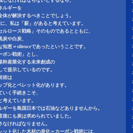
戒しなければならないとするなら、
ネルギーを
全体が解決するべきことでしょう。
答に、私は「薪」があると考えています。
セルロース戦略」そのものであるとともに、
黒炭や白炭、
恵＝silienceであったということです。
ーボン戦術」とし、
基幹産業化する未来創成の
して提示しているのです。
技術は
ップ化とペレット化があります。
ていく手続きこそ、
と考えています。
ルギーを島国日本では石油などありませんから。
直後にも炭は求められていました。
さなければなりません。
レット化した木材の炭化＝カーボン戦術には、