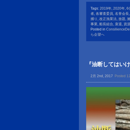
Tags:
2019年
,
2020年
,
6
者
,
各審査委員
,
名誉会長
捕り
,
改正漁業法
,
放題
,
事業
,
船長組合
,
衰退
,
資
Posted in
ConsilienceDe
ら企望へ
『油断してはい
2月 2nd, 2017
Posted 1