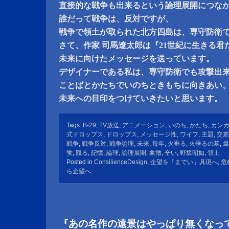
直接的な戦争も出来るという論理展開につな
誰だって戦争は、反対ですが、
戦争で領土が取られた北方四島は、専守防衛
さて、作家 司馬遼太郎は『21世紀に生きる君
未来に向けたメッセージを送っています。
デザイナーである私は、専守防衛でも攻撃出
ことばとかたちでいのちときもちに向きあい
未来への目印をつけていきたいと思います。
Tags:
B-29
,
TV放送
,
アニメーション
,
いのち
,
かたち
,
カン
式ドロップス
,
ドロップス
,
メッセージ性
,
ワイフ
,
主題
,
交差
戦争
,
戦争反対
,
戦争論理
,
未来
,
毎年
,
火垂る
,
火垂るの墓
,
爆
蛍
,
観る
,
記憶
,
論理
,
論理展開
,
象徴
,
辛い
,
野坂昭如
,
領土
Posted in
ConsilienceDesign
,
企望を「までい」具現へ
,
危
ら企望へ
『あの名作の遠景はやっぱり無くなっ