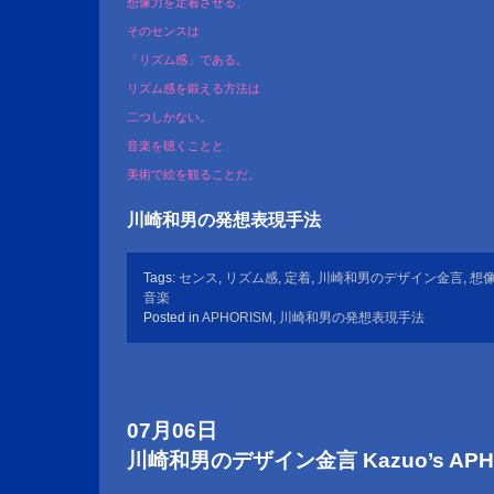
想像力を定着させる、
そのセンスは
「リズム感」である。
リズム感を鍛える方法は
二つしかない。
音楽を聴くことと
美術で絵を観ることだ。
川崎和男の発想表現手法
Tags:
センス
,
リズム感
,
定着
,
川崎和男のデザイン金言
,
想
音楽
Posted in
APHORISM
,
川崎和男の発想表現手法
07月06日
川崎和男のデザイン金言 Kazuo’s APHOR