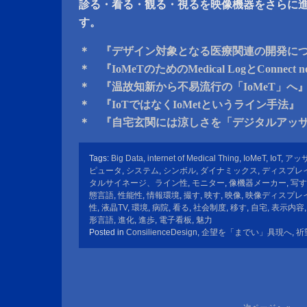
診る・看る・観る・視るを映像機器をさらに
す。
＊ 『デザイン対象となる医療関連の開発に
＊ 『IoMeTのためのMedical LogとConnect 
＊ 『温故知新から不易流行の「IoMeT」へ
＊ 『IoTではなくIoMetというライン手法』
＊ 『自宅玄関には涼しさを「デジタルアッ
Tags:
Big Data
,
internet of Medical Thing
,
IoMeT
,
IoT
,
アッ
ピュータ
,
システム
,
シンボル
,
ダイナミックス
,
ディスプレ
タルサイネージ、ライン性
,
モニター
,
像機器メーカー
,
写す
態言語
,
性能性
,
情報環境
,
撮す
,
映す
,
映像
,
映像ディスプレ
性
,
液晶TV
,
環境
,
病院
,
看る
,
社会制度
,
移す
,
自宅
,
表示内容
形言語
,
進化
,
進歩
,
電子看板
,
魅力
Posted in
ConsilienceDesign
,
企望を「までい」具現へ
,
祈