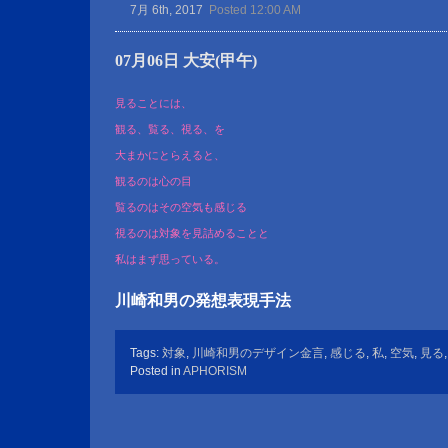
7月 6th, 2017
Posted 12:00 AM
07月06日 大安(甲午)
見ることには、
観る、覧る、視る、を
大まかにとらえると、
観るのは心の目
覧るのはその空気も感じる
視るのは対象を見詰めることと
私はまず思っている。
川崎和男の発想表現手法
Tags:
対象
,
川崎和男のデザイン金言
,
感じる
,
私
,
空気
,
見る
Posted in
APHORISM