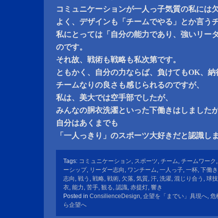
コミュニケーションが一人っ子気質の私には
よく、デザインも「チームでやる」とか言う
私にとっては「自分の能力であり、強いリー
のです。
それ故、戦術も戦略も私次第です。
ともかく、自分の力ならば、負けてもOK、納
チームなりの良さも感じられるのですが、
私は、美大では空手部でしたが、
みんなの胴衣洗濯といった下働きはしました
自分はあくまでも
「一人っきり」のスポーツ大好きだと認識し
Tags:
コミュニケーション
,
スポーツ
,
チーム
,
チームワーク
ーシップ
,
リーダー志向
,
ワンチーム
,
一人っ子
,
一杯
,
下働き
志向
,
戦う
,
戦略
,
戦術
,
欠落
,
気質
,
汗
,
洗濯
,
混じり合う
,
球技
衣
,
能力
,
苦手
,
観る
,
認識
,
赤提灯
,
響き
Posted in
ConsilienceDesign
,
企望を「までい」具現へ
,
危
ら企望へ