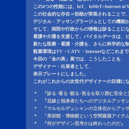
この4つの性能には、IoT、IoMeT=Internet of Med
この社会的な存在＝効能が実装されることで
デジタル・アッサンブラージュとしての機能
そして、病院や行政からの情報は診ることに
看護や介護を支援して、バイタルデータは、
新たな医療・看護・介護を、さらに科学的な
観賞環境はTV・CATV・Internetなどこれ
今回の「金の美」展では、こうしたことを、
デザイナー・出展者として、
表示プレートにしました。
これがこれからの次世代デザイナーの目標に
＊ 『診る･看る･観る･視るを取り囲む安全
＊ 『花嫁と独身者たちへのデジタルアッサ
＊ 『マルセルデュシャンの立体化からアッ
＊ 「美術館・博物館という空間建築アイテ
＊ 『何がデザイン思考かは終わったのだ』