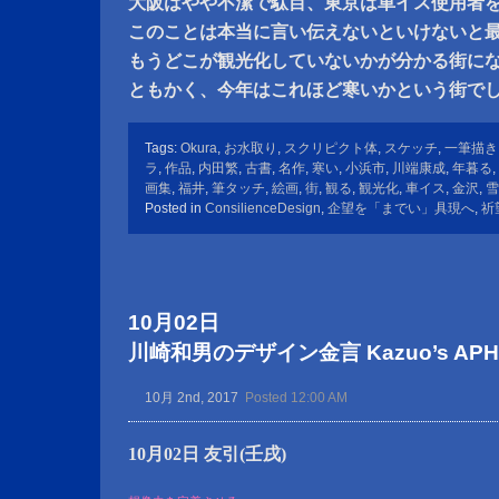
大阪はやや不潔で駄目、東京は車イス使用者
このことは本当に言い伝えないといけないと
もうどこが観光化していないかが分かる街に
ともかく、今年はこれほど寒いかという街で
Tags:
Okura
,
お水取り
,
スクリピクト体
,
スケッチ
,
一筆描き
ラ
,
作品
,
内田繁
,
古書
,
名作
,
寒い
,
小浜市
,
川端康成
,
年暮る
,
画集
,
福井
,
筆タッチ
,
絵画
,
街
,
観る
,
観光化
,
車イス
,
金沢
,
雪
Posted in
ConsilienceDesign
,
企望を「までい」具現へ
,
祈
10月02日
川崎和男のデザイン金言 Kazuo’s APHOR
10月 2nd, 2017
Posted 12:00 AM
10月02日 友引(壬戌)