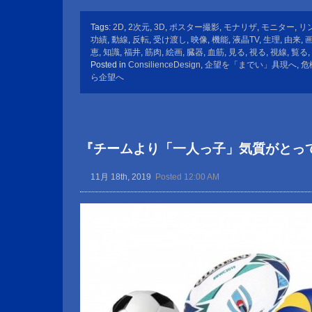
Tags:
2D
,
2次元
,
3D
,
ポスター撮影
,
モナリザ
,
モニター
,
リ
功績
,
動線
,
反転
,
受け渡し
,
映像
,
機能
,
液晶TV
,
生理
,
由来
,
恵
,
知識
,
福井
,
筋肉
,
絵画
,
臓器
,
血筋
,
見る
,
視る
,
視線
,
覧る
,
Posted in
ConsilienceDesign
,
企望を「までい」具現へ
,
危
ら企望へ
『チームより「一人っ子」気質がとっ
11月 18th, 2019
Posted 12:00 AM