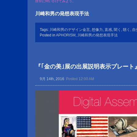
自分に問いかけてみよう。
川崎和男の発想表現手法
Tags:
川崎和男のデザイン金言
,
想像力
,
直感
,
聞く
,
聴く
,
自
Posted in
APHORISM
,
川崎和男の発想表現手法
『｢金の美｣展の出展説明表示プレート
9月 14th, 2016
Posted 12:00 AM