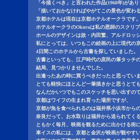
「今描くべき」と言われた作品(1968年)があ
「描いておかなければやがてこの景色が変わ
京都ホテルは現在は京都ホテルオークラです
ホテルオークラのOkuraは私の恩師のスクリ
ホールのデザインは故・内田繁、アルドロッ
私にとっては、いつもこの絵画の上に現代の
4日間このホテルから古書を探していました。
古書といっても、江戸時代の庶民の筆タッチ
結局、見つかりませんでした。
出逢ったあの時に買うべきだったと思ってい
とても軽快にほとんど一筆描きかと思うとて
なんだかいつでもこのスケッチを思い出すの
京都はワイフの生まれ育った場所ですが、
京都が魚を食べられるのは福井県小浜市から
奈良だって、お水取りは福井から送られてく
ともかく毎月、映画を観るために出かける街
車イスの私には、京都と金沢が映画が観やす