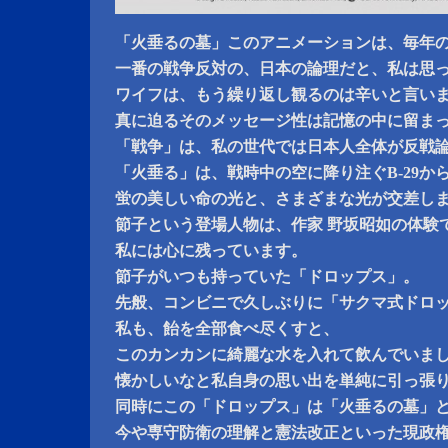
「火垂るの墓」このアニメーションは、毎年の
一番の戦争反対の、日本の論理だと、私は思
ワイフは、もう繰り返し観るのは辛いと言い
真に迫るそのメッセージ性は記憶の中に留ま
「戦争」は、私の世代では日本人全体が反戦
「火垂る」は、戦時中の空に降り注ぐB-29か
蛍の美しい命の光と、さまざまな光が交差し
節子という登場人物は、作家 野坂昭如の体験
私には心に残っています。
節子がいつも持っていた「ドロップス」。
先般、コンビニで久しぶりに「サクマ式ドロ
私も、飴を全部食べ尽くすと、
このカンカンに綺麗な水を入れて飲んでいま
懐かしいなと私自身の思い出を単純に引っ張
同時にこの「ドロップス」は「火垂るの墓」
今や専守防衛の理解と憲法改正といった現政