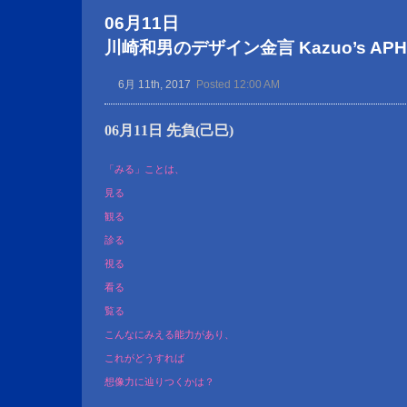
06月11日
川崎和男のデザイン金言 Kazuo’s APHOR
6月 11th, 2017
Posted 12:00 AM
06月11日 先負(己巳)
「みる」ことは、
見る
観る
診る
視る
看る
覧る
こんなにみえる能力があり、
これがどうすれば
想像力に辿りつくかは？