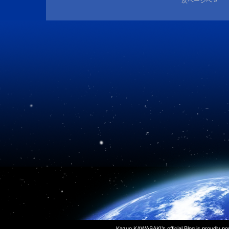
次ページへ »
Kazuo KAWASAKI’s official Blog is proudly p