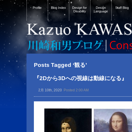
Profile
Blog Index
Design for
Design
Staff Blog
Disability
Language
Posts Tagged ‘観る’
『2Dから3Dへの視線は動線になる』
2月 10th, 2020
Posted 2:00 AM