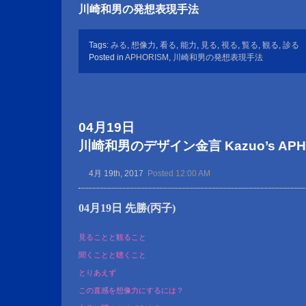
川崎和男の発想表現手法
Tags:
みる
,
想像力
,
看る
,
能力
,
見る
,
視る
,
覧る
,
観る
,
診る
Posted in
APHORISM
,
川崎和男の発想表現手法
04月19日
川崎和男のデザイン金言 Kazuo’s APHOR
4月 19th, 2017
Posted 12:00 AM
04月19日 先勝(丙子)
見ることと観ること
聞くことと聴くこと
とりあえず
この直感を想像力にするには？