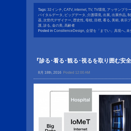
Tags:
32インチ
,
CATV
,
internet
,
TV
,
TV環境
,
アッサンブラ
バイタルデータ
,
ビッグデータ
,
介護環境
,
出展
,
出展作品
,
制
器
,
次世代デザイナー
,
歴史性
,
母校
,
目標
,
看る
,
美術
,
表示プ
護
,
診る
,
金の美
,
高齢者
Posted in
ConsilienceDesign
,
企望を「までい」具現へ
,
未
『診る･看る･観る･視るを取り囲む安
8月 18th, 2016
Posted 12:00 AM