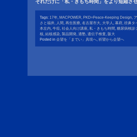
それだけに「私・きもち時間」をより短縮さ
Tags:
17年
,
MACPOWER
,
PKD=Peace-Keeping Design
,
さと福井
,
人間
,
再生医療
,
名古屋市大
,
大学人
,
幕府
,
径鼻タ
本左内
,
牛痘
,
社会人向け講座
,
私・きもち時間
,
糖尿病検診
核
,
結核感染
,
製品開発
,
適塾
,
遺伝子検査
,
阪大
Posted in
企望を「までい」具現へ
,
祈望から企望へ