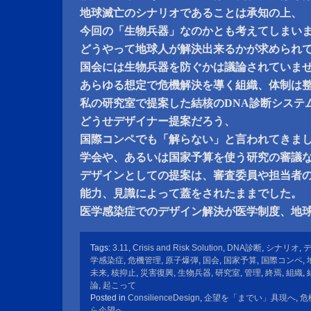
地球滅亡のシナリオであることは承知の上、
今回の「生物兵器」なのかとも考えてしまい
どうやって地球人が解決出来るかが求められ
国会には生物兵器を防ぐかは議論されていま
あらゆる想定で危機解決を導く組織、体制は
私の研究室で提案した結核のDNA診断システ
どうせデザイナー提案だろう、
国際コンペでも「解らない」と言われてきま
学会や、あるいは国家予算を使う研究の審議
デザインとしての提案は、審査委員や担当者
能力、見識によって蓋をされたままでした。
医学感染症でのデザイン解決が医学制度、地
Tags:
3.11
,
Crisis and Risk Solution
,
DNA診断
,
シナリオ
,
学感染症
,
危機管理
,
原子爆弾
,
国会
,
国家予算
,
国際コンペ
,
未来
,
核抑止
,
災害復興
,
生物兵器
,
研究室
,
管理
,
終焉
,
組織
,
論
,
起こって
Posted in
ConsilienceDesign
,
企望を「までい」具現へ
,
危
ら企望へ