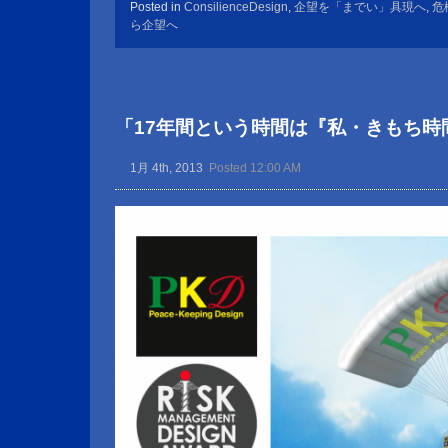
Posted in
ConsilienceDesign
,
企望を「までい」具現へ
,
危
ら企望へ
「17年間という時間は『私・きもち時
1月 4th, 2013
Posted 12:00 AM