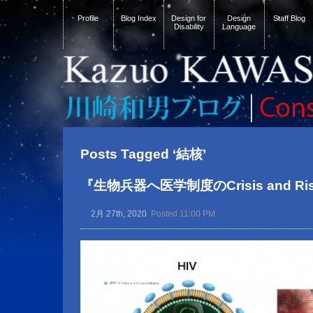
Profile
Blog Index
Design for
Design
Staff Blog
Disability
Language
Posts Tagged ‘結核’
『生物兵器へ医学制度のCrisis and Risk
2月 27th, 2020
Posted 11:00 PM