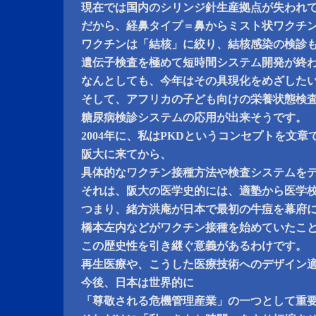
現在では国内のシリンジ針生産拠点が失われ
だから、経鼻タイプ＝鼻からミスト状ワクチ
ワクチンは「結核」に絞り、結核感染の検診
遺伝子検査を極めて短時間システム開発が終
なんとしても、今年はその具現化をめざした
そして、アフリカの子ども向けの栄養状態検
糖尿病検診システムの応用が出来そうです。
2004年に、私はPKDというコンセプトを文章
阪大に来てから、
具体的なワクチン接種方法や検査システムを
それは、阪大の医学史的には、適塾から医学
つまり、緒方洪庵が日本で最初の牛痘を幕府
橋本左内などがワクチン接種を始めていたこ
この歴史性を引き継ぐ意義があるわけです。
再生医療や、こうした医療技術へのデザイン
今後、日本は世界的に
「尊敬される危機管理産業」の一つとして重