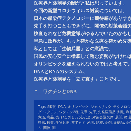
医療界と薬剤界の闇だと私は思っています。
今回の新型コロナウィルス対策については、
日本の感染症テクノロジーに期待感がありす
先手を打つこともできずに、閣僚の対策会議
検査もれなど危機意識がゆるんでいたのかも
早急に政界が、もっと確かな医療を確かめ先
私としては「生物兵器」との意識で、
国民の安心安全に徹底して臨む姿勢がなけれ
オリンピックを迎えられないのではと考えて
DNAとRNAのシステム、
医療界と薬剤界を「立て直す」ことです。
＊ ワクチンとDNA
Tags:
5時間
,
DNA
,
オリンピック
,
ジェネリック
,
テクノロジ
グ
,
ワクチン
,
ワクチン2種
,
先導
,
先手
,
先発医薬品
,
判別
,
利
意識
,
商品
,
売れな
,
外し
,
安心安全
,
対策会議欠席
,
展開
,
循環
待感
,
検査
,
生物兵器
,
立て直す
,
米国
,
結核
,
薬剤
,
薬剤品
,
薬
ム
,
閣僚
,
闇