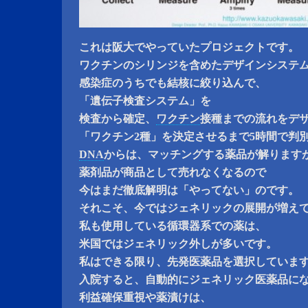
これは阪大でやっていたプロジェクトです。
ワクチンのシリンジを含めたデザインシステ
感染症のうちでも結核に絞り込んで、
「遺伝子検査システム」を
検査から確定、
ワクチン
接種までの流れをデ
「ワクチン2種」を決定させるまで5時間で判
DNA
からは、マッチングする薬品が解ります
薬剤品が商品として売れなくなるので
今はまだ徹底解明は「やってない」のです。
それこそ、今ではジェネリックの展開が増え
私も使用している循環器系での薬は、
米国ではジェネリック外しが多いです。
私はできる限り、先発医薬品を選択していま
入院すると、自動的にジェネリック医薬品に
利益確保重視や薬漬けは、