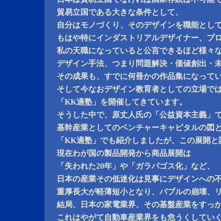
貿易立国である大きな条件として、
自分はモノづくり、そのデザインを職能とし
もはや特にインダストリアルデザイナー、プ
私の天職になっていると公言できるほど様々
デザイン手法、つまり問題解決・価値創出・
その成果も、すでに何冊かの作品集になって
そして今なおデザイン教育者としての立場で
「KK適塾」を開催してきています。
そうした中で、原丈人氏の「公益資本主義」
基幹産業としてのベンチャーキャピタルの図
「KK適塾」でも紹介しましたが、この展開と
現在わが国の製品開発から商品展開は
「失われた20年」や「ガラパゴス化」など、
日本の産業その低迷化は見事にデザインへの
重厚長大が軽薄短小となり、バブルの崩壊、
結局、日本の家電業界、その基盤産業をすっ
これはやがて自動車産業界をも危うくしてい