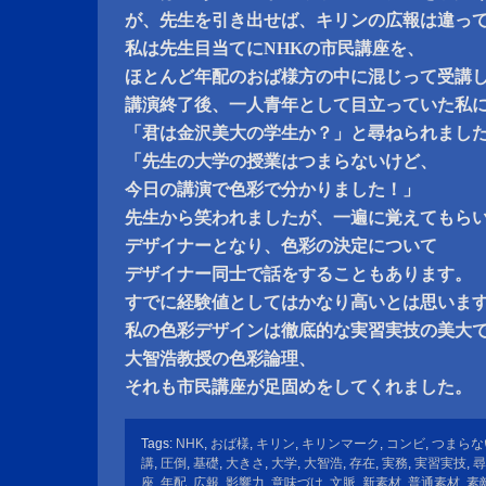
が、先生を引き出せば、キリンの広報は違っ
私は先生目当てにNHKの市民講座を、
ほとんど年配のおば様方の中に混じって受講
講演終了後、一人青年として目立っていた私
「君は金沢美大の学生か？」と尋ねられまし
「先生の大学の授業はつまらないけど、
今日の講演で色彩で分かりました！」
先生から笑われましたが、一遍に覚えてもら
デザイナーとなり、色彩の決定について
デザイナー同士で話をすることもあります。
すでに経験値としてはかなり高いとは思いま
私の色彩デザインは徹底的な実習実技の美大
大智浩教授の色彩論理、
それも市民講座が足固めをしてくれました。
Tags:
NHK
,
おば様
,
キリン
,
キリンマーク
,
コンビ
,
つまらな
講
,
圧倒
,
基礎
,
大きさ
,
大学
,
大智浩
,
存在
,
実務
,
実習実技
,
尋
座
,
年配
,
広報
,
影響力
,
意味づけ
,
文脈
,
新素材
,
普通素材
,
素