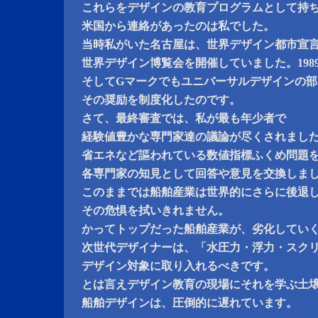
これらをデザインの教育プログラムとして持
米国から連絡があったのは私でした。
当時私がいた名古屋は、世界デザイン都市宣
世界デザイン博覧会を開催していました。198
そしてGマークでもユニバーサルデザインの部
その奨励を制度化したのです。
さて、最終審査では、私が最も年少者で
経験値豊かな専門家達の議論が尽くされまし
省エネなど謳われている数値指標ふくめ問題
各専門家の知見として回答や意見を交換しま
このままでは船舶産業は世界的にさらに後退
その危惧を拭いきれません。
かってトップだった船舶産業が、劣化してい
次世代デザイナーは、「水圧力・浮力・スク
デザイン対象に取り入れるべきです。
とは言えデザイン教育の現場にそれを学ぶ土
船舶デザインは、圧倒的に遅れています。