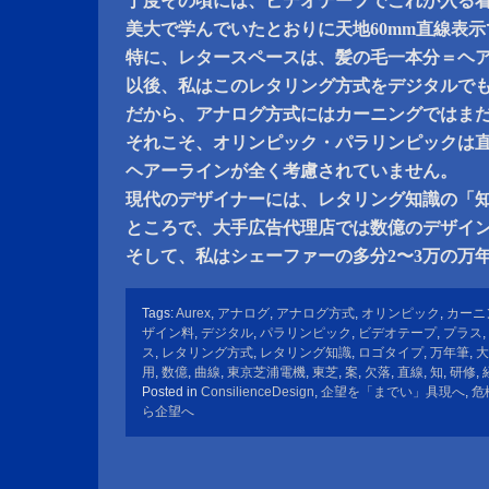
丁度その頃には、ビデオテープでこれが入る
美大で学んでいたとおりに天地60mm直線表
特に、レタースペースは、髪の毛一本分＝ヘ
以後、私はこのレタリング方式をデジタルで
だから、アナログ方式にはカーニングではま
それこそ、オリンピック・パラリンピックは
ヘアーラインが全く考慮されていません。
現代のデザイナーには、レタリング知識の「
ところで、大手広告代理店では数億のデザイ
そして、私はシェーファーの多分2〜3万の万
Tags:
Aurex
,
アナログ
,
アナログ方式
,
オリンピック
,
カーニ
ザイン料
,
デジタル
,
パラリンピック
,
ビデオテープ
,
プラス
,
ス
,
レタリング方式
,
レタリング知識
,
ロゴタイプ
,
万年筆
,
大
用
,
数億
,
曲線
,
東京芝浦電機
,
東芝
,
案
,
欠落
,
直線
,
知
,
研修
,
Posted in
ConsilienceDesign
,
企望を「までい」具現へ
,
危
ら企望へ