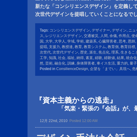
新たな「コンシリエンスデザイン」を定義し
次世代デザインを提唱していくことになるで
Tags:
コンシリエンスデザイン
,
デザイナー
,
デザイン
,
ニュ
ス
,
レジリエンスデザイン
,
交通被災
,
人間
,
余儀
,
作用点
,
使
国
,
大学
,
大学人
,
学域
,
学術
,
建築系
,
心臓障害者
,
思考
,
恩師
,
提唱
,
支援力
,
教授達
,
教育
,
教育システム
,
教育側
,
教育目標
,
次世代
,
次世代デザイン
,
歴史
,
派生
,
焦点化
,
理系
,
生きるこ
工学
,
知識
,
社会
,
福祉
,
納得
,
素直
,
経験
,
経験値
,
結果
,
統合化
然
,
芸術
,
融合化
,
訓練
,
身体障害者
,
車イス生活
,
重力的
,
量子
Posted in
ConsilienceDesign
,
企望を「までい」具現へ
,
危
『資本主義からの逃走』
「気楽・緊張の『会話』が、最も
12月 22nd, 2010
Posted 12:00 AM