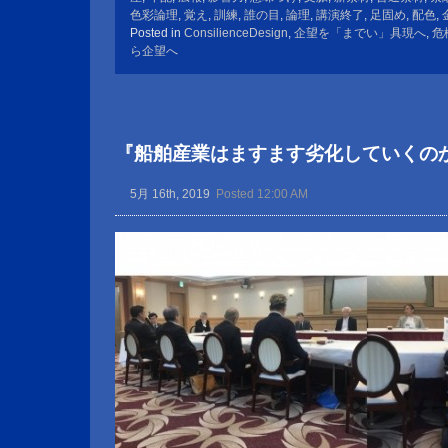
色彩論理
,
覚え
,
訓練
,
誰の目
,
論理
,
講演終了
,
足固め
,
配色
,
Posted in
ConsilienceDesign
,
企望を「までい」具現へ
,
危
ら企望へ
『船舶産業はますます劣化していくの
5月 16th, 2019
Posted 12:00 AM