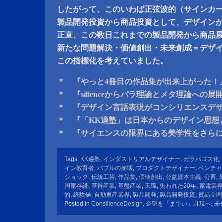
したがって、このいわば正弦波的（サインカ
製品開発投資から商品投資として、デザイン
正直、この数日これまでの製品開発から商品
新たな問題解決・価値創出・未来創成＝デザ
この指標化を考えていました。
＊ 『やっと4冊目の作品集が出来上がった！
＊ 『silienceからパラ理論とメタ理論への
＊ 『デザイン言語表現がコンシリエンスデ
＊ 『「KK適塾」は日本からのデザイン思想
＊ 『サイエンスの限界にある美学性をさら
Tags:
KK適塾
,
インダストリアルデザイナー
,
ガラパゴス化
,
イン教育者
,
バブルの崩壊
,
プロダクトデザイナー
,
ベンチャ
ショック
,
伝統工芸
,
作品集
,
価値創出
,
公益資本主義
,
公言
,
国家存続
,
基幹産業
,
基盤産業
,
天職
,
失われた20年
,
家電業
的
,
経験値
,
自動車産業界
,
製品開発
,
製品開発投資
,
貿易立国
Posted in
ConsilienceDesign
,
企望を「までい」具現へ
,
未