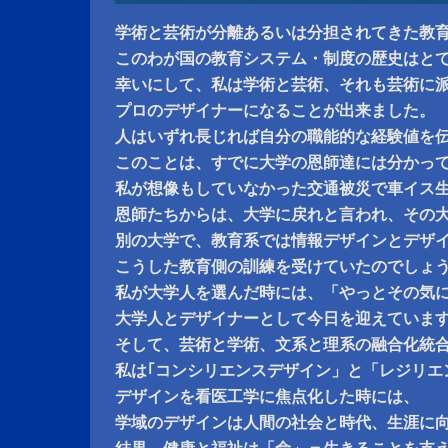
学術と芸術が分離あるいは分担されてきた教
このわが国の教育システム・制度の歴史はと
幸いにして、私は学術と芸術、それも芸術に
プロのデザイナーになることが出来ました。
人はいずれ長じれば自分の職能的な経験値を
このことは、すでに大学の恩師達には分かっ
私が想像もしていなかった交通被災で車イス
恩師たちからは、大学に戻れと言われ、その
別の大学で、教育系では情報デザインとデザ
こうした教育側の訓練を受けていたのでしょ
私が大学人を選んだ時には、「やっとその気
大学人とデザイナーとして今日を迎えていま
そして、芸術と学術、文系と理系の融合化統
私は｢コンシリエンスデザイン」と「レジリエ
デザインを看医工学に焦点化した時には、
学域のデザインは人間の社会と時代、生涯に