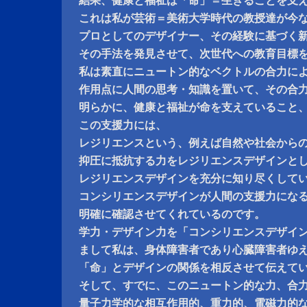
結果、健康と福祉は「命」＝生きることを支
これは私が芸術＝美術大学時代の教授達が今
プロとしてのデザイナー、その経験に基づく
その手法を発見させて、次世代への教育目標
私は素直にニュートン的なベクトルの合力に
作用点に人間の思考・知識を置いて、その合
明らかに、健康と福祉が命を支えていること
この支援力には、
レジリエンスという、例えば自然や社会から
抑圧に抵抗する力をレジリエンスデザインと
レジリエンスデザインを充分に知り尽くして
コンシリエンスデザインが人間の支援力にな
明確に確認させてくれているのです。
学力・デザイン力を「コンシリエンスデザイ
まして私は、身体障害者であり心臓障害者ゆ
「命」とデザインの関係を相反させて伝えて
そして、すでに、このニュートン的な力、合
量子力学的な相互作用的、重力的、電磁力的