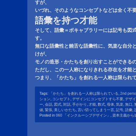
すが、
いづれ、そのようなコンセプトなどは全く不
語彙を持つ才能
そして、語彙＝ボキャブラリーには記号も図
す。
無口な語彙性と饒舌な語彙性に、気楽な自分
けが、
モノの造形・かたちを創り出すことができる
ただし、この一人称になりきれる存在を才能
つまり、「かたち」を創れる一人称は限られ
Tags:
「かたち」を創れる一人称は限られている
,
2nd pers
ション
,
コンセプト
,
デザインにコンセプトすら不要
,
デザイ
ー
,
会話
,
図式
,
対話
,
手がかり
,
才能
,
数式
,
母体
,
気楽
,
無口
,
値
,
緊張
,
美しいかたち
,
言い切ってしまう一言
,
記号
,
語彙
,
Posted in
060 「インクルーシブデザイン」
,
資本主義から