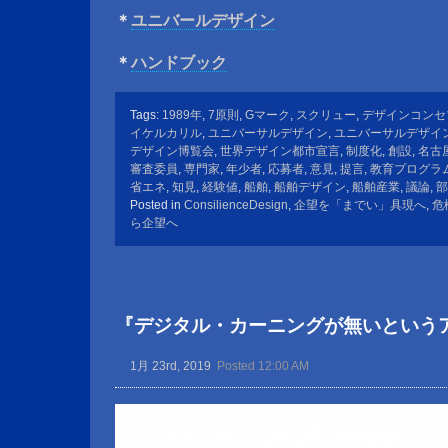
＊
ユニバールデザイン
＊
ハンドブック
Tags:
1989年
,
7原則
,
Gマーク
,
スクリュー
,
デザインコンセ
イケルカリル
,
ユニバーサルデザイン
,
ユニバーサルデザイ
デザイン博覧会
,
世界デザイン都市宣言
,
制度化
,
創設
,
名古
審査委員
,
専門家
,
年少者
,
応募者
,
意見
,
提言
,
教育プログラ
省エネ
,
知見
,
経験値
,
船舶
,
船舶デザイン
,
船舶産業
,
議論
,
部
Posted in
ConsilienceDesign
,
企望を「までい」具現へ
,
危
ら企望へ
『デジタル・カーニングが無いという
1月 23rd, 2019
Posted 12:00 AM