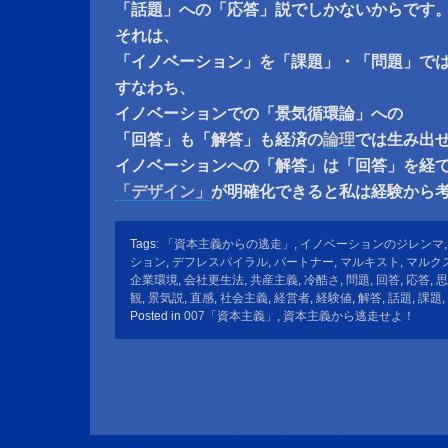
「話題」への「応答」説でしかないからです
それは、
「イノベーション」を「課題」・「問題」で
すなわち、
イノベーションでの「景気循環論」への
「回答」も「解答」も経済の
論理
では生み出
イノベーションへの「解答」は「回答」を経
「デザイン」
が明確化できると私は経験から
Tags:
「資本主義からの逃走」
,
イノベーションのジレンマ
ション
,
デフレスパイラル
,
パートナー
,
マルキスト
,
マルク
企業環境
,
会社更生法
,
共産主義
,
冷酷さ
,
問題
,
回答
,
応答
,
思
観
,
景気説
,
直感
,
社会主義
,
経営者
,
経験値
,
解答
,
話題
,
課題
,
Posted in
007「資本主義」
,
資本主義から逃走せよ！