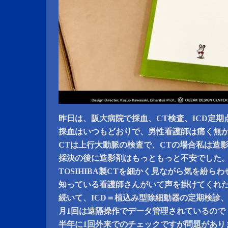
昨日は、阪大病院で採血、CT検査、ICD定期
採血はいつもどおりで、男性看護師は痛く無
CTは上行大動脈の検査で、CTの場合私は造
採決の後に造影剤はもっともっと不安でした
TOSIHIBA製CTを細かく見ながら気を紛ら
知っている看護師さんがいて声を掛けてくれ
続いて、ICD＝植込み型除細動器の定期検診
月1回は遠隔操作でデータ管理されているので
半年に1回外来でのチェックですが問題があり