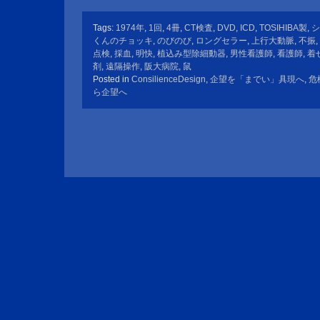
Tags:
1974年
,
1回
,
4冊
,
CT検査
,
DVD
,
ICD
,
TOSIHIBA製
,
シ
くんのチョッキ
,
のびのび
,
ロングセラー
,
上行大動脈
,
不振
,
点検
,
採血
,
明快
,
植込み型除細動器
,
男性看護師
,
看護師
,
着
剤
,
遠隔操作
,
阪大病院
,
鼠
Posted in
ConsilienceDesign
,
企望を「までい」具現へ
,
危
ら企望へ