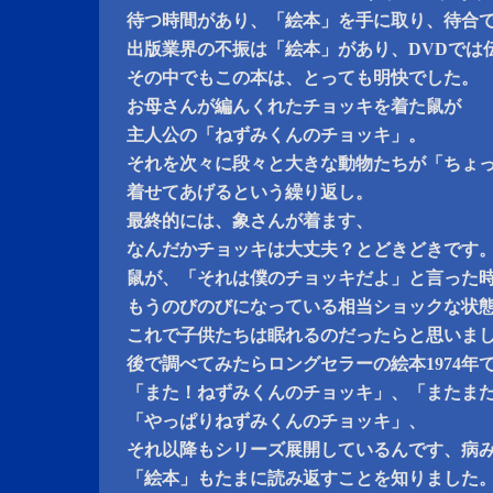
待つ時間があり、「絵本」を手に取り、待合で
出版業界の不振は「絵本」があり、DVDでは
その中でもこの本は、とっても明快でした。
お母さんが編んくれたチョッキを着た鼠が
主人公の「ねずみくんのチョッキ」。
それを次々に段々と大きな動物たちが「ちょ
着せてあげるという繰り返し。
最終的には、象さんが着ます、
なんだかチョッキは大丈夫？とどきどきです
鼠が、「それは僕のチョッキだよ」と言った
もうのびのびになっている相当ショックな状
これで子供たちは眠れるのだったらと思いま
後で調べてみたらロングセラーの絵本1974年
「また！ねずみくんのチョッキ」、「またま
「やっぱりねずみくんのチョッキ」、
それ以降もシリーズ展開しているんです、病
「絵本」もたまに読み返すことを知りました