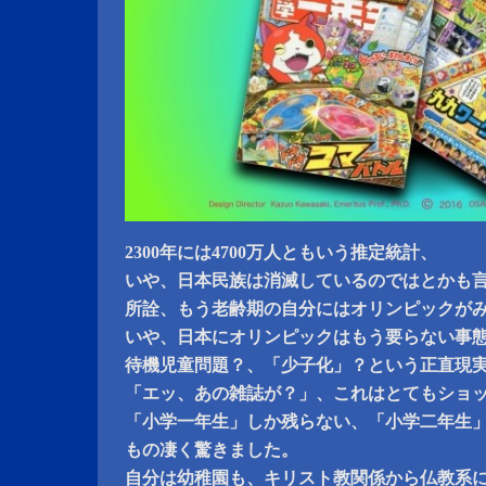
2300年には4700万人ともいう推定統計、
いや、日本民族は消滅しているのではとかも
所詮、もう老齢期の自分にはオリンピックが
いや、日本にオリンピックはもう要らない事
待機児童問題？、「少子化」？という正直現
「エッ、あの雑誌が？」、これはとてもショ
「小学一年生」しか残らない、「小学二年生
もの凄く驚きました。
自分は幼稚園も、キリスト教関係から仏教系