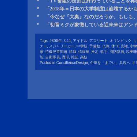
＊ 「TV番組の役割は終わっていることを再
＊ 「2018年＝日本の大学制度は崩壊するか
＊ 「今なぜ『大奥』なのだろうか、もしも
＊ 「初音ミクが象徴している近未来はアン
Tags:
2300年
,
3.11
,
アイドル
,
アスリート
,
オリンピック
,
キ
ナー
,
メジャリーガー
,
中学校
,
予備校
,
仏教
,
休刊
,
先鞭
,
小学
家
,
待機児童問題
,
情報
,
情報量
,
推定
,
歌手
,
消防隊員
,
現実味
能
,
自衛隊員
,
野球
,
雑誌
,
高校
Posted in
ConsilienceDesign
,
企望を「までい」具現へ
,
祈