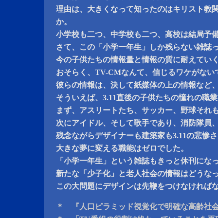
理由は、大きくなって知ったのはキリスト教
か。
小学校も二つ、中学校も二つ、高校は結局予
さて、この「小学一年生」しか残らない雑誌
今の子供たちの情報量と情報の質に耐えてい
おそらく、TV-CMなんて、信じるワケがない
彼らの情報は、決して紙媒体の上の情報など
そういえば、3.11直後の子供たちの憧れの職
まず、アスリートたち、サッカー、野球それ
次にアイドル、そして歌手であり、消防隊員
残念ながらデザイナーも建築家も3.11の悲惨
大きな夢に変える職能はゼロでした。
「小学一年生」という雑誌もきっと休刊にな
新たな「少子化」と老人社会の情報はどうな
この大問題にデザインは先鞭をつけなければ
＊ 『人口ピラミッド視覚化で明確な高齢社