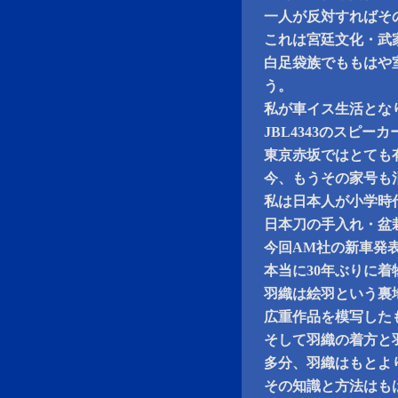
一人が反対すればそ
これは宮廷文化・武
白足袋族でももはや
う。
私が車イス生活とな
JBL4343のスピ
東京赤坂ではとても
今、もうその家号も
私は日本人が小学時
日本刀の手入れ・盆
今回AM社の新車発
本当に30年ぶりに
羽織は絵羽という裏
広重作品を模写した
そして羽織の着方と
多分、羽織はもとよ
その知識と方法はも