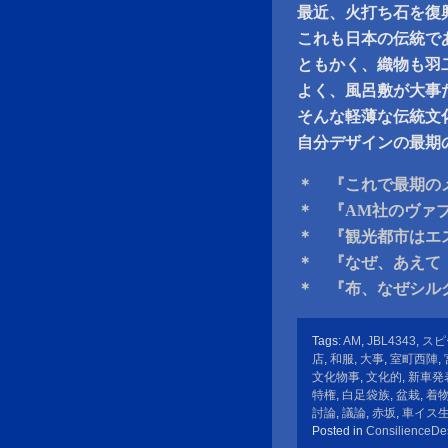
最近、火打ち石を復
これも日本の伝統で
ともかく、織物も羽
よく、風呂敷が大事
そんな軽薄な伝統文
自分デザインの最期
＊ 『これで最期のメ
＊ 『AM社のヴァ
＊ 『観光都市はエ
＊ 『なぜ、あえて
＊ 『布、なぜシル
Tags:
AM
,
JBL4343
,
スピ
店
,
和服
,
大事
,
室町西陣
,
文化物事
,
文化的
,
新車発
特権
,
白足袋族
,
盆栽
,
着
討論
,
議論
,
赤坂
,
車イス
Posted in
ConsilienceDe