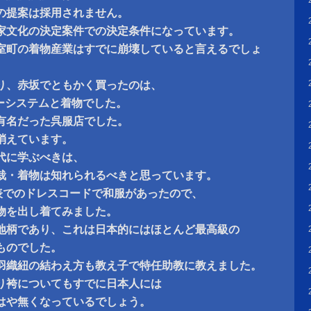
の提案は採用されません。
家文化の決定案件での決定条件になっています。
室町の着物産業はすでに崩壊していると言えるでしょ
り、赤坂でともかく買ったのは、
ーカーシステムと着物でした。
有名だった呉服店でした。
消えています。
代に学ぶべきは、
栽・着物は知れられるべきと思っています。
表でのドレスコードで和服があったので、
着物を出し着てみました。
地柄であり、これは日本的にはほとんど最高級の
ものでした。
羽織紐の結わえ方も教え子で特任助教に教えました。
り袴についてもすでに日本人には
はや無くなっているでしょう。