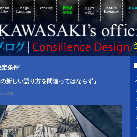
gn for
Design
Staff Blog
新商品
Kazuo
OUZ
東日本
ability
Language
Kawasaki
発表会
大震災
‘決定条件’
統の新しい語り方を間違ってはならず』
2:00 AM