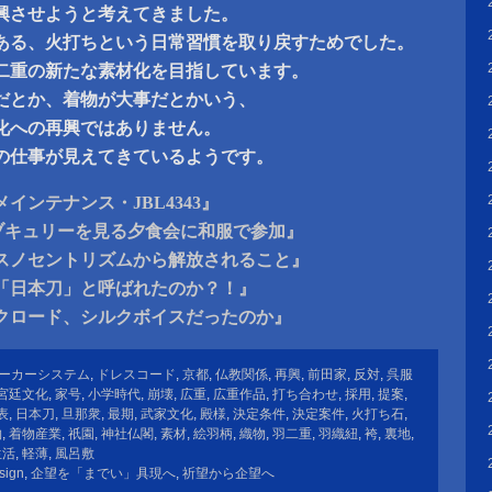
興させようと考えてきました。
ある、火打ちという日常習慣を取り戻すためでした。
二重の新たな素材化を目指しています。
だとか、着物が大事だとかいう、
化への再興ではありません。
の仕事が見えてきているようです。
インテナンス・JBL4343』
ブキュリーを見る夕食会に和服で参加』
スノセントリズムから解放されること』
「日本刀」と呼ばれたのか？！』
クロード、シルクボイスだったのか』
ーカーシステム
,
ドレスコード
,
京都
,
仏教関係
,
再興
,
前田家
,
反対
,
呉服
宮廷文化
,
家号
,
小学時代
,
崩壊
,
広重
,
広重作品
,
打ち合わせ
,
採用
,
提案
,
表
,
日本刀
,
旦那衆
,
最期
,
武家文化
,
殿様
,
決定条件
,
決定案件
,
火打ち石
,
物
,
着物産業
,
祇園
,
神社仏閣
,
素材
,
絵羽柄
,
織物
,
羽二重
,
羽織紐
,
袴
,
裏地
,
生活
,
軽薄
,
風呂敷
sign
,
企望を「までい」具現へ
,
祈望から企望へ