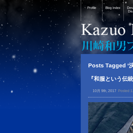
Profile
Blog Index
Desi
Dis
Posts Tagged 
『和服という伝
10月 9th, 2017
Posted 1