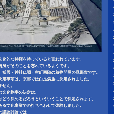
文化的な特権を持っていると言われています。
自身がそのことを忘れているようです。
、祇園・神社仏閣・室町西陣の着物問屋の旦那衆です。
決定事項は、京都では白足袋族に決定されました。
ません。
は文化物事の決定は、
はどう決めるだろうといういうことで決定されます。
ある文化事業での打ち合わせで体験しました。
の議論討論では