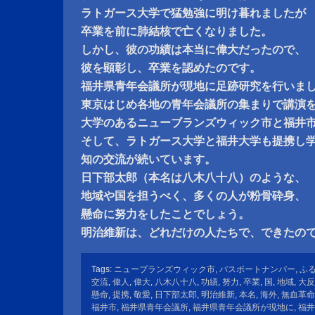
ラトガース大学で猛勉強に明け暮れましたが
卒業を前に肺結核で亡くなりました。
しかし、彼の功績は本当に偉大だったので、
彼を顕彰し、卒業を認めたのです。
福井県青年会議所が現地に足跡研究を行いま
東京はじめ各地の青年会議所の集まりで講演
大学のあるニューブランズウィック市と福井
そして、ラトガース大学と福井大学も提携し
知の交流が続いています。
日下部太郎（本名は八木八十八）のような、
地域や国を担うべく、多くの人が粉骨砕身、
懸命に努力をしたことでしょう。
明治維新は、どれだけの人たちで、できたの
Tags:
ニューブランズウィック市
,
パスポートナンバー
,
ふ
交流
,
偉人
,
偉大
,
八木八十八
,
功績
,
努力
,
卒業
,
国
,
地域
,
大反
懸命
,
提携
,
敬愛
,
日下部太郎
,
明治維新
,
本名
,
海外
,
無血革命
福井市
,
福井県青年会議所
,
福井県青年会議所が現地に
,
福井