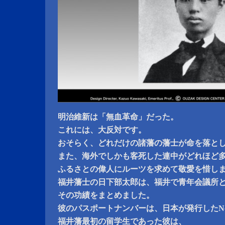
明治維新は「無血革命」だった。
これには、大反対です。
おそらく、どれだけの諸藩の藩士が命を落と
また、海外でしかも客死した連中がどれほど
ふるさとの偉人にルーツを求めて敬愛を惜し
福井藩士の日下部太郎は、福井で青年会議所
その功績をまとめました。
彼のパスポートナンバーは、日本が発行したNo
福井藩最初の留学生であった彼は、