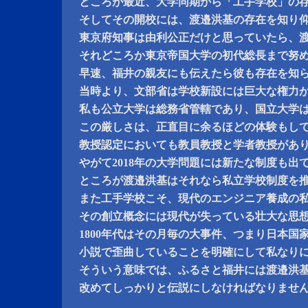
ところが最近、大学同期から「工手学校」の
そしてその開校には、渡邉洪基の存在を知り
東京府知事は由利公正だけと思っていたら、
それどころか東京帝国大学の初代総長まで努
早速、福井の親友にも伝えたら彼も存在を知
当時より、文部省は学校新設には巨大な権力
私も公立大学は総務省管轄であり、国立大学
この厳しさは、正直目に余るほどの体験もし
教授認定においても教員教授と学者教授があ
やがて2018年の大学問題には新たな制度も出
ところが渡邉洪基はそれなら私立学校制度を
また工手学校こそ、現代のエンジニア養成の
その創立概念には現代が失っている壮大な思
1800年代はその月毎の大事件、つまり日本国
小説で歪曲していることを明確にして私なり
そういう意味では、ふるさと福井には渡邉洪
改めてしっかりと伝説にしなければなりませ