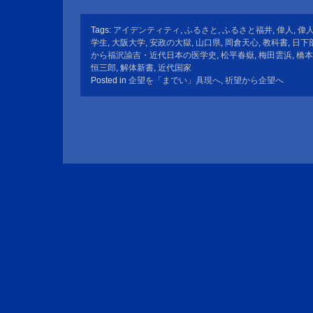
Tags:
アイデンティティ
,
ふるさと
,
ふるさと福井
,
偉人
,
偉
学生
,
大阪大学
,
安政の大獄
,
山口県
,
岡倉天心
,
教科書
,
日下
から福沢諭吉・近代日本の医学史
,
松平春嶽
,
梅田雲浜
,
橋本
恒三郎
,
解体新書
,
近代国家
Posted in
企望を「までい」具現へ
,
祈望から企望へ