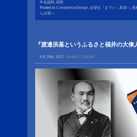
年会議所
,
顕彰
Posted in
ConsilienceDesign
,
企望を「までい」具現へ
,
危
ら企望へ
『渡邉洪基というふるさと福井の大偉
6月 26th, 2017
Posted 12:00 AM