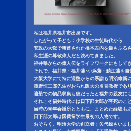
私は福井県福井市出身です。
したがって子ども：小学校の生徒時代から
安政の大獄で斬首された橋本左内を最もふる
私生涯の尊敬偉人だと決めてきました。
福井県からの偉人伝をライフワークにもして
それで、福井県・福井藩･小浜藩・鯖江藩を自
大阪大学にて特に適塾からの系譜も明治維新
藤野恒三郎先生がおられ阪大の名誉教授であ
適塾での物品収集も彼だったと福井の親友に
それこそ福井時代には日下部太郎が客死のこ
当時の青年会議所とともに、まとめた経験も
日下部太郎は国費留学生最初の人物です。
おそらく、明治大学の創立者：矢代操もいま