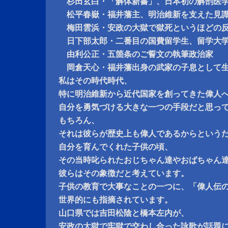
杉田玄白・「解体新書」、日本初の解剖医
松平春嶽・福井藩主、明治維新を支えた見
梅田雲浜・安政の大獄で獄死というほどの反
日下部太郎・二番目の国費留学生、留学大学
由利公正・五箇条のご誓文の執筆政治家
岡倉天心・福井藩出身の武家の子息として
私はその時代時代、
特に明治維新から近代国家を創ってきた偉人
自分を勇気づける大きな一つの手段だと思っ
もちろん、
それは彼らが歴史上も偉人であるからという
自分を育んでくれた子供の頃、
その当時叱られたおじちゃん達やおばちゃん
彼らはその象徴だと考えています。
子供の教育で大事なことの一つに、「偉人伝
世界的にも指摘されています。
山口県では吉田松陰と橋本左内が、
安政の大獄で牢獄で交わし合った詠歌が話題