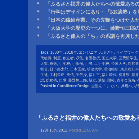
＊ 「ふるさと福井の偉人たちへの敬愛ある
＊ 『行学はデザインにあり・「KK適塾」を
＊ 『日本の繊維産業、その先鞭をつけた人
＊ 「大阪大学の歴史の一つに、藤野恒三郎
＊ 「ふるさと偉人の「ち」の系譜を再興し
Tags:
1800年
,
2018年
,
エンジニア
,
ふるさと
,
ライフワーク
代総長
,
制度
,
創立者
,
収集
,
名誉教授
,
国立大学
,
国費留学生
,
大獄
,
尊敬
,
小学校
,
小浜藩
,
小説
,
工手学校
,
帝国大学
,
府知事
斬首
,
日下部太郎
,
日本国家
,
明治大学
,
明治維新
,
東京府知事
生徒
,
由利公正
,
発信
,
矢代操
,
福井市
,
福井時代
,
福井県
,
福井
譜
,
総務省
,
自慢
,
藤野恒三郎
,
親友
,
適塾
,
開校
,
青年会議所
,
Posted in
ConsilienceDesign
,
企望を「までい」具現へ
,
祈
「ふるさと福井の偉人たちへの敬愛あ
12月 15th, 2012
Posted 12:00 AM