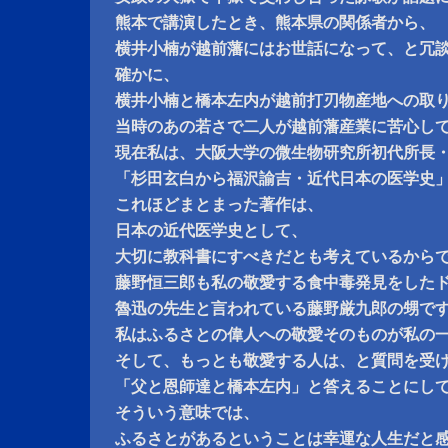
熊本で講演したとき、熊本県の関係者から、
横井小楠が越前藩にはお世話になって、と冗
確かに、
横井小楠と橋本左内が越前打刃物産地への取
当時のあの若さで二人が越前藩産業に苦心し
現在私は、大阪大学の微生物研究所初代所長
「杉田玄白から福沢諭吉・近代日本の医学史
これほどまとまった著作は、
日本の近代医学史として、
大切に教科書にすべきだとも考えているから
藤野恒三郎も私の敬愛する食中毒発見をした
魯迅の先生と言われている藤野厳九郎の甥で
私はふるさとの偉人への敬愛そのものが私の
そして、もっとも敬愛する人は、と質問を受
「父と恩師達と橋本左内」と答えることにし
そういう意味では、
ふるさとがあるということは幸運な人生だと