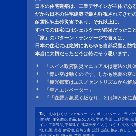
日本の住宅建築は、工業デザインが主体であ
だから日本の住宅建築で最も軽視されてきた
耐震性や土砂災害であり、それ以上に、
すべての住宅にはシェルターが必須だったこ
「家」のパターン・ランゲージで言えば、
日本の住宅には絶対にあらゆる自然災害と防
本当に大切だったと今は特にそう思います。
＊ 「スイス政府防災マニュアルは憲法の具
＊ 「青い空は動くのです、しかも晩夏の空
＊ 『観光都市はエスノセントリズムから解
＊ 「車とエレベーター」
＊ 『「森羅万象悉く紙なり」とは神と死に
Tags:
お水おくり
,
シェルター
,
シンボル
,
パターン・ランゲ
住宅地
,
住宅建築
,
作品
,
信念
,
刀剣
,
労働
,
和紙
,
土砂災害
,
奈
イン
,
工業製品
,
平屋建て
,
建築デザイン
,
手づくり
,
文化
,
文
地
,
紀州
,
美濃
,
耐震性
,
自然災害
,
設計
,
論議
,
越前
,
身しょう
金沢
,
関ヶ原
,
隠れ家
,
首都
,
鯖街道