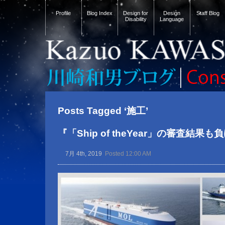
Profile
Blog Index
Design for
Design
Staff Blog
Disability
Language
Posts Tagged ‘施工’
『「Ship of theYear」の審査結果
7月 4th, 2019
Posted 12:00 AM