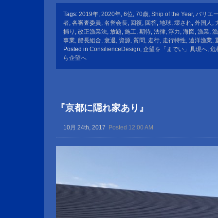
Tags:
2019年
,
2020年
,
6位
,
70歳
,
Ship of the Year
,
バリエ
者
,
各審査委員
,
名誉会長
,
回復
,
回答
,
地球
,
壊され
,
外国人
,
捕り
,
改正漁業法
,
放題
,
施工
,
期待
,
法律
,
浮力
,
海図
,
漁業
,
漁
事業
,
船長組合
,
衰退
,
資源
,
質問
,
走行
,
走行特性
,
遠洋漁業
,
Posted in
ConsilienceDesign
,
企望を「までい」具現へ
,
危
ら企望へ
『京都に隠れ家あり』
10月 24th, 2017
Posted 12:00 AM