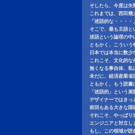
そしたら、今度は矢
これまでは、西田幾
「述語的な・・・・
そこで、最も主語と
述語という論理の中
ともかく、こういう
日本では本当に数少
これこそ、文化的な
無くなる事自体、私
未だに、経済産業省
ともかく、もう読書
「述語的」という展
デザイナーではきっ
前回もある大きな国
それこそ、やっぱり
エンジニアと対立し
もし、この領域が読