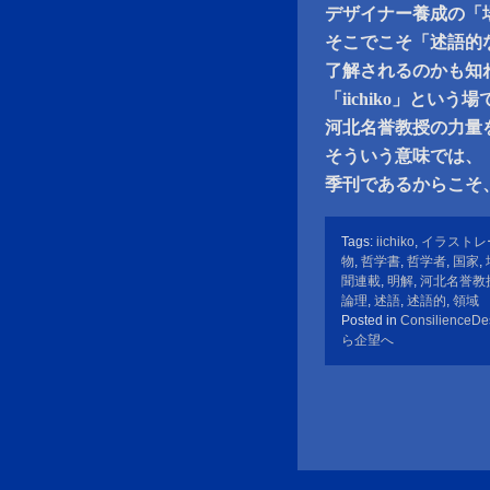
デザイナー養成の「
そこでこそ「述語的
了解されるのかも知
「iichiko」とい
河北名誉教授の力量
そういう意味では、
季刊であるからこそ
Tags:
iichiko
,
イラストレ
物
,
哲学書
,
哲学者
,
国家
,
聞連載
,
明解
,
河北名誉教
論理
,
述語
,
述語的
,
領域
Posted in
ConsilienceDe
ら企望へ