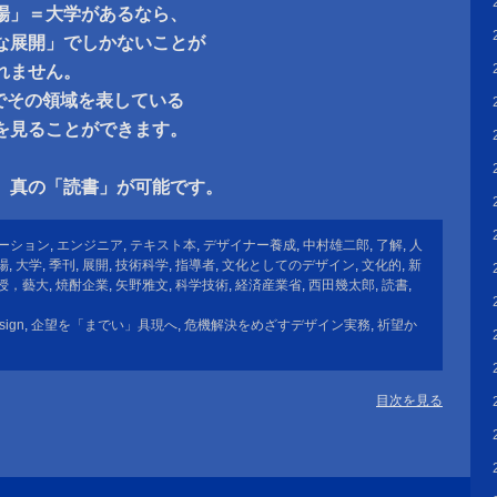
場」＝大学があるなら、
な展開」でしかないことが
れません。
う場でその領域を表している
を見ることができます。
、真の「読書」が可能です。
ーション
,
エンジニア
,
テキスト本
,
デザイナー養成
,
中村雄二郎
,
了解
,
人
場
,
大学
,
季刊
,
展開
,
技術科学
,
指導者
,
文化としてのデザイン
,
文化的
,
新
授，藝大
,
焼酎企業
,
矢野雅文
,
科学技術
,
経済産業省
,
西田幾太郎
,
読書
,
sign
,
企望を「までい」具現へ
,
危機解決をめざすデザイン実務
,
祈望か
目次を見る