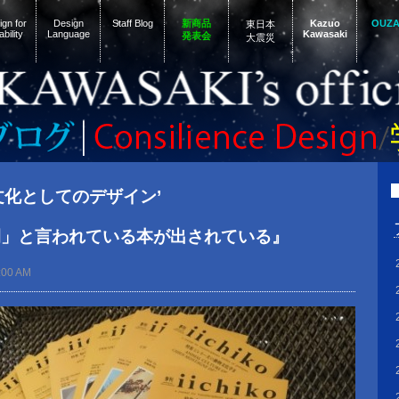
gn for
Design
Staff Blog
新商品
Kazuo
OUZ
東日本
ability
Language
Kawasaki
発表会
大震災
d ‘文化としてのデザイン’
開」と言われている本が出されている』
:00 AM