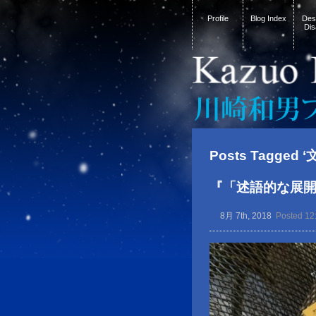
Profile
Blog Index
Desi
Dis
Posts Tagge
『「述語的な展
8月 7th, 2018
Posted 12