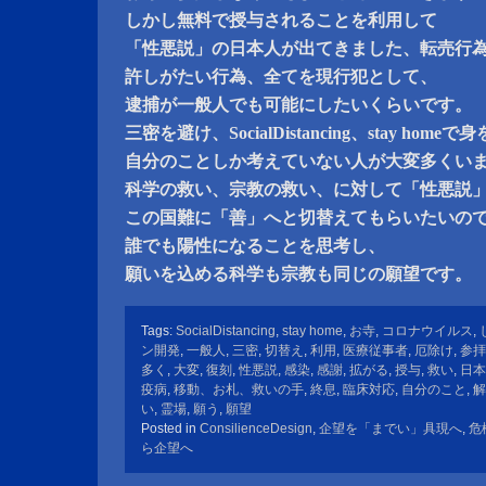
しかし無料で授与されることを利用して
「性悪説」の日本人が出てきました、転売行
許しがたい行為、全てを現行犯として、
逮捕が一般人でも可能にしたいくらいです。
三密を避け、SocialDistancing、stay hom
自分のことしか考えていない人が大変多くい
科学の救い、宗教の救い、に対して「性悪説
この国難に「善」へと切替えてもらいたいの
誰でも陽性になることを思考し、
願いを込める科学も宗教も同じの願望です。
Tags:
SocialDistancing
,
stay home
,
お寺
,
コロナウイルス
,
ン開発
,
一般人
,
三密
,
切替え
,
利用
,
医療従事者
,
厄除け
,
参拝
多く
,
大変
,
復刻
,
性悪説
,
感染
,
感謝
,
拡がる
,
授与
,
救い
,
日本
疫病
,
移動、お札、救いの手
,
終息
,
臨床対応
,
自分のこと
,
解
い
,
霊場
,
願う
,
願望
Posted in
ConsilienceDesign
,
企望を「までい」具現へ
,
危
ら企望へ