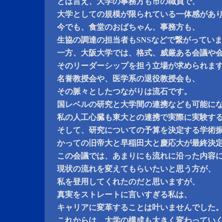
とは言え、大学の事務方も市の職員で、
大学としての規模が限られている一体感があ
今でも、食堂のおばちゃん、事務方も、
生協の調達の担当者もSNSなどで繋がってい
一方、大阪大学では、格式、威厳ある会議や
そのリーダーシップを担う立場が求められま
名誉教授会や、医学系の退役教授会も、
その脈々としたつながりは流石です。
国レベルの研究と大学間の連携なども可能に
私の人工心臓も東大との連携で実際に実験す
そして、研究についての予算を決定する学術
かっての旧帝大と早稲田大と慶応大が最終決
この会議では、あまりにも流れに沿った内容
現状の流れを変えてもらいたいと思う方が、
私を登用してくれたのだと思いますが、
真実をストレートに言いすぎる私は、
キャリアに変革することは叶いませんでした
これからは、大学の構成も大きく変わってい