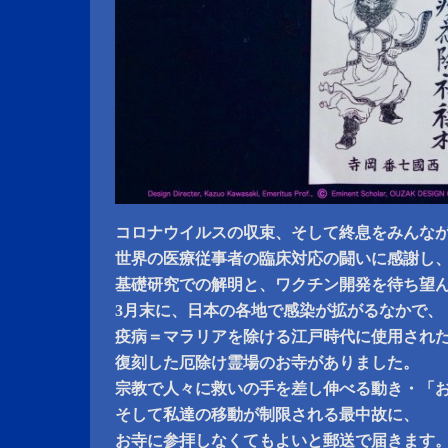
コロナウイルスの収束、そして終息をみんな
世界の医療従事者の臨床対応の闘いに感謝し
基礎研究での解明と、ワクチン開発を待ち望
3月末に、日本の各地で感染が拡がるなかで、
疫病＝マラリアを除ける江戸時代に使用され
復刻した厄除け霊場のお寺がありました。
宗教で人々に救いの手を差し伸べる動き・「
そして私達の移動が制限される最中故に、
お寺に参拝しなくてもよいと郵送で届きます