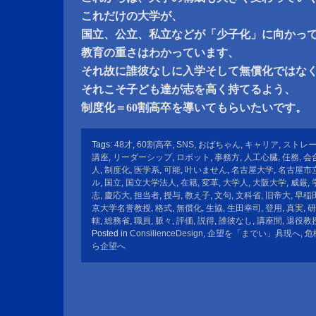
これだけの大学が、
国立、公立、私立などが「少子化」に向かっ
教育の重さはわかっています、
それ故に誰彼なしに入学そして無償化ではな
それこそ子ども達が志を高く持てるよう、
制度化＝60割高卒を導いてもらいたいです。
Tags:
48才
,
60割高卒
,
SNS
,
おばちゃん
,
キャリア
,
ストレ
講座
,
リーダーシップ
,
ロボット
,
事務方
,
人工心臓
,
任務
,
会
人
,
制度化
,
医学系
,
可能
,
叶いません
,
名古屋大学
,
名古屋市
ル
,
国立
,
国立大学法人
,
在籍
,
変革
,
大学人
,
大阪大学
,
威厳
,
志
,
慶応大
,
担当者
,
授与
,
教え子
,
文句
,
文科省
,
旧帝大
,
早稲
京大学名誉教授
,
格式
,
無償化
,
生協
,
生田幸司
,
登用
,
真実
,
研
轄
,
総務省
,
職員
,
脈々
,
評価
,
説得
,
誰彼なし
,
講座間
,
退役教
Posted in
ConsilienceDesign
,
企望を「までい」具現へ
,
危
ら企望へ