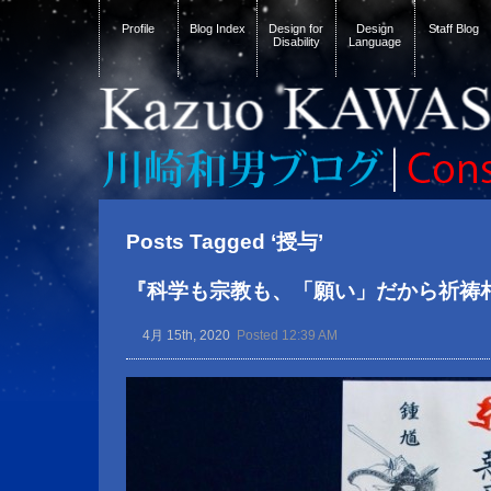
Profile
Blog Index
Design for
Design
Staff Blog
Disability
Language
Posts Tagged ‘授与’
『科学も宗教も、「願い」だから祈祷
4月 15th, 2020
Posted 12:39 AM