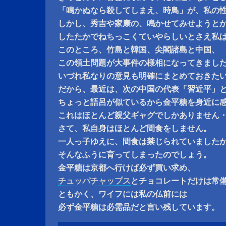
「鳴かぬなら殺してしまえ、時鳥」が、私の
しかし、秀吉や家康の、鳴かせてみせようと
したたかでねちっこくていやらしいとさえ私
このところ、竹島と韓国、尖閣諸島と中国、
この領土問題が大事件の様相になってきまし
いづれ私なりの意見も明確にまとめておきた
だから、最近は、次の中国の代表「習近平」
ちょっと語呂が似ているから金平糖を身近に
これはほとんど親父ギャグでしかありません
さて、私自身はほとんど間食をしません。
一人っ子ゆえに、間食は禁じられていました
そんなふうに育ってしまったのでしょう。
金平糖は京都へ行けば必ず買い求め、
チュッパチャップス
とチョコレートだけは常
ともかく、ワイフには私の仏前には
必ず金平糖は必需品だと言い残しています。