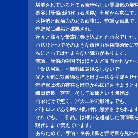
堪能されているとても素晴らしい雰囲気の展
長谷川等伯は能登（石川県）七尾から京にて
大権勢と政治力のある画壇に、静謐な画風で
狩野派に嫉妬と嫌悪され、
次々と様々な策謀に巻き込まれた画家でした
画法ひとつでそのような政治力や権謀術策に
私にとってはたまらない魅力があります。
無論、等伯の中国ではほとんど見向かれなか
「骨法用筆」＝輪郭線表現をしないで、
光と大気に対象物を描き出す手法を完成させ
狩野派は彼の存在を歴史から抹消させようと
織田信長、秀吉、そして家康という時代は、
画家だけで無く、宮大工や刀鍛冶までも、
パトロンである時の権力者に愚弄させられま
それでも、「作品」は権力を超越した価値観
現代にまで伝えています。
あらためて、等伯・長谷川派と狩野派を見比