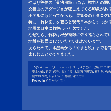
やはり等伯の「骨法用筆」には、権力との闘
交響曲のアダージョが聴こえてくる印象があ
ホテルにもどってからも、展覧会のカタログ
特に「竹林図」を観ると現代日本からすっか
地震国日本に竹林は不可欠でした。
なぜなら、竹林は根が複雑に張り巡らされて
地盤を強固にしていたといわれています。
あらためて、水墨画から「やまと絵」までを
楽しむことができました。
Tags:
400年
,
アダージョ
,
パトロン
,
やまと絵
,
七尾
,
中央画
安土桃山
,
家康
,
愚弄
,
権謀術策
,
水墨画
,
狩野派
,
石川県
,
秀吉
輪郭線表現
,
長谷川等伯
,
静謐
,
骨法用筆
Posted in
祈望から企望へ