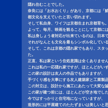
隠れ住むことでした。
奈良には「お水おくり」があり、京都には「
都文化を支えていたと言い切れます。
そして私自身、ワイフは京都生まれ京都育ち
よって、毎月、映画を観ることにして京都に
私は身しょう者対応が出来ているのは、日本
それがなんとも文化を最もシンボル化してい
そして、これは京都の隠れ家でもあり、スタ
た。
正直、私は家という住処意識は全くありませ
これは私の一応隠れ家ですが、ほとんどがい
この家の設計は友人の作品でもありますが、
手づくり感を大事にする友人建築家と工業製
この対立は、設計から施工にあたって大変な
この家が建つ前には、ほとんどが空き地でし
今ではすっかりと住宅地になっていますが、
造形的には平屋建てのたたずまいは美しいと