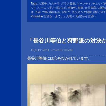
Tags:
お菓子
,
カステラ
,
ガラス容器
,
キャンディ
,
チュッパ
ワイフ
,
一人っ子
,
中国
,
仏前
,
嗜好性
,
家康
,
寺田寅彦
,
尖閣諸
さ
,
秀吉
,
竹島
,
織田信長
,
習近平
,
親父ギャグ間食
,
語呂
,
金平
Posted in
企望を「までい」具現へ
,
祈望から企望へ
「長谷川等伯と狩野派の対決
11月 1st, 2011
Posted 12:00 AM
長谷川等伯には心をひかれています。