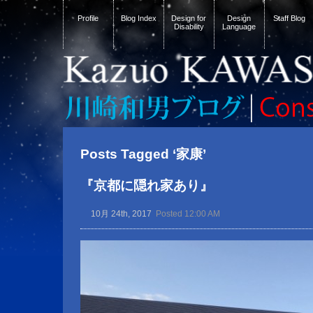
Profile
Blog Index
Design for
Design
Staff Blog
Disability
Language
Posts Tagged ‘家康’
『京都に隠れ家あり』
10月 24th, 2017
Posted 12:00 AM