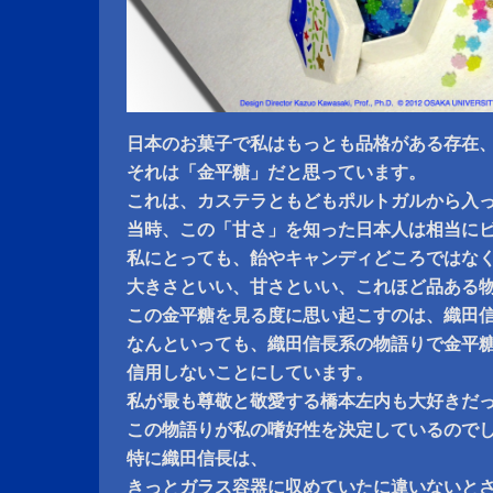
日本のお菓子で私はもっとも品格がある存在
それは「金平糖」だと思っています。
これは、カステラともどもポルトガルから入
当時、この「甘さ」を知った日本人は相当に
私にとっても、飴やキャンディどころではな
大きさといい、甘さといい、これほど品ある
この金平糖を見る度に思い起こすのは、織田
なんといっても、織田信長系の物語りで金平
信用しないことにしています。
私が最も尊敬と敬愛する橋本左内も大好きだ
この物語りが私の嗜好性を決定しているので
特に織田信長は、
きっとガラス容器に収めていたに違いないと