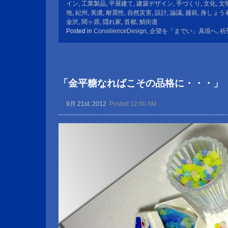
イン
,
工業製品
,
平屋建て
,
建築デザイン
,
手づくり
,
文化
,
文
地
,
紀州
,
美濃
,
耐震性
,
自然災害
,
設計
,
論議
,
越前
,
身しょう
金沢
,
関ヶ原
,
隠れ家
,
首都
,
鯖街道
Posted in
ConsilienceDesign
,
企望を「までい」具現へ
,
祈
「金平糖なればこその品格に・・・」
9月 21st, 2012
Posted 12:00 AM