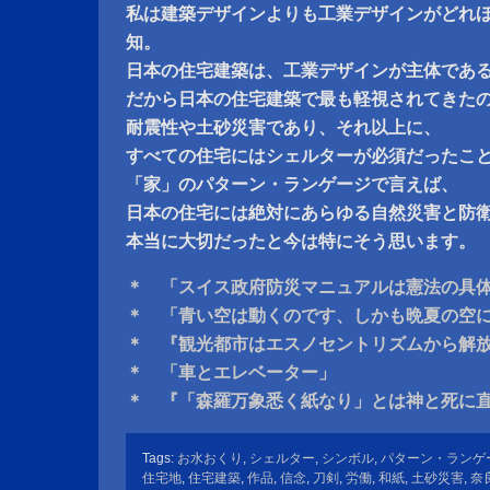
私は建築デザインよりも工業デザインがどれ
知。
日本の住宅建築は、工業デザインが主体であ
だから日本の住宅建築で最も軽視されてきた
耐震性や土砂災害であり、それ以上に、
すべての住宅にはシェルターが必須だったこ
「家」のパターン・ランゲージで言えば、
日本の住宅には絶対にあらゆる自然災害と防
本当に大切だったと今は特にそう思います。
＊ 「スイス政府防災マニュアルは憲法の具
＊ 「青い空は動くのです、しかも晩夏の空
＊ 『観光都市はエスノセントリズムから解
＊ 「車とエレベーター」
＊ 『「森羅万象悉く紙なり」とは神と死に
Tags:
お水おくり
,
シェルター
,
シンボル
,
パターン・ランゲ
住宅地
,
住宅建築
,
作品
,
信念
,
刀剣
,
労働
,
和紙
,
土砂災害
,
奈