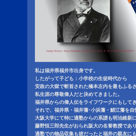
私は福井県福井市出身です。
したがって子ども：小学校の生徒時代から
安政の大獄で斬首された橋本左内を最もふる
私生涯の尊敬偉人だと決めてきました。
福井県からの偉人伝をライフワークにもして
それで、福井県・福井藩･小浜藩・鯖江藩を自
大阪大学にて特に適塾からの系譜も明治維新
藤野恒三郎先生がおられ阪大の名誉教授であ
適塾での物品収集も彼だったと福井の親友に