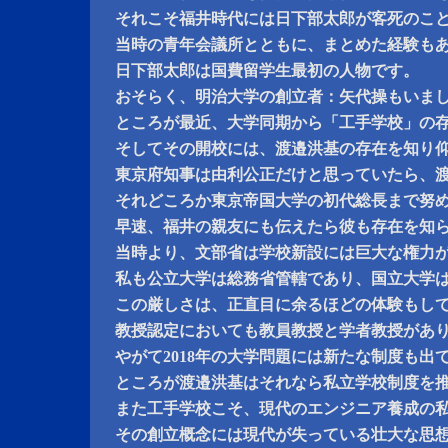
それこそ福井時代には日下部太郎が客死のこ
当時の青年会議所とともに、まとめた経験も
日下部太郎は国費留学生最初の人物です。
おそらく、明治大学の創立者：矢代操もいま
ところが最近、大学同期から「工手学校」の
そしてその開校には、渡邉洪基の存在を知り
東京府知事は由利公正だけと思っていたら、
それどころか東京帝国大学の初代総長まで努
早速、福井の親友にも伝えたら彼も存在を知
当時より、文部省は学校新設には巨大な権力
私も公立大学は総務省管轄であり、国立大学
この厳しさは、正直目に余るほどの体験もし
教授認定においても教員教授と学者教授があ
やがて2018年の大学問題には新たな制度も出
ところが渡邉洪基はそれなら私立学校制度を
また工手学校こそ、現代のエンジニア養成の
その創立概念には現代が失っている壮大な思