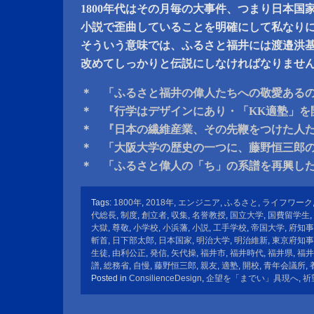
1800年代はその月毎の大事件、つまり日本国
小説で歪曲していることを明確にして私なり
そういう意味では、ふるさと福井には渡邉洪
改めてしっかりと伝説にしなければなりませ
＊ 「ふるさと福井の偉人たちへの敬愛ある
＊ 『行学はデザインにあり・「KK適塾」を
＊ 『日本の繊維産業、その先鞭をつけた人
＊ 「大阪大学の歴史の一つに、藤野恒三郎
＊ 「ふるさと偉人の「ち」の系譜を再興し
Tags:
1800年
,
2018年
,
エンジニア
,
ふるさと
,
ライフワーク
代総長
,
制度
,
創立者
,
収集
,
名誉教授
,
国立大学
,
国費留学生
,
大獄
,
尊敬
,
小学校
,
小浜藩
,
小説
,
工手学校
,
帝国大学
,
府知事
斬首
,
日下部太郎
,
日本国家
,
明治大学
,
明治維新
,
東京府知事
生徒
,
由利公正
,
発信
,
矢代操
,
福井市
,
福井時代
,
福井県
,
福井
譜
,
総務省
,
自慢
,
藤野恒三郎
,
親友
,
適塾
,
開校
,
青年会議所
,
Posted in
ConsilienceDesign
,
企望を「までい」具現へ
,
祈