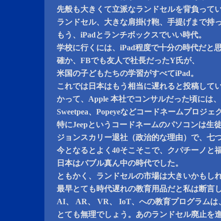
先般も大きくて立派なランドセルを背負って
ランドセル、大きな肩掛け鞄、手提げまで持
もう、iPadとランチボックスでいい時代。
学校に行くには、iPad程度で十分の時代だと
確か、FBでも友人で社長だったY氏が、
米国の子どもたちの学習がすべてiPad。
これでは日本はもう相当に遅れると投稿して
かって、Apple 本社でコンサルだった頃には、
Sweetpea、Popeyeなどコードネームプロ
特にJeepというコードネームのパソコンは生
ジョンスカリー退社（政治的な理由）で、七
今となるとよく40そこそこで、クパチーノと
日本はバブル真ん中の時代でした。
ともかく、ランドセルの市場は大きいかもし
最早とても時代遅れの教育用品だと私は断言
AI、 AR、 VR、 IoT、への教育プログラ
とても無理でしょう。あのランドセル廃止を