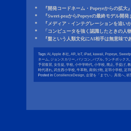
＊ 『開発コードネーム・Popeyeからの拡大
＊ 『Sweet-peaからPopeyeの最終モデル
＊ 『メディア・インテグレーションを追い
＊ 「コンピュータを強く認識したときの人
＊ 『盤という人類文化にAI相手は無意味で
Tags:
AI
,
Apple 本社
,
AR
,
IoT
,
iPad
,
kawaii
,
Popeye
,
Sweet
ネーム
,
ジョンスカリー
,
パソコン
,
バブル
,
ランチボックス
,
予習復習
,
女生徒
,
学校
,
小中学時代
,
小学校
,
廃止
,
手提げ
,
教
時代遅れ
,
武生西小学校
,
牛革鞄
,
肩掛け鞄
,
足羽小学校
,
足羽
Posted in
ConsilienceDesign
,
企望を「までい」具現へ
,
祈