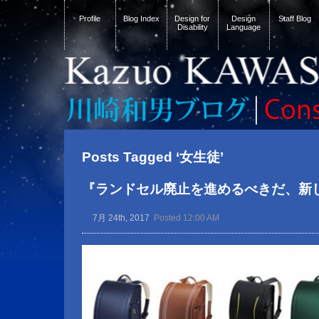
Profile
Blog Index
Design for
Design
Staff Blog
Disability
Language
Posts Tagged ‘女生徒’
『ランドセル廃止を進めるべきだ、新
7月 24th, 2017
Posted 12:00 AM