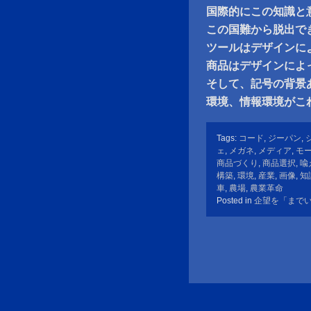
国際的にこの知識と
この国難から脱出で
ツールはデザインに
商品はデザインによ
そして、記号の背景
環境、情報環境がこ
Tags:
コード
,
ジーパン
,
ェ
,
メガネ
,
メディア
,
モ
商品づくり
,
商品選択
,
喩
構築
,
環境
,
産業
,
画像
,
知
車
,
農場
,
農業革命
Posted in
企望を「まで