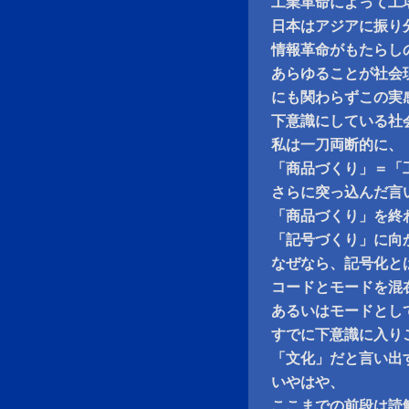
工業革命によって工
日本はアジアに振り
情報革命がもたらし
あらゆることが社会
にも関わらずこの実
下意識にしている社
私は一刀両断的に、
「商品づくり」＝「
さらに突っ込んだ言
「商品づくり」を終
「記号づくり」に向
なぜなら、記号化と
コードとモードを混
あるいはモードとし
すでに下意識に入り
「文化」だと言い出
いやはや、
ここまでの前段は読