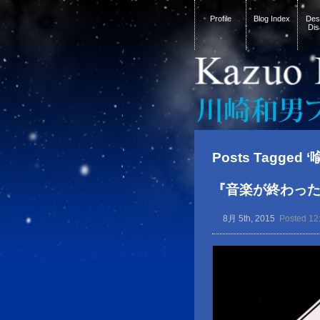
Profile
Blog Index
Desi
Dis
Posts Tagged ‘
『音楽が終わっ
8月 5th, 2015
Posted 12