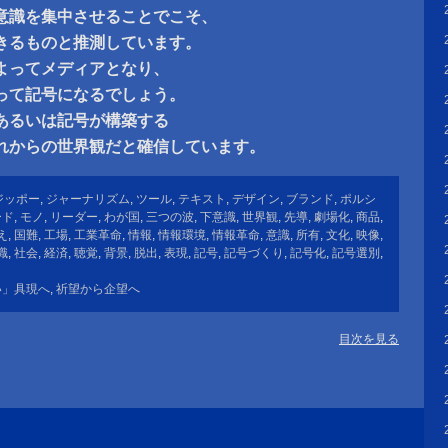
意識を集中させることでこそ、
きるものと推測しています。
よってメディアとなり、
って記号になるでしょう。
あるいは記号が構築する
れからの世界観だと確信しています。
ジッポー
,
ジャーナリズム
,
ツール
,
テキスト
,
デザイン
,
ブランド
,
ポルシ
ード
,
モノ
,
リーダー
,
わが国
,
三つの波
,
下意識
,
世界観
,
先導
,
劇場化
,
商品
,
え
,
国難
,
工場
,
工業革命
,
情報
,
情報環境
,
情報革命
,
意識
,
所有
,
文化
,
映像
,
識
,
社会
,
経済
,
聴覚
,
背景
,
脱出
,
表現
,
記号
,
記号づくり
,
記号化
,
記号選別
,
い」具現へ
,
祈望から企望へ
目次を見る