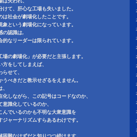
場は失われ、
分けて、肝心な工場も失いました。
のは社会が劇場化したことです。
現象という劇場化になっています。
感の認識は,
会的なリーダーは限られています。
工場の劇場化」が必要だと主張します。
い方をしてしまえば、
わらせて、
かうべきだと教示せざるをえません。
は、
在化しながら、この記号はコードなのか、
て意識化しているのか、
こんでいるのかも不明な大衆意識を
すジャーナリズムすらあるわけです。
解困難なはずだと知りつつ続けます。