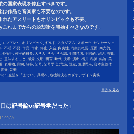
栄の国家表現を停止すべきです。
楽は作品も音楽家も不要なのです。
まれたアスリートもオリンピックも不要、
ンもこれまでからの脱却論を開始すべきなのです。
,
エンブレム
,
オリンピック
,
ギルド
,
スタジアム
,
スポーツ
,
センセーショ
ル
,
不明
,
不要
,
作品
,
作家
,
停止
,
入会
,
内実性
,
内実的概要
,
原因
,
商売的
,
革
,
外実性
,
外実的概要
,
大学人
,
学会
,
学会誌
,
学問領域
,
学際的
,
完結
,
帰郷
,
と
,
意味すること
,
感覚
,
文明
,
明言
,
時代
,
決着
,
演出
,
福井
,
稚拙
,
結論
,
美
現
,
表現物
,
見栄
,
解答
,
記号
,
記号学
,
記号論
,
設立
,
論理思考
,
資本主義体
,
青春
,
音楽
sign
,
企望を「までい」具現へ
,
危機解決をめざすデザイン実務
目次を見る
口は記号論or記号学だった」
12:00 AM