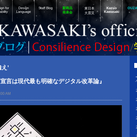
gn for
Design
Staff Blog
新商品
Kazuo
OUZ
東日本
ability
Language
Kawasaki
発表会
大震災
喩え’
た宣言は現代最も明確なデジタル改革論』
:00 AM