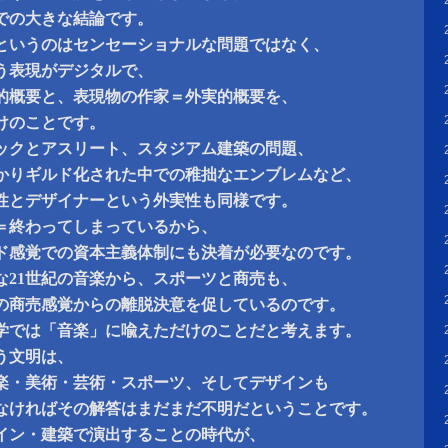
での大きな結論です。
というのはセンセーショナルな問題ではなく、
う表現がデジタルで、
的概要と、表現物の作家＝外実的概要を、
けのことです。
ックとアスリート、スタジアム建築の問題、
かりギルド化された中での稚拙なエンブレムなど、
性とデザイナーという外実性も同様です。
結＝終わってしまっているから、
ド感覚での資本主義体制にも決着が必要なのです。
な21世紀の音楽から、スポーツと商売も、
の商売感覚からの離脱決意を促しているのです。
学では「音楽」に喩えただけのことだと考えます。
う文明は、
楽・美術・芸術・スポーツ、そしてデザインも
なければその解答はまだまだ不明だということです。
イン・建築で演出することの時代が、