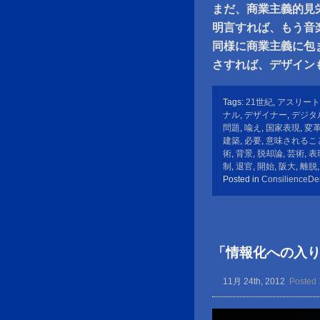
まだ、商業主義的見
明言すれば、もう音
同様に商業主義に包
さすれば、デザイ
Tags:
21世紀
,
アスリート
ナル
,
デザイナー
,
デジタ
問題
,
喩え
,
国家表現
,
変
建築
,
必要
,
意味されるこ
術
,
背景
,
脱却論
,
芸術
,
表
制
,
退官
,
開始
,
阪大
,
離脱
Posted in
ConsilienceDe
「情報化への入り
11月 24th, 2012
Posted 