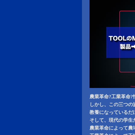
農業革命?工業革命
しかし、この三つの
教養になっているだ
そして、現代の学生
農業革命によって農