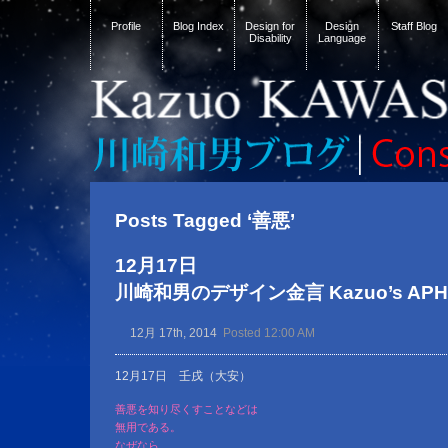
Profile
Blog Index
Design for
Design
Staff Blog
Disability
Language
Posts Tagged ‘善悪’
12月17日
川崎和男のデザイン金言 Kazuo’s APHOR
12月 17th, 2014
Posted 12:00 AM
12月17日 壬戌（大安）
善悪を知り尽くすことなどは
無用である。
なぜなら、