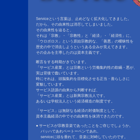
Serviceという言葉は、止めどなく拡大化してきました。
だから、その由来性は消尽してしまいました。
その由来性を辿ると、
それは「宗教」・「宗教性」と「経済」・「経済性」に、
「ウロボロス」という原始宗教的な、「善悪」の曖昧性を
歴史の中で消去しようというある企みが見えてきます。
その企みを主導したのは資本主義です。
断言をする時期がきています。
「サービス産業」とは宗教という労働集約性の欺瞞・悪が、
実は背後で蠢いています。
時にそれは、頭脳集約を目標化させる正当・善らしさに
変貌しています。
サービス語源の由来から判断すれば、
「サービス産業」とは新興宗教法人です。
あるいは学校法人という経済構造の制度です。
「サービス」は無財なる経済の対価制度として、
資本主義経済の中でその由来性を抹消できたのです。
● サービスが宗教音楽であったことをご存じでしょうか。
バッハであれベートーベンであれ、
serviceに頭を垂れて、音楽に対峙していたのです。