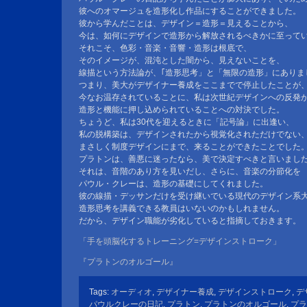
彼へのオマージュを造形化し作品にすることができました。
彼から学んだことは、デザイン＝造形＝見えることから、
今は、如何にデザインで造形から解放されるべきかに至って
それこそ、色彩・音楽・音響・造形は根底で、
そのイメージが、混沌とした闇から、見えないことを、
線描という方法論が、｢造形思考」と「無限の造形」にありま
つまり、美大がデザイナー養成をここまでで停止したことが
今なお温存されていることに、私は次世紀デザインへの反発
造形と機能に押し込められていることへの対決でした。
ちょうど、私は30代を迎えるときに「記号論」に出逢い、
私の脱構築は、デザインされたから視覚化されただけでない
まさしく制度デザインにまで、来ることができたことでした
プラトンは、善悪に迷ったなら、美で決定すべきと言いまし
それは、音階のあり方を見いだし、さらに、音楽の分節化を
パウル・クレーは、造形の基礎にしてくれました。
彼の線描・デッサンだけを受け継いでいる現代のデザイン系
造形思考を講義できる教員はいないのかもしれません。
だから、デザイン職能が劣化していると指摘しておきます。
「手を頭脳化するトレーニング=デザインストローク」
『プラトンのオルゴール』
Tags:
オーディオ
,
デザイナー養成
,
デザインストローク
,
デ
パウルクレーの日記
,
プラトン
,
プラトンのオルゴール
,
プラ