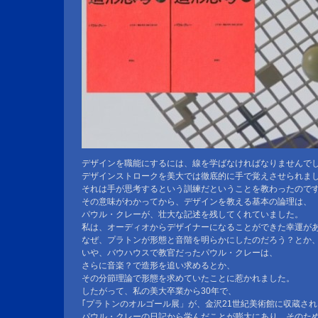
デザインを職能にするには、線を学ばなければなりませんで
デザインストロークを美大では徹底的に手で覚えさせられま
それは手が思考するという訓練だということを教わったので
その意味がわかってから、デザインを教える基本の論理は、
パウル・クレーが、壮大な記述を残してくれていました。
私は、オーディオからデザイナーになることができた幸運が
なぜ、プラトンが形態と音階を明らかにしたのだろう？とか
いや、バウハウスで教官だったパウル・クレーは、
さらに音楽？で造形を追い求めるとか、
その分節理論で形態を求めていたことに惹かれました。
したがって、私の美大卒業から30年で、
｢プラトンのオルゴール展」が、金沢21世紀美術館に収蔵さ
パウル・クレーの日記から学んだことが膨大にあり、そのた