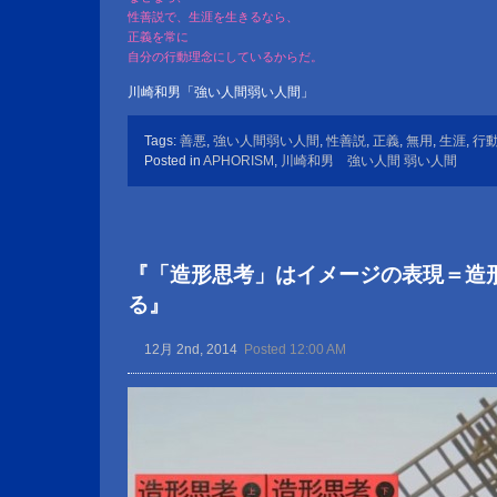
性善説で、生涯を生きるなら、
正義を常に
自分の行動理念にしているからだ。
川崎和男「強い人間弱い人間」
Tags:
善悪
,
強い人間弱い人間
,
性善説
,
正義
,
無用
,
生涯
,
行
Posted in
APHORISM
,
川崎和男 強い人間 弱い人間
『「造形思考」はイメージの表現＝造
る』
12月 2nd, 2014
Posted 12:00 AM