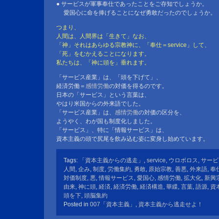
● サービスが軍事奉仕であったことをご存知でしょうか。
愛国心に命を捧げることになぜ勇敢だったのでしょうか。
つまり、
人間は、人間界は「生きて」なお、
「神」それはあらゆる宗教神に、「奉仕＝service」して、
「死」をむかえることになります。
私たちは、「神に頭を」垂れます。
「サービス産業」は、「頭を下げて」、
経済労働＝
感情労働
の対価を得るのです。
日本の「サービス」という言葉は、
やはり米国からの外来語でした。
「サービス産業」は、
感情労働
の対価の区分を、
ようやく、わが国も制度化しました。
「サービス」、特に「情報サービス」は、
資本主義の頭で尻尾を飲み込む姿に変身し始めています。
Tags:
「資本主義からの逃走」
,
service
,
ウロボロス
,
サービ
人間
,
企み
,
制度
,
労働集約
,
勇敢
,
原始宗教
,
善悪
,
外来語
,
奉
対価制度
,
悪
,
情報サービス
,
愛国心
,
感情労働
,
拡大化
,
新興
由来
,
神に頭
,
経済
,
経済労働
,
経済構造
,
華緤
,
言葉
,
語源
,
資
頭を下
,
頭脳集約
Posted in
007「資本主義」
,
資本主義から逃走せよ！