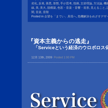
劣化
,
反発
,
善悪
,
形態
,
手が思考
,
指摘
,
文節理論
,
方法論
,
機
線
,
美
,
美大
,
脱構築
,
色彩・音楽・音響・造形
,
見えること
,
闇
,
音楽
,
音階
Posted in
企望を「までい」具現へ
,
危機解決をめざすデザ
『資本主義からの逃走』
「Serviceという経済のウロボロス
12月 13th, 2009
Posted 1:00 PM