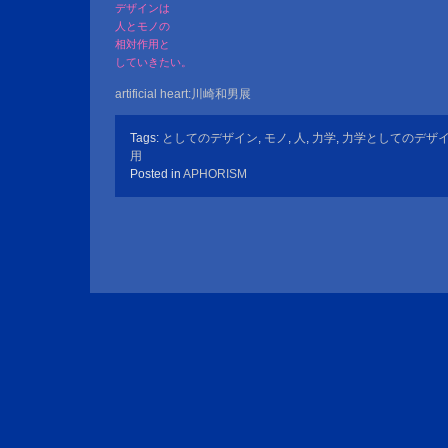
デザインは
人とモノの
相対作用と
していきたい。
artificial heart:川崎和男展
Tags:
としてのデザイン
,
モノ
,
人
,
力学
,
力学としてのデザ
用
Posted in
APHORISM