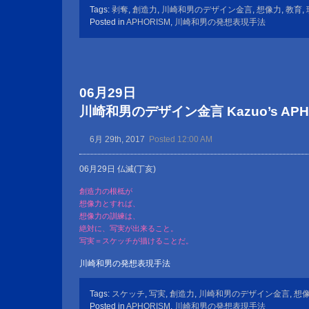
Tags:
剥奪
,
創造力
,
川崎和男のデザイン金言
,
想像力
,
教育
,
Posted in
APHORISM
,
川崎和男の発想表現手法
06月29日
川崎和男のデザイン金言 Kazuo’s APHOR
6月 29th, 2017
Posted 12:00 AM
06月29日 仏滅(丁亥)
創造力の根柢が
想像力とすれば、
想像力の訓練は、
絶対に、写実が出来ること。
写実＝スケッチが描けることだ。
川崎和男の発想表現手法
Tags:
スケッチ
,
写実
,
創造力
,
川崎和男のデザイン金言
,
想
Posted in
APHORISM
,
川崎和男の発想表現手法