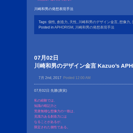
川崎和男の発想表現手法
Tags:
個性
,
創造力
,
天性
,
川崎和男のデザイン金言
,
想像力
,
Posted in
APHORISM
,
川崎和男の発想表現手法
07月02日
川崎和男のデザイン金言 Kazuo’s APHOR
7月 2nd, 2017
Posted 12:00 AM
07月02日 先勝(庚寅)
私の経験では、
知識の暗記力と
荒唐無稽な想像力の一致は、
見識力ある創造力には
なることがあるが、
限定された個性である。