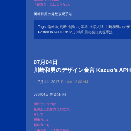
「創造力」にはならない。
川崎和男の発想表現手法
Tags:
偏差値
,
判断
,
創造力
,
基準
,
大学入試
,
川崎和男のデザ
Posted in
APHORISM
,
川崎和男の発想表現手法
07月04日
川崎和男のデザイン金言 Kazuo’s APHOR
7月 4th, 2017
Posted 12:00 AM
07月04日 先負(壬辰)
個性というのは、
見識ある想像力と創造力。
そして
想像力にも
創造力にも
「美意識」は天性である。