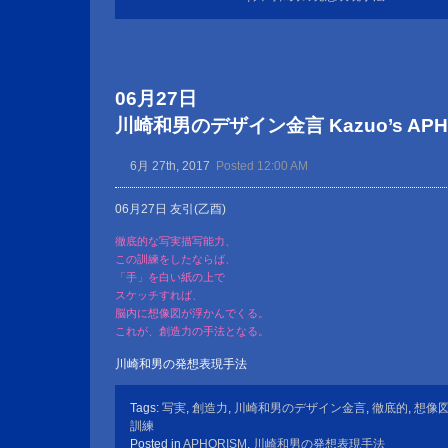
06月27日
川崎和男のデザイン金言 Kazuo’s APHOR
6月 27th, 2017
Posted 12:00 AM
06月27日 友引(乙酉)
徹底的な写実描写能力、
この訓練をしたならば、
「手」を白い紙の上で
スケッチすれば、
脳内に想像図が浮かんでくる。
これが、創造力の手法となる。
川崎和男の発想表現手法
Tags:
写実
,
創造力
,
川崎和男のデザイン金言
,
徹底的
,
想像
訓練
Posted in
APHORISM
,
川崎和男の発想表現手法