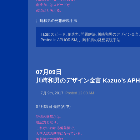
創造力にはスピードが
必須だと考える。
川崎和男の発想表現手法
Tags:
スピード
,
創造力
,
問題解決
,
川崎和男のデザイン金言
Posted in
APHORISM
,
川崎和男の発想表現手法
07月09日
川崎和男のデザイン金言 Kazuo’s APHOR
7月 9th, 2017
Posted 12:00 AM
07月09日 先勝(丙申)
記憶の徹底さは、
暗記力となり、
これがいわゆる偏差値で、
大学入試の基準になっている。
偏差値での判断は