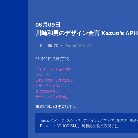
06月09日
川崎和男のデザイン金言 Kazuo’s APHOR
6月 9th, 2017
Posted 12:00 AM
06月09日 先勝(丁卯)
「イメージ」を描き出す
スケッチ、
これが想像力と創造力の
メディアとするなら、
この技術教育は
デザインでしか教えない。
川崎和男の発想表現手法
Tags:
イメージ
,
スケッチ
,
デザイン
,
メディア
,
創造力
,
川崎
Posted in
APHORISM
,
川崎和男の発想表現手法