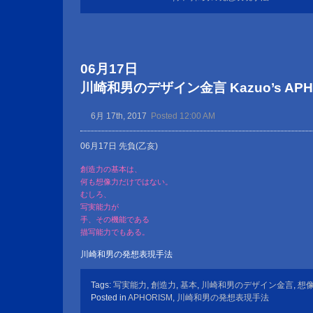
06月17日
川崎和男のデザイン金言 Kazuo’s APHOR
6月 17th, 2017
Posted 12:00 AM
06月17日 先負(乙亥)
創造力の基本は、
何も想像力だけではない。
むしろ、
写実能力が
手、その機能である
描写能力でもある。
川崎和男の発想表現手法
Tags:
写実能力
,
創造力
,
基本
,
川崎和男のデザイン金言
,
想
Posted in
APHORISM
,
川崎和男の発想表現手法