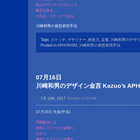
私はデザイナーだからこそ、
断言出来る。
それは、スケッチである。
川崎和男の発想表現手法
Tags:
スケッチ
,
デザイナー
,
創造力
,
定着
,
川崎和男のデザ
Posted in
APHORISM
,
川崎和男の発想表現手法
07月16日
川崎和男のデザイン金言 Kazuo’s APHOR
7月 16th, 2017
Posted 12:00 AM
07月16日 先負(甲辰)
問題解決には
絶対にスピードが必要だ。
だから
発想にもスピードが要る。