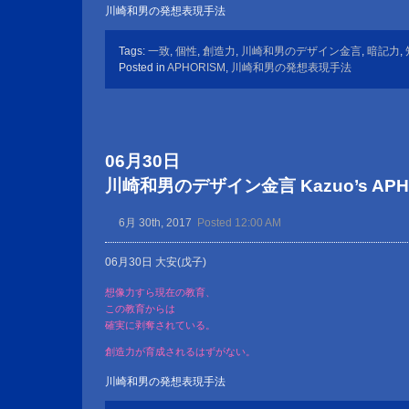
川崎和男の発想表現手法
Tags:
一致
,
個性
,
創造力
,
川崎和男のデザイン金言
,
暗記力
,
Posted in
APHORISM
,
川崎和男の発想表現手法
06月30日
川崎和男のデザイン金言 Kazuo’s APHOR
6月 30th, 2017
Posted 12:00 AM
06月30日 大安(戊子)
想像力すら現在の教育、
この教育からは
確実に剥奪されている。
創造力が育成されるはずがない。
川崎和男の発想表現手法