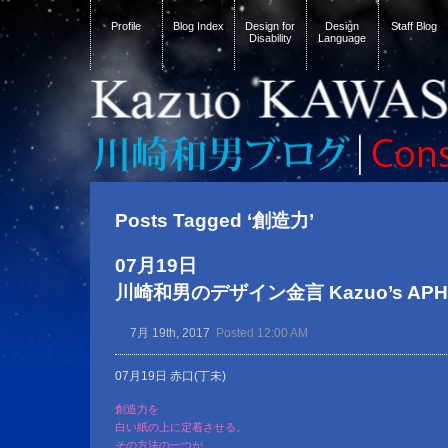
Profile
Blog Index
Design for
Design
Staff Blog
Disability
Language
Posts Tagged ‘創造力’
07月19日
川崎和男のデザイン金言 Kazuo’s APHOR
7月 19th, 2017
Posted 12:00 AM
07月19日 赤口(丁未)
創造力を
白い紙の上に定着させる。
その方法の一つが