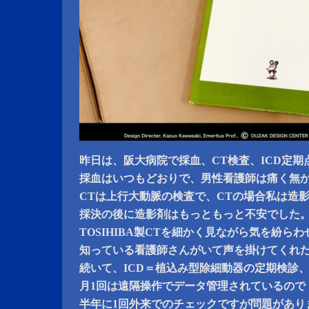
昨日は、阪大病院で採血、CT検査、ICD定期
採血はいつもどおりで、男性看護師は痛く無
CTは上行大動脈の検査で、CTの場合私は造
採決の後に造影剤はもっともっと不安でした
TOSIHIBA製CTを細かく見ながら気を紛ら
知っている看護師さんがいて声を掛けてくれ
続いて、ICD＝植込み型除細動器の定期検診
月1回は遠隔操作でデータ管理されているので
半年に1回外来でのチェックですが問題があり