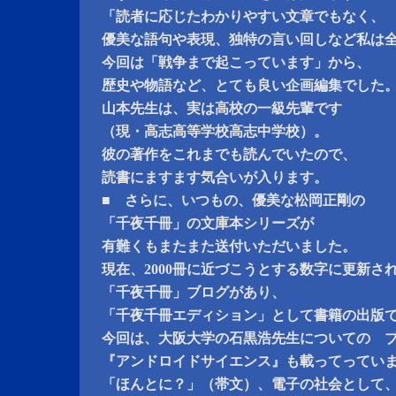
「読者に応じたわかりやすい文章でもなく、
優美な語句や表現、独特の言い回しなど私は
今回は「戦争まで起こっています」から、
歴史や物語など、とても良い企画編集でした
山本先生は、実は高校の一級先輩です
（現・高志高等学校高志中学校）。
彼の著作をこれまでも読んでいたので、
読書にますます気合いが入ります。
■ さらに、いつもの、優美な松岡正剛の
「千夜千冊」の文庫本シリーズが
有難くもまたまた送付いただいました。
現在、2000冊に近づこうとする数字に更新さ
「千夜千冊」ブログがあり、
「千夜千冊エディション」として書籍の出版
今回は、大阪大学の石黒浩先生についての ブロ
『アンドロイドサイエンス』も載ってってい
「ほんとに？」（帯文）、電子の社会として