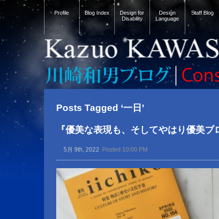
Profile
Blog Index
Design for
Design
Staff Blog
Disability
Language
Posts Tagged ‘一日’
『優美な表現も、そしてやはり優美ブ
5月 9th, 2022
Posted 10:00 PM