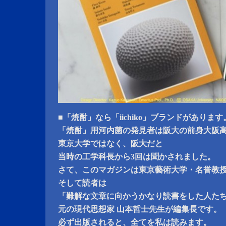
■「焼酎」なら「iichiko」ブランドがあります
「焼酎」用河内菌の発見者は阪大の前身大阪
東京大学ではなく、阪大だと
当時の工学科長から3回は聞かされました。
さて、このマガジンは東京藝術大学・名誉教
そして読者は
「難解な文章に向かうかなり読書をした人た
元の現代思想家 山本哲士先生が編集長です。
必ず出版されると、全てを私は読みます。