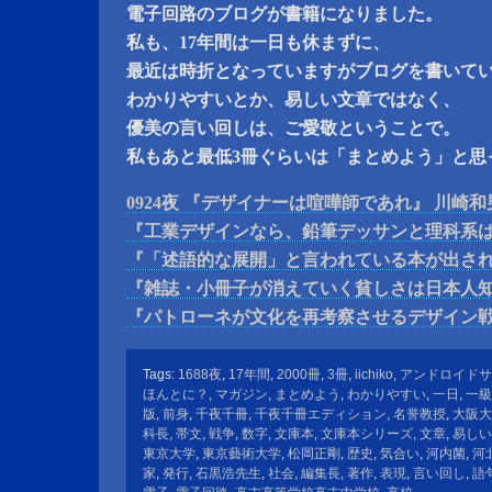
電子回路のブログが書籍になりました。
私も、17年間は一日も休まずに、
最近は時折となっていますがブログを書いて
わかりやすいとか、易しい文章ではなく、
優美の言い回しは、ご愛敬ということで。
私もあと最低3冊ぐらいは「まとめよう」と思
0924夜 『デザイナーは喧嘩師であれ』 川崎和
『工業デザインなら、鉛筆デッサンと理科系
『「述語的な展開」と言われている本が出さ
『雑誌・小冊子が消えていく貧しさは日本人
『パトローネが文化を再考察させるデザイン
Tags:
1688夜
,
17年間
,
2000冊
,
3冊
,
iichiko
,
アンドロイドサ
ほんとに？
,
マガジン
,
まとめよう
,
わかりやすい
,
一日
,
一級
版
,
前身
,
千夜千冊
,
千夜千冊エディション
,
名誉教授
,
大阪大
科長
,
帯文
,
戦争
,
数字
,
文庫本
,
文庫本シリーズ
,
文章
,
易しい
東京大学
,
東京藝術大学
,
松岡正剛
,
歴史
,
気合い
,
河内菌
,
河
家
,
発行
,
石黒浩先生
,
社会
,
編集長
,
著作
,
表現
,
言い回し
,
語