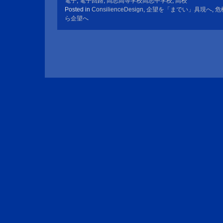
電子
,
電子回路
,
高志高等学校高志中学校
,
高校
Posted in
ConsilienceDesign
,
企望を「までい」具現へ
,
危
ら企望へ