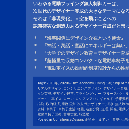
いわゆる電動フライング無人制御カーは、
次世代のデザイナー養成の大きなテーマにな
それは「非現実化」＝空を飛ぶことへの
認識確実な創造力あるデザイナー育成だと想
＊ 『海事関係にデザイン介在という使命』
＊ 「神話・寓話・童話にエネルギーは無い
＊ 「大学でのデザイン教育＝デザイナー育
＊ 『超軽量で収納コンパクトな電動車椅子
＊ 『電動車イスの効能的制度設計からの性
Tags:
2018年
,
2020年
,
fifth economy
,
Flying Car
,
Ship of th
リアルデザイン
,
コンシリエンスデザイン
,
デザイナー育成
,
イン業務
,
デザイン経営
,
フライング･カー
,
ブルース･ウィ
ピック、車イス
,
ローン
,
ロシアンアバンギャルド
,
予想資料
推測
,
政治経済
,
業務拡大
,
次世代デザイナー
,
潜水
,
無人制御
資料
,
車椅子
,
車椅子生活
,
軽量
,
造船分野
,
道理
,
開発
,
電動フ
電動車椅子開発
,
非現実化
,
駆逐艦
Posted in
ConsilienceDesign
,
企望を「までい」具現へ
,
未