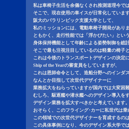
私は車椅子生活を余儀なくされ推測道理今で
そこで、現在使用の車イスが日常化していま
阪大のパラリンピック支援大学として、
私のミッションには、電動車椅子開発があり
ともかく、走行性能では「浮かびたい」とい
身体保持機能として年齢による姿勢制御を総計
そこで最も注視注目しているのは軽量の椅子
これは今後のトランスポートデザインの決定
Ship of the Yearの審査員をしていますが、
これは恩師命令として、造船分野へのインダ
なんとか目指して次世代デザイナーに
業務拡大をねらっていますが国内では大変困
むしろ、駆逐艦や潜水艦へのデザイン導入を
デザイン業務を拡大すべきかと考えています
おそらく、このフライング･カーに私世代は乗
この領域での次世代デザイナーを育成するの
この具体事例になり、今のデザイン系大学で