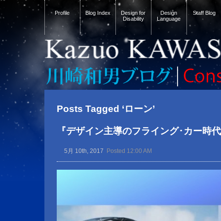
Profile
Blog Index
Design for
Design
Staff Blog
Disability
Language
Posts Tagged ‘ローン’
『デザイン主導のフライング･カー時
5月 10th, 2017
Posted 12:00 AM