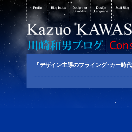
Profile
Blog Index
Design for
Design
Staff Blog
Disability
Language
『デザイン主導のフライング･カー時