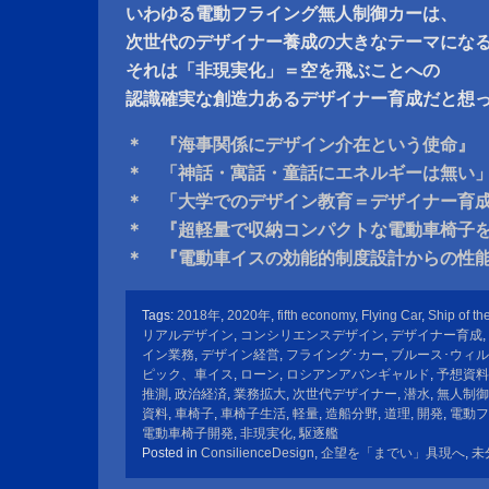
いわゆる電動フライング無人制御カーは、
次世代のデザイナー養成の大きなテーマにな
それは「非現実化」＝空を飛ぶことへの
認識確実な創造力あるデザイナー育成だと想
＊ 『海事関係にデザイン介在という使命』
＊ 「神話・寓話・童話にエネルギーは無い
＊ 「大学でのデザイン教育＝デザイナー育
＊ 『超軽量で収納コンパクトな電動車椅子
＊ 『電動車イスの効能的制度設計からの性
Tags:
2018年
,
2020年
,
fifth economy
,
Flying Car
,
Ship of th
リアルデザイン
,
コンシリエンスデザイン
,
デザイナー育成
,
イン業務
,
デザイン経営
,
フライング･カー
,
ブルース･ウィ
ピック、車イス
,
ローン
,
ロシアンアバンギャルド
,
予想資料
推測
,
政治経済
,
業務拡大
,
次世代デザイナー
,
潜水
,
無人制御
資料
,
車椅子
,
車椅子生活
,
軽量
,
造船分野
,
道理
,
開発
,
電動フ
電動車椅子開発
,
非現実化
,
駆逐艦
Posted in
ConsilienceDesign
,
企望を「までい」具現へ
,
未