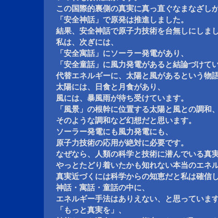
この国際的裏側の真実に真っ直ぐなまなざし
「安全神話」で原発は推進しました。
結果、安全神話で原子力技術を台無しにしま
私は、次ぎには、
「安全寓話」にソーラー発電があり、
「安全童話」に風力発電があると結論づけて
代替エネルギーに、太陽と風があるという物
太陽には、日食と月食があり、
風には、暴風雨が待ち受けています。
「風景」の根幹に位置する太陽と風との調和
そのような調和など幻想だと思います。
ソーラー発電にも風力発電にも、
原子力技術の応用が絶対に必要です。
なぜなら、人類の科学と技術に潜んでいる真
やっとたどり着いたかも知れない本当のエネ
真実近づくには科学からの知恵だと私は確信
神話・寓話・童話の中に、
エネルギー手法はありえない、と思っていま
「もっと真実を」、