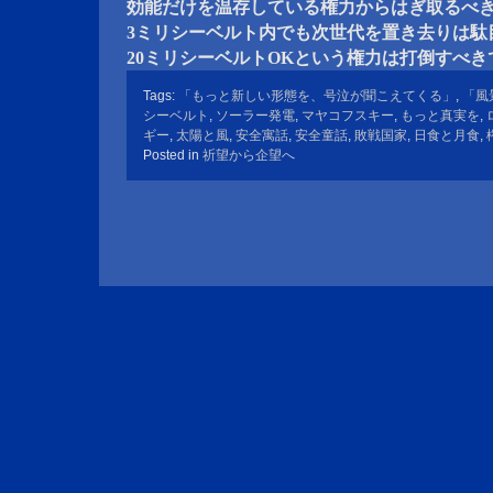
効能だけを温存している権力からはぎ取るべ
3ミリシーベルト内でも次世代を置き去りは駄
20ミリシーベルトOKという権力は打倒すべき
Tags:
「もっと新しい形態を、号泣が聞こえてくる」
,
「風
シーベルト
,
ソーラー発電
,
マヤコフスキー
,
もっと真実を
,
ギー
,
太陽と風
,
安全寓話
,
安全童話
,
敗戦国家
,
日食と月食
,
Posted in
祈望から企望へ