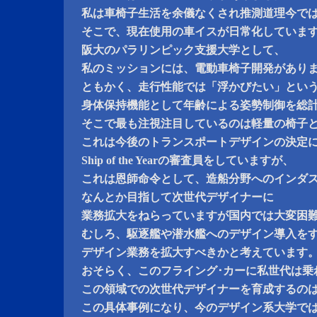
私は車椅子生活を余儀なくされ推測道理今で
そこで、現在使用の車イスが日常化していま
阪大のパラリンピック支援大学として、
私のミッションには、電動車椅子開発があり
ともかく、走行性能では「浮かびたい」とい
身体保持機能として年齢による姿勢制御を総計
そこで最も注視注目しているのは軽量の椅子
これは今後のトランスポートデザインの決定
Ship of the Yearの審査員をしていますが、
これは恩師命令として、造船分野へのインダ
なんとか目指して次世代デザイナーに
業務拡大をねらっていますが国内では大変困
むしろ、駆逐艦や潜水艦へのデザイン導入を
デザイン業務を拡大すべきかと考えています
おそらく、このフライング･カーに私世代は乗
この領域での次世代デザイナーを育成するの
この具体事例になり、今のデザイン系大学で