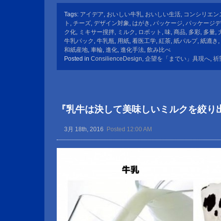
Tags:
アイデア
,
おいしい牛乳
,
おいしい生活
,
コンシリエン
ト
,
チーズ
,
デザイン対象
,
はがき
,
パッケージ
,
パッケージデ
ク化
,
ミキサー撹拌
,
ミルク
,
ロボット
,
味
,
商品
,
多彩
,
多量
,
牛乳パック
,
牛乳瓶
,
用紙
,
看医工学
,
紅茶
,
紙パルプ
,
紙漉き
,
和紙産地
,
車輪
,
進化
,
進化手法
,
飲み比べ
Posted in
ConsilienceDesign
,
企望を「までい」具現へ
,
祈
『乳牛は決して美味しいミルクを絞り
3月 18th, 2016
Posted 12:00 AM