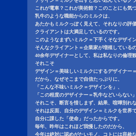
デザイン＝ミルクを出すと思い込んでいるク
これが電車？これが美術館？このことにも気
乳牛のような職能からのミルクは、
あたかもミルクっぽく見えて、それなりの評
クライアントは大満足しているのです。
このようなまずいミルク＝下手くそなデザイ
そんなクライアント＝企業家が増殖している
40余年デザイナーとして、私は私なりの倫理
それこそ
デザイン＝美味しいミルクにするデザイナー
だから、なぜそこまで自信たっぷりに、
「こんな不味いミルク＝デザインを」、
「この程度のデザイナー＝乳牛などいらない
それこそ、断言を惜しまず、結果、喧嘩別れ
それは反面、自分のデザイン＝ミルクを世界
自分に課した「使命」だったからです。
毎年、昨年はこれほど我慢したのだから、
今年は絶対に認めがたいモノ、コトには容赦