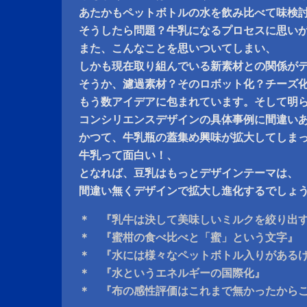
あたかもペットボトルの水を飲み比べて味検
そうしたら問題？牛乳になるプロセスに思い
また、こんなことを思いついてしまい、
しかも現在取り組んでいる新素材との関係が
そうか、濾過素材？そのロボット化？チーズ
もう数アイデアに包まれています。そして明
コンシリエンスデザインの具体事例に間違い
かつて、牛乳瓶の蓋集め興味が拡大してしま
牛乳って面白い！、
となれば、豆乳はもっとデザインテーマは、
間違い無くデザインで拡大し進化するでしょ
＊ 『乳牛は決して美味しいミルクを絞り出
＊ 『蜜柑の食べ比べと「蜜」という文字』
＊ 『水には様々なペットボトル入りがある
＊ 『水というエネルギーの国際化』
＊ 『布の感性評価はこれまで無かったから