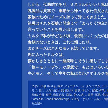
しかも、低脂肪であり、ミネラルがいいと私
乳製品は貴重で、軍隊から帰ってきた伯父さ
家族のためにチーズを持って帰ってきました
祖母はそれを石鹸と間違えて「まったく泡立
言っていたことを思い出します。
ミルクで私が子どもの頃、最初につくったの
食欲のないときは、これに頼ったり、
またチーズはどんなモノも試しています。
瓶に入ったミルクは、
懐かしさとともに一層美味しそうに感じてし
「物＝モノ・ブツ」が原意で、もとはいろい
牛とモノ、そして牛年の私は欠かさずミルク
Tags:
100g
,
87.4ｇ
,
milk
,
アイスクリーム
,
タンパク質
,
チー
モノ
,
乳汁
,
人類
,
伯父
,
低脂肪
,
体
,
原意
,
子ども
,
家族
,
搾乳
,
石鹸
,
祖母
,
種痘
,
織田信長
,
脂肪
,
良い
,
試し
,
貴重
,
軍隊
,
食欲
Posted in
ConsilienceDesign
,
企望を「までい」具現へ
,
危
ら企望へ