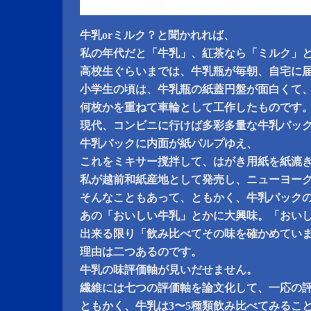
牛乳orミルク？と聞かれれば、
私の年代だと「牛乳」、紅茶なら「ミルク」
高校生ぐらいまでは、牛乳瓶が毎朝、自宅に
小学生の頃は、牛乳瓶の紙蓋円盤が面白くて
何枚かを重ねて車輪として工作したものです
現代、コンビニに行けば多彩多量な牛乳パッ
牛乳パックに内面が紙パルプゆえ、
これをミキサー撹拌して、はがき用紙を紙漉
私が越前和紙産地として発売し、ニューヨー
そんなこともあって、ともかく、牛乳パック
あの「おいしい牛乳」とかに大興味。「おい
出来る限り「飲み比べてその味を確かめてい
理由は二つあるのです。
牛乳の味評価軸が見いだせません。
繊維には七つの評価軸を論文化して、一応の
ともかく、牛乳は3〜5種類飲み比べてみるこ