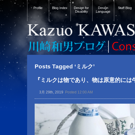
Profile
Blog Index
Design for
Design
Staff Blog
Disability
Language
Posts Tagged ‘ミルク’
『ミルクは物であり、物は原意的には
3月 29th, 2019
Posted 12:00 AM