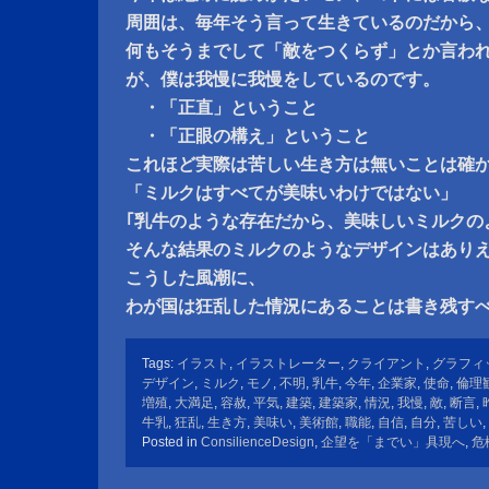
周囲は、毎年そう言って生きているのだから
何もそうまでして「敵をつくらず」とか言わ
が、僕は我慢に我慢をしているのです。
・「正直」ということ
・「正眼の構え」ということ
これほど実際は苦しい生き方は無いことは確
「ミルクはすべてが美味いわけではない」
｢乳牛のような存在だから、美味しいミルクの
そんな結果のミルクのようなデザインはあり
こうした風潮に、
わが国は狂乱した情況にあることは書き残す
Tags:
イラスト
,
イラストレーター
,
クライアント
,
グラフィ
デザイン
,
ミルク
,
モノ
,
不明
,
乳牛
,
今年
,
企業家
,
使命
,
倫理
増殖
,
大満足
,
容赦
,
平気
,
建築
,
建築家
,
情況
,
我慢
,
敵
,
断言
,
牛乳
,
狂乱
,
生き方
,
美味い
,
美術館
,
職能
,
自信
,
自分
,
苦しい
,
Posted in
ConsilienceDesign
,
企望を「までい」具現へ
,
危